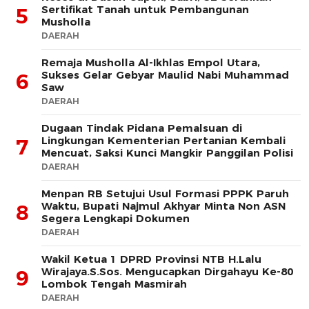
Sertifikat Tanah untuk Pembangunan
5
Musholla
DAERAH
Remaja Musholla Al-Ikhlas Empol Utara,
Sukses Gelar Gebyar Maulid Nabi Muhammad
6
Saw
DAERAH
Dugaan Tindak Pidana Pemalsuan di
Lingkungan Kementerian Pertanian Kembali
7
Mencuat, Saksi Kunci Mangkir Panggilan Polisi
DAERAH
Menpan RB Setujui Usul Formasi PPPK Paruh
Waktu, Bupati Najmul Akhyar Minta Non ASN
8
Segera Lengkapi Dokumen
DAERAH
Wakil Ketua 1 DPRD Provinsi NTB H.Lalu
Wirajaya.S.Sos. Mengucapkan Dirgahayu Ke-80
9
Lombok Tengah Masmirah
DAERAH