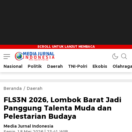
Nasional
Politik
Daerah
TNI-Polri
Ekobis
Olahrag
Media Jurnal Indonesia
Bersama Membangun Indonesia
Beranda
Daerah
FLS3N 2026, Lombok Barat Jadi
Panggung Talenta Muda dan
Pelestarian Budaya
Media Jurnal Indonesia
Senin, 18 Mei 2026 | 23:41 WIB