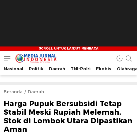
Nasional
Politik
Daerah
TNI-Polri
Ekobis
Olahrag
Media Jurnal Indonesia
Bersama Membangun Indonesia
Beranda
Daerah
Harga Pupuk Bersubsidi Tetap
Stabil Meski Rupiah Melemah,
Stok di Lombok Utara Dipastikan
Aman