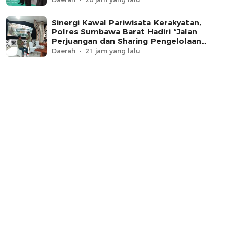
Sinergi Kawal Pariwisata Kerakyatan,
Polres Sumbawa Barat Hadiri “Jalan
Perjuangan dan Sharing Pengelolaan
Pariwisata Bendungan Tiu Suntuk”
Daerah
21 jam yang lalu