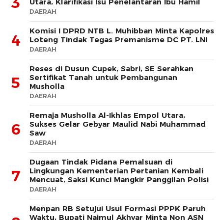
3
Utara, Klarifikasi Isu Penelantaran Ibu Hamil
DAERAH
Komisi I DPRD NTB L. Muhibban Minta Kapolres
4
Loteng Tindak Tegas Premanisme DC PT. LNI
DAERAH
Reses di Dusun Cupek, Sabri, SE Serahkan
Sertifikat Tanah untuk Pembangunan
5
Musholla
DAERAH
Remaja Musholla Al-Ikhlas Empol Utara,
Sukses Gelar Gebyar Maulid Nabi Muhammad
6
Saw
DAERAH
Dugaan Tindak Pidana Pemalsuan di
Lingkungan Kementerian Pertanian Kembali
7
Mencuat, Saksi Kunci Mangkir Panggilan Polisi
DAERAH
Menpan RB Setujui Usul Formasi PPPK Paruh
Waktu, Bupati Najmul Akhyar Minta Non ASN