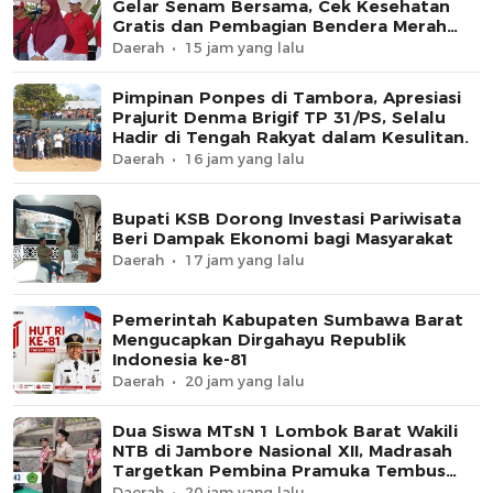
Gelar Senam Bersama, Cek Kesehatan
Gratis dan Pembagian Bendera Merah
Putih
Daerah
15 jam yang lalu
Pimpinan Ponpes di Tambora, Apresiasi
Prajurit Denma Brigif TP 31/PS, Selalu
Hadir di Tengah Rakyat dalam Kesulitan.
Daerah
16 jam yang lalu
Bupati KSB Dorong Investasi Pariwisata
Beri Dampak Ekonomi bagi Masyarakat
Daerah
17 jam yang lalu
Pemerintah Kabupaten Sumbawa Barat
Mengucapkan Dirgahayu Republik
Indonesia ke-81
Daerah
20 jam yang lalu
Dua Siswa MTsN 1 Lombok Barat Wakili
NTB di Jambore Nasional XII, Madrasah
Targetkan Pembina Pramuka Tembus
Tingkat Nasional
Daerah
20 jam yang lalu