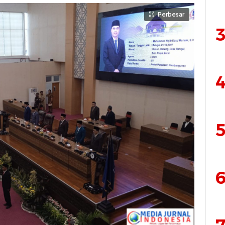
Perbesar
3
4
5
6