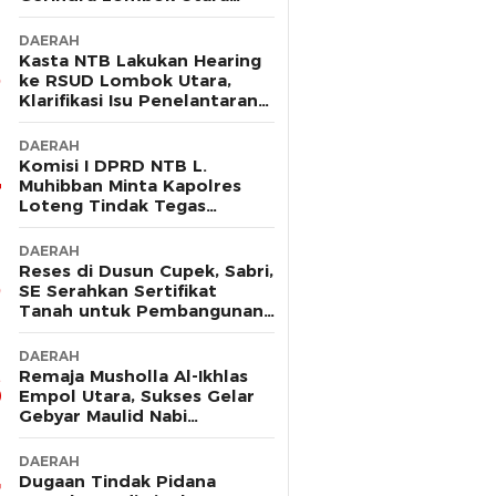
Sebut Tak Ada Pelanggaran
DAERAH
Kasta NTB Lakukan Hearing
ke RSUD Lombok Utara,
Klarifikasi Isu Penelantaran
Ibu Hamil
DAERAH
Komisi I DPRD NTB L.
Muhibban Minta Kapolres
Loteng Tindak Tegas
Premanisme DC PT. LNI
DAERAH
Reses di Dusun Cupek, Sabri,
SE Serahkan Sertifikat
Tanah untuk Pembangunan
Musholla
DAERAH
Remaja Musholla Al-Ikhlas
Empol Utara, Sukses Gelar
Gebyar Maulid Nabi
Muhammad Saw
DAERAH
Dugaan Tindak Pidana