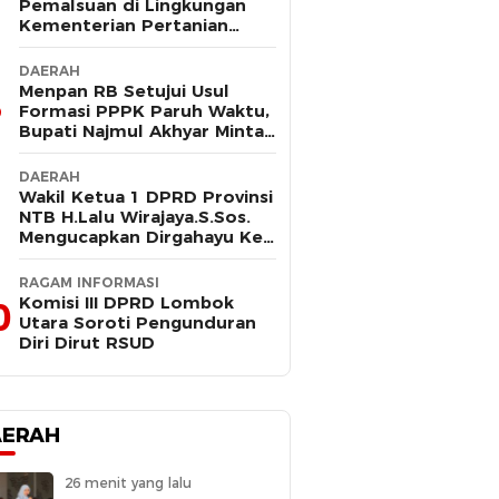
Pemalsuan di Lingkungan
Kementerian Pertanian
Kembali Mencuat, Saksi
Kunci Mangkir Panggilan
DAERAH
Polisi
Menpan RB Setujui Usul
Formasi PPPK Paruh Waktu,
Bupati Najmul Akhyar Minta
Non ASN Segera Lengkapi
Dokumen
DAERAH
Wakil Ketua 1 DPRD Provinsi
NTB H.Lalu Wirajaya.S.Sos.
Mengucapkan Dirgahayu Ke-
80 Lombok Tengah
Masmirah
RAGAM INFORMASI
Komisi III DPRD Lombok
0
Utara Soroti Pengunduran
Diri Dirut RSUD
AERAH
26 menit yang lalu