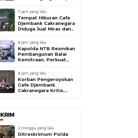
Pastikan Hasil Petani
Terserap Pasar
7 jam yang lalu
Tempat Hiburan Cafe
Djembank Cakranegara
Diduga Jual Miras dan
Beroperasi Tanpa Izin,
APH Diminta Segera
8 jam yang lalu
Bertindak
Kapolda NTB Resmikan
Pembangunan Balai
Kemitraan, Perkuat
Sinergi Tiga Pilar di
Desa Meninting
8 jam yang lalu
Korban Pengeroyokan
Cafe Djembank
Cakranegara Kritis,
Pecah Pembuluh
Darah, Polsek
Sandubaya Buru Para
Pelaku.
KRIM
2 minggu yang lalu
Ditreskrimum Polda