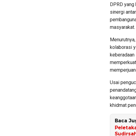
DPRD yang b
sinergi anta
pembangunan
masyarakat.
Menurutnya
kolaborasi y
keberadaan 
memperkuat 
memperjuang
Usai penguca
penandatang
keanggotaa
khidmat penu
Baca Ju
Peletak
Sudirsa