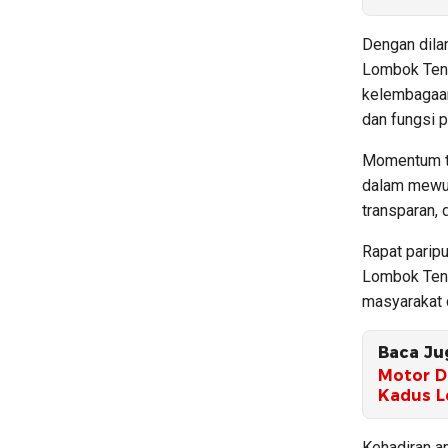
Dengan dila
Lombok Teng
kelembagaan
dan fungsi 
Momentum te
dalam mewuju
transparan,
Rapat parip
Lombok Teng
masyarakat d
Baca Ju
Motor D
Kadus L
Kehadiran a