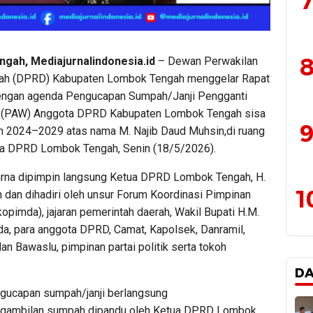
7
8
gah, Mediajurnalindonesia.id
– Dewan Perwakilan
rah (DPRD) Kabupaten Lombok Tengah menggelar Rapat
engan agenda Pengucapan Sumpah/Janji Pengganti
u (PAW) Anggota DPRD Kabupaten Lombok Tengah sisa
9
n 2024–2029 atas nama M. Najib Daud Muhsin,di ruang
a DPRD Lombok Tengah, Senin (18/5/2026).
urna dipimpin langsung Ketua DPRD Lombok Tengah, H.
1
 dan dihadiri oleh unsur Forum Koordinasi Pimpinan
opimda), jajaran pemerintah daerah, Wakil Bupati H.M.
da, para anggota DPRD, Camat, Kapolsek, Danramil,
n Bawaslu, pimpinan partai politik serta tokoh
D
gucapan sumpah/janji berlangsung
ngambilan sumpah dipandu oleh Ketua DPRD Lombok