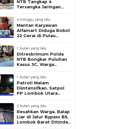
NTB Tangkap 4
Tersangka Jaringan
Pembuat STNK Palsu
4 minggu yang lalu
Mantan Karyawan
Alfamart Diduga Bobol
22 Gerai di Pulau
Lombok, Polisi Ungkap
Modus Pelaku
1 bulan yang lalu
Ditreskrimum Polda
NTB Bongkar Puluhan
Kasus 3C, Warga
Diminta Tingkatkan
Kewaspadaan
1 bulan yang lalu
Patroli Malam
Diintensifkan, Satpol
PP Lombok Utara
Tertibkan Aktivitas
Remaja di Kawasan
2 bulan yang lalu
Kantor Bupati
Resahkan Warga, Balap
Liar di Jalur Bypass BIL
Lombok Barat Ditindak
Polisi