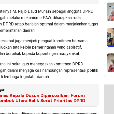
ntiknya M. Najib Daud Muhsin sebagai anggota DPRD
ah melalui mekanisme PAW, diharapkan roda
 DPRD tetap berjalan optimal dalam menjalankan tugas
pemerintahan daerah.
rsebut juga menjadi penguat komitmen bersama
dkan tata kelola pemerintahan yang aspiratif,
 dan berpihak kepada kepentingan masyarakat.
urna ini sekaligus menegaskan komitmen DPRD
ah dalam menjaga kesinambungan representasi politik
i lembaga legislatif daerah.
ga:
inas Kepala Dusun Dipersoalkan, Forum
ombok Utara Balik Sorot Prioritas DPRD
nggota baru diharapkan dapat membawa semangat baru