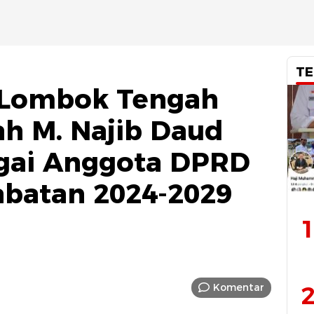
TE
 Lombok Tengah
h M. Najib Daud
gai Anggota DPRD
abatan 2024-2029
1
Komentar
2