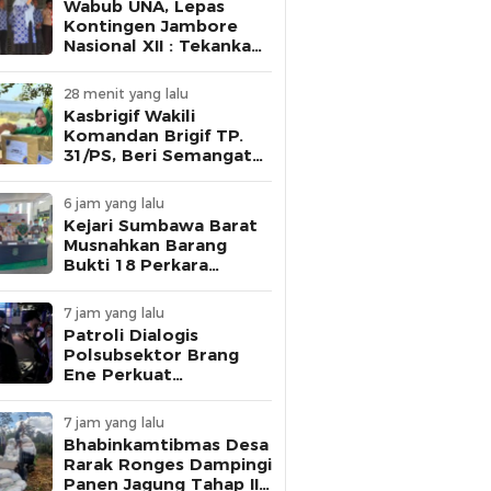
Wabub UNA, Lepas
Kontingen Jambore
Nasional XII : Tekankan
Disiplin dan Jaga Nama
Baik Daerah
28 menit yang lalu
Kasbrigif Wakili
Komandan Brigif TP.
31/PS, Beri Semangat
Persit Denma Brigif
Perlombaan Meriahkan
6 jam yang lalu
HUT RI ke 81.
Kejari Sumbawa Barat
Musnahkan Barang
Bukti 18 Perkara
Berkekuatan Hukum
Tetap
7 jam yang lalu
Patroli Dialogis
Polsubsektor Brang
Ene Perkuat
Kamtibmas dan
Edukasi Masyarakat di
7 jam yang lalu
Desa Kalimantong
Bhabinkamtibmas Desa
Rarak Ronges Dampingi
Panen Jagung Tahap III,