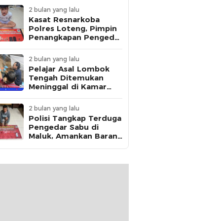
2 bulan yang lalu
Kasat Resnarkoba
Polres Loteng, Pimpin
Penangkapan Pengedar
Ganja Asal Kota
Mataram di Praya
2 bulan yang lalu
Pelajar Asal Lombok
Tengah Ditemukan
Meninggal di Kamar
Kos, Polisi Dalami Jejak
Komunikasi Terakhir
2 bulan yang lalu
Korban
Polisi Tangkap Terduga
Pengedar Sabu di
Maluk, Amankan Barang
Bukti 12,95 Gram