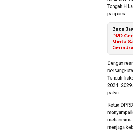
Tengah H.La
paripurna.
Baca Ju
DPD Ger
Minta S
Gerindr
Dengan resm
bersangkut
Tengah frak
2024–2029, 
palsu.
Ketua DPRD
menyampaik
mekanisme d
menjaga keb