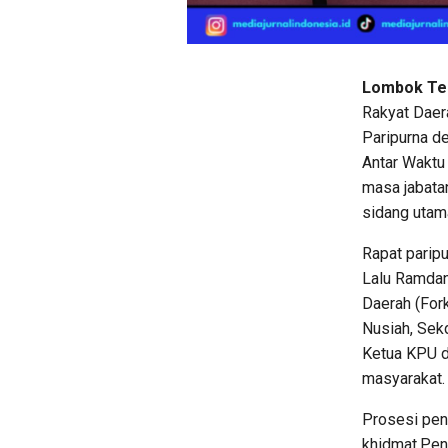
Lombok Ten
Rakyat Dae
Paripurna d
Antar Wakt
masa jabata
sidang utam
Rapat parip
Lalu Ramdan
Daerah (Fork
Nusiah, Sek
Ketua KPU da
masyarakat.
Prosesi pen
khidmat.Pe