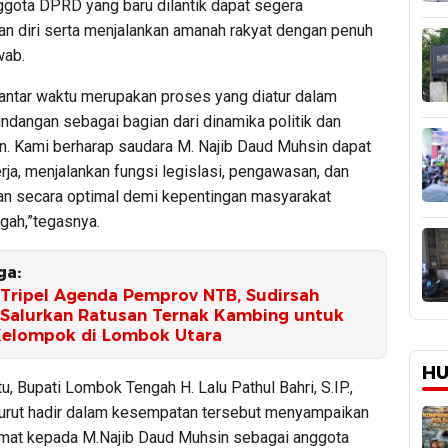
ggota DPRD yang baru dilantik dapat segera
n diri serta menjalankan amanah rakyat dengan penuh
wab.
 antar waktu merupakan proses yang diatur dalam
ndangan sebagai bagian dari dinamika politik dan
. Kami berharap saudara M. Najib Daud Muhsin dapat
ja, menjalankan fungsi legislasi, pengawasan, dan
n secara optimal demi kepentingan masyarakat
ah,”tegasnya.
ga:
Tripel Agenda Pemprov NTB, Sudirsah
 Salurkan Ratusan Ternak Kambing untuk
elompok di Lombok Utara
HU
u, Bupati Lombok Tengah H. Lalu Pathul Bahri, S.IP.,
turut hadir dalam kesempatan tersebut menyampaikan
mat kepada M.Najib Daud Muhsin sebagai anggota