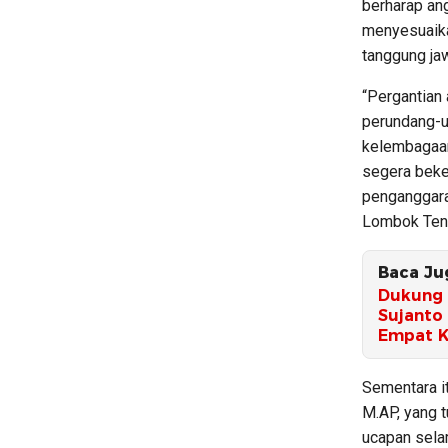
berharap an
menyesuaika
tanggung ja
“Pergantian
perundang-u
kelembagaan
segera beker
penganggara
Lombok Teng
Baca Ju
Dukung 
Sujanto
Empat K
Sementara it
M.AP, yang 
ucapan sela