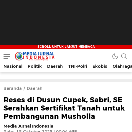
Nasional
Politik
Daerah
TNI-Polri
Ekobis
Olahrag
Media Jurnal Indonesia
Bersama Membangun Indonesia
Beranda
Daerah
Reses di Dusun Cupek, Sabri, SE
Serahkan Sertifikat Tanah untuk
Pembangunan Musholla
Media Jurnal Indonesia
Rabu, 15 Oktober 2025 | 00:04 WIB