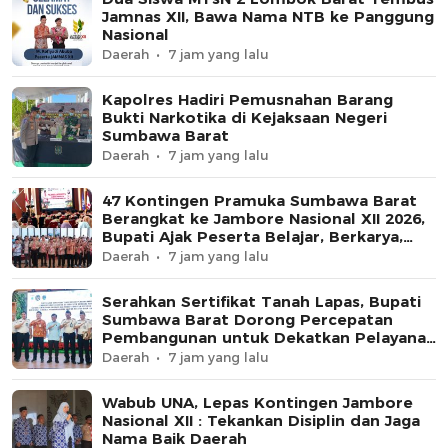
Jamnas XII, Bawa Nama NTB ke Panggung
Nasional
Daerah
7 jam yang lalu
Kapolres Hadiri Pemusnahan Barang
Bukti Narkotika di Kejaksaan Negeri
Sumbawa Barat
Daerah
7 jam yang lalu
47 Kontingen Pramuka Sumbawa Barat
Berangkat ke Jambore Nasional XII 2026,
Bupati Ajak Peserta Belajar, Berkarya,
dan Harumkan Nama Daerah
Daerah
7 jam yang lalu
Serahkan Sertifikat Tanah Lapas, Bupati
Sumbawa Barat Dorong Percepatan
Pembangunan untuk Dekatkan Pelayanan
Pemasyarakatan
Daerah
7 jam yang lalu
Wabub UNA, Lepas Kontingen Jambore
Nasional XII : Tekankan Disiplin dan Jaga
Nama Baik Daerah