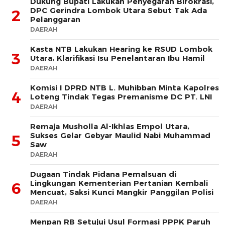
Dukung Bupati Lakukan Penyegaran Birokrasi,
DPC Gerindra Lombok Utara Sebut Tak Ada
2
Pelanggaran
DAERAH
Kasta NTB Lakukan Hearing ke RSUD Lombok
3
Utara, Klarifikasi Isu Penelantaran Ibu Hamil
DAERAH
Komisi I DPRD NTB L. Muhibban Minta Kapolres
4
Loteng Tindak Tegas Premanisme DC PT. LNI
DAERAH
Remaja Musholla Al-Ikhlas Empol Utara,
Sukses Gelar Gebyar Maulid Nabi Muhammad
5
Saw
DAERAH
Dugaan Tindak Pidana Pemalsuan di
Lingkungan Kementerian Pertanian Kembali
6
Mencuat, Saksi Kunci Mangkir Panggilan Polisi
DAERAH
Menpan RB Setujui Usul Formasi PPPK Paruh