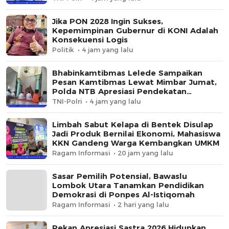
Jika PON 2028 Ingin Sukses,
Kepemimpinan Gubernur di KONI Adalah
Konsekuensi Logis
Politik
4 jam yang lalu
Bhabinkamtibmas Lelede Sampaikan
Pesan Kamtibmas Lewat Mimbar Jumat,
Polda NTB Apresiasi Pendekatan
Keagamaan
TNI-Polri
4 jam yang lalu
Limbah Sabut Kelapa di Bentek Disulap
Jadi Produk Bernilai Ekonomi, Mahasiswa
KKN Gandeng Warga Kembangkan UMKM
Ragam Informasi
20 jam yang lalu
Sasar Pemilih Potensial, Bawaslu
Lombok Utara Tanamkan Pendidikan
Demokrasi di Ponpes Al-Istiqomah
Ragam Informasi
2 hari yang lalu
Pekan Apresiasi Sastra 2026 Hidupkan