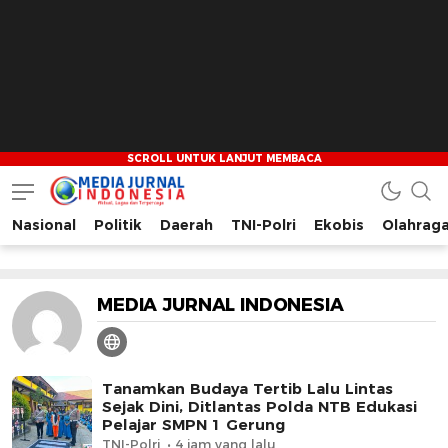
Nasional
Politik
Daerah
TNI-Polri
Ekobis
Olahrag
Media Jurnal Indonesia
Bersama Membangun Indonesia
MEDIA JURNAL INDONESIA
Tanamkan Budaya Tertib Lalu Lintas
Sejak Dini, Ditlantas Polda NTB Edukasi
Pelajar SMPN 1 Gerung
TNI-Polri
4 jam yang lalu