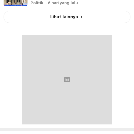
Dasco
Politik
6 hari yang lalu
Lihat lainnya