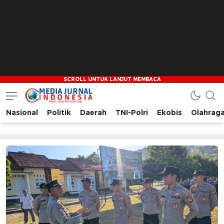
Nasional
Politik
Daerah
TNI-Polri
Ekobis
Olahrag
Media Jurnal Indonesia
Bersama Membangun Indonesia