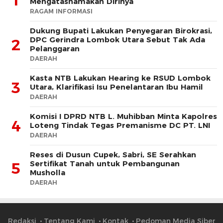
1
Mengatasnamakan Dirinya
RAGAM INFORMASI
Dukung Bupati Lakukan Penyegaran Birokrasi,
DPC Gerindra Lombok Utara Sebut Tak Ada
2
Pelanggaran
DAERAH
Kasta NTB Lakukan Hearing ke RSUD Lombok
3
Utara, Klarifikasi Isu Penelantaran Ibu Hamil
DAERAH
Komisi I DPRD NTB L. Muhibban Minta Kapolres
4
Loteng Tindak Tegas Premanisme DC PT. LNI
DAERAH
Reses di Dusun Cupek, Sabri, SE Serahkan
Sertifikat Tanah untuk Pembangunan
5
Musholla
DAERAH
Redaksi
Tentang Kami
Kontak
Pedoman Media Siber