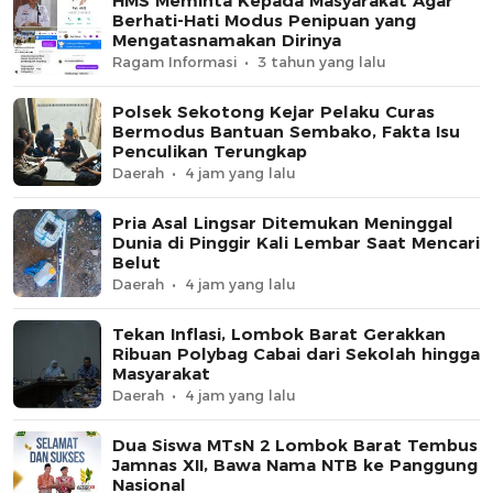
HMS Meminta Kepada Masyarakat Agar
Berhati-Hati Modus Penipuan yang
Mengatasnamakan Dirinya
Ragam Informasi
3 tahun yang lalu
Polsek Sekotong Kejar Pelaku Curas
Bermodus Bantuan Sembako, Fakta Isu
Penculikan Terungkap
Daerah
4 jam yang lalu
Pria Asal Lingsar Ditemukan Meninggal
Dunia di Pinggir Kali Lembar Saat Mencari
Belut
Daerah
4 jam yang lalu
Tekan Inflasi, Lombok Barat Gerakkan
Ribuan Polybag Cabai dari Sekolah hingga
Masyarakat
Daerah
4 jam yang lalu
Dua Siswa MTsN 2 Lombok Barat Tembus
Jamnas XII, Bawa Nama NTB ke Panggung
Nasional