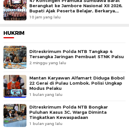
47 Kontingen Pramuka Sumbawa Barat
Berangkat ke Jambore Nasional XII 2026,
Bupati Ajak Peserta Belajar, Berkarya,
dan Harumkan Nama Daerah
10 jam yang lalu
HUKRIM
Ditreskrimum Polda NTB Tangkap 4
Tersangka Jaringan Pembuat STNK Palsu
2 minggu yang lalu
Mantan Karyawan Alfamart Diduga Bobol
22 Gerai di Pulau Lombok, Polisi Ungkap
Modus Pelaku
1 bulan yang lalu
Ditreskrimum Polda NTB Bongkar
Puluhan Kasus 3C, Warga Diminta
Tingkatkan Kewaspadaan
1 bulan yang lalu