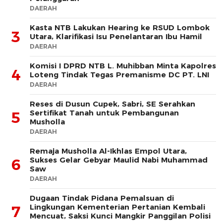
DAERAH
Kasta NTB Lakukan Hearing ke RSUD Lombok
3
Utara, Klarifikasi Isu Penelantaran Ibu Hamil
DAERAH
Komisi I DPRD NTB L. Muhibban Minta Kapolres
4
Loteng Tindak Tegas Premanisme DC PT. LNI
DAERAH
Reses di Dusun Cupek, Sabri, SE Serahkan
Sertifikat Tanah untuk Pembangunan
5
Musholla
DAERAH
Remaja Musholla Al-Ikhlas Empol Utara,
Sukses Gelar Gebyar Maulid Nabi Muhammad
6
Saw
DAERAH
Dugaan Tindak Pidana Pemalsuan di
Lingkungan Kementerian Pertanian Kembali
7
Mencuat, Saksi Kunci Mangkir Panggilan Polisi