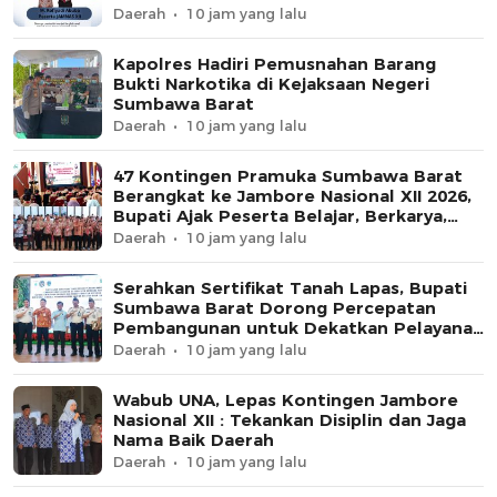
Daerah
10 jam yang lalu
Kapolres Hadiri Pemusnahan Barang
Bukti Narkotika di Kejaksaan Negeri
Sumbawa Barat
Daerah
10 jam yang lalu
47 Kontingen Pramuka Sumbawa Barat
Berangkat ke Jambore Nasional XII 2026,
Bupati Ajak Peserta Belajar, Berkarya,
dan Harumkan Nama Daerah
Daerah
10 jam yang lalu
Serahkan Sertifikat Tanah Lapas, Bupati
Sumbawa Barat Dorong Percepatan
Pembangunan untuk Dekatkan Pelayanan
Pemasyarakatan
Daerah
10 jam yang lalu
Wabub UNA, Lepas Kontingen Jambore
Nasional XII : Tekankan Disiplin dan Jaga
Nama Baik Daerah
Daerah
10 jam yang lalu