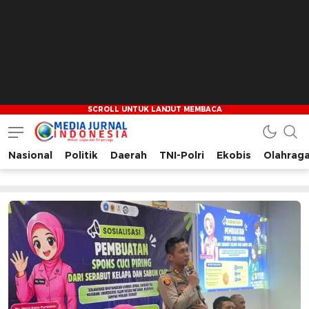
Nasional
Politik
Daerah
TNI-Polri
Ekobis
Olahrag
Media Jurnal Indonesia
Bersama Membangun Indonesia