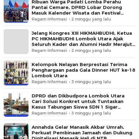
Ribuan Warga Padati Lomba Perahu
Pantai Cemare, DPRD Lobar Dorong
Masuk Kalender Wisata dan Festival
Bahari NTB
Ragam Informasi
2 minggu yang lalu
Jelang Kongres XIII HIKMAHBUDHI, Ketua
PC HIKMAHBUDHI Lombok Utara Ajak
Seluruh Kader dan Alumni Hadir Merajut
Persatuan
Ragam Informasi
2 minggu yang lalu
Kelompok Nelayan Berprestasi Terima
Penghargaan pada Gala Dinner HUT ke-18
Lombok Utara
Ragam Informasi
3 minggu yang lalu
DPRD dan Dikbudpora Lombok Utara
Cari Solusi Konkret untuk Tuntaskan
Kasus Tabungan Siswa SDN 1 Sigar
Penjalin
Ragam Informasi
3 minggu yang lalu
Annahda Gelar Manasik Akbar Umrah,
Perkuat Pembinaan Jamaah dan Dukung
Digitalisasi Manasik Haji di NTB