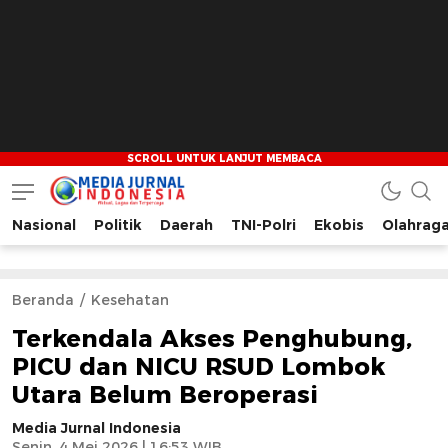
Nasional
Politik
Daerah
TNI-Polri
Ekobis
Olahrag
Media Jurnal Indonesia
Bersama Membangun Indonesia
Beranda
Kesehatan
Terkendala Akses Penghubung,
PICU dan NICU RSUD Lombok
Utara Belum Beroperasi
Media Jurnal Indonesia
Senin, 4 Mei 2026 | 16:53 WIB