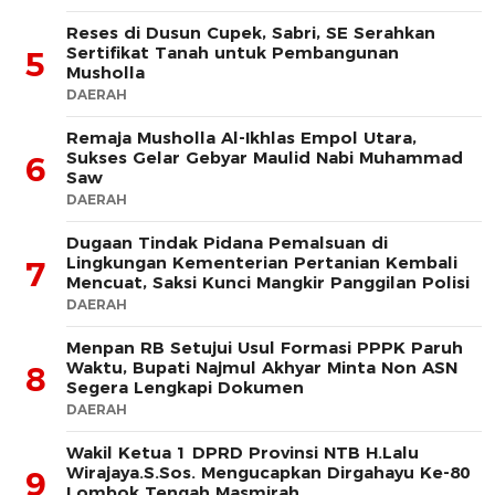
Reses di Dusun Cupek, Sabri, SE Serahkan
Sertifikat Tanah untuk Pembangunan
5
Musholla
DAERAH
Remaja Musholla Al-Ikhlas Empol Utara,
Sukses Gelar Gebyar Maulid Nabi Muhammad
6
Saw
DAERAH
Dugaan Tindak Pidana Pemalsuan di
Lingkungan Kementerian Pertanian Kembali
7
Mencuat, Saksi Kunci Mangkir Panggilan Polisi
DAERAH
Menpan RB Setujui Usul Formasi PPPK Paruh
Waktu, Bupati Najmul Akhyar Minta Non ASN
8
Segera Lengkapi Dokumen
DAERAH
Wakil Ketua 1 DPRD Provinsi NTB H.Lalu
Wirajaya.S.Sos. Mengucapkan Dirgahayu Ke-80
9
Lombok Tengah Masmirah