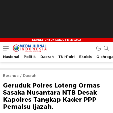
Nasional
Politik
Daerah
TNI-Polri
Ekobis
Olahrag
Media Jurnal Indonesia
Bersama Membangun Indonesia
Beranda
Daerah
Geruduk Polres Loteng Ormas
Sasaka Nusantara NTB Desak
Kapolres Tangkap Kader PPP
Pemalsu Ijazah.