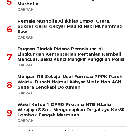
5
Musholla
DAERAH
Remaja Musholla Al-Ikhlas Empol Utara,
Sukses Gelar Gebyar Maulid Nabi Muhammad
6
Saw
DAERAH
Dugaan Tindak Pidana Pemalsuan di
Lingkungan Kementerian Pertanian Kembali
7
Mencuat, Saksi Kunci Mangkir Panggilan Polisi
DAERAH
Menpan RB Setujui Usul Formasi PPPK Paruh
Waktu, Bupati Najmul Akhyar Minta Non ASN
8
Segera Lengkapi Dokumen
DAERAH
Wakil Ketua 1 DPRD Provinsi NTB H.Lalu
Wirajaya.S.Sos. Mengucapkan Dirgahayu Ke-80
9
Lombok Tengah Masmirah
DAERAH