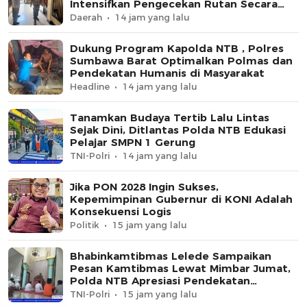
Intensifkan Pengecekan Rutan Secara
Berkala
Daerah
14 jam yang lalu
Dukung Program Kapolda NTB , Polres
Sumbawa Barat Optimalkan Polmas dan
Pendekatan Humanis di Masyarakat
Headline
14 jam yang lalu
Tanamkan Budaya Tertib Lalu Lintas
Sejak Dini, Ditlantas Polda NTB Edukasi
Pelajar SMPN 1 Gerung
TNI-Polri
14 jam yang lalu
Jika PON 2028 Ingin Sukses,
Kepemimpinan Gubernur di KONI Adalah
Konsekuensi Logis
Politik
15 jam yang lalu
Bhabinkamtibmas Lelede Sampaikan
Pesan Kamtibmas Lewat Mimbar Jumat,
Polda NTB Apresiasi Pendekatan
Keagamaan
TNI-Polri
15 jam yang lalu