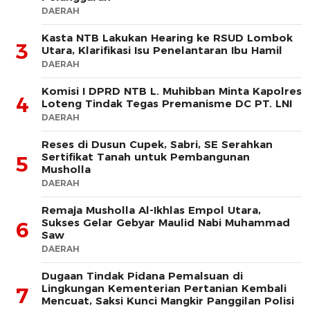
DAERAH
Kasta NTB Lakukan Hearing ke RSUD Lombok
3
Utara, Klarifikasi Isu Penelantaran Ibu Hamil
DAERAH
Komisi I DPRD NTB L. Muhibban Minta Kapolres
4
Loteng Tindak Tegas Premanisme DC PT. LNI
DAERAH
Reses di Dusun Cupek, Sabri, SE Serahkan
Sertifikat Tanah untuk Pembangunan
5
Musholla
DAERAH
Remaja Musholla Al-Ikhlas Empol Utara,
Sukses Gelar Gebyar Maulid Nabi Muhammad
6
Saw
DAERAH
Dugaan Tindak Pidana Pemalsuan di
Lingkungan Kementerian Pertanian Kembali
7
Mencuat, Saksi Kunci Mangkir Panggilan Polisi