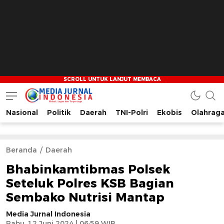
Nasional
Politik
Daerah
TNI-Polri
Ekobis
Olahrag
Media Jurnal Indonesia
Bersama Membangun Indonesia
Beranda
Daerah
Bhabinkamtibmas Polsek
Seteluk Polres KSB Bagian
Sembako Nutrisi Mantap
Media Jurnal Indonesia
Rabu, 12 Juni 2024 | 06:59 WIB