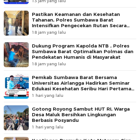
13 jam yang lalu
Pastikan Keamanan dan Kesehatan
Tahanan, Polres Sumbawa Barat
Intensifkan Pengecekan Rutan Secara
Berkala
18 jam yang lalu
Dukung Program Kapolda NTB , Polres
Sumbawa Barat Optimalkan Polmas dan
Pendekatan Humanis di Masyarakat
18 jam yang lalu
Pemkab Sumbawa Barat Bersama
Universitas Airlangga Hadirkan Seminar
Edukasi Kesehatan Seribu Hari Pertama
Kehidupan
1 hari yang lalu
Gotong Royong Sambut HUT RI, Warga
Desa Maluk Bersihkan Lingkungan
Berbasis Posyandu
1 hari yang lalu