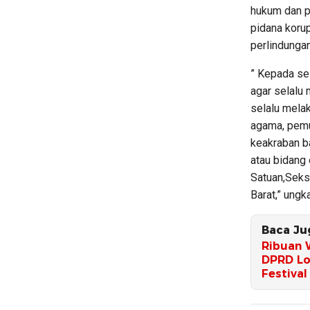
hukum dan p
pidana korup
perlindunga
” Kepada se
agar selalu
selalu mela
agama, pemud
keakraban b
atau bidang 
Satuan,Seks
Barat,” ung
Baca Ju
Ribuan 
DPRD Lo
Festival