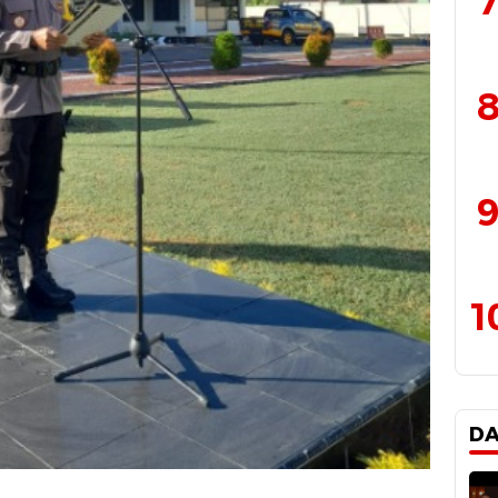
7
8
9
1
D