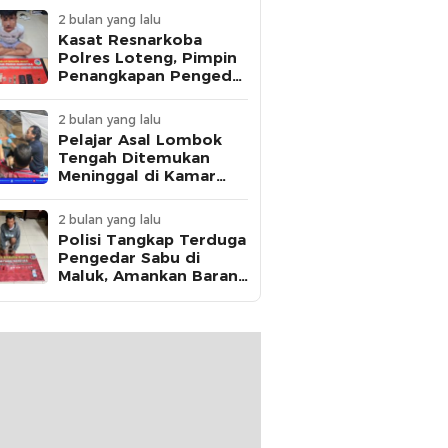
2 bulan yang lalu
Kasat Resnarkoba
Polres Loteng, Pimpin
Penangkapan Pengedar
Ganja Asal Kota
Mataram di Praya
2 bulan yang lalu
Pelajar Asal Lombok
Tengah Ditemukan
Meninggal di Kamar
Kos, Polisi Dalami Jejak
Komunikasi Terakhir
2 bulan yang lalu
Korban
Polisi Tangkap Terduga
Pengedar Sabu di
Maluk, Amankan Barang
Bukti 12,95 Gram