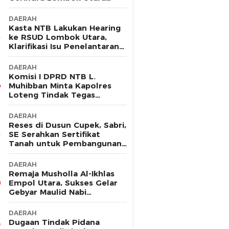
Sebut Tak Ada Pelanggaran
DAERAH
Kasta NTB Lakukan Hearing
ke RSUD Lombok Utara,
Klarifikasi Isu Penelantaran
Ibu Hamil
DAERAH
Komisi I DPRD NTB L.
Muhibban Minta Kapolres
Loteng Tindak Tegas
Premanisme DC PT. LNI
DAERAH
Reses di Dusun Cupek, Sabri,
SE Serahkan Sertifikat
Tanah untuk Pembangunan
Musholla
DAERAH
Remaja Musholla Al-Ikhlas
Empol Utara, Sukses Gelar
Gebyar Maulid Nabi
Muhammad Saw
DAERAH
Dugaan Tindak Pidana