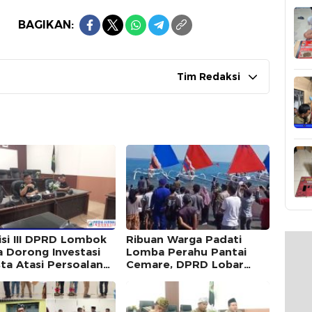
BAGIKAN:
Tim Redaksi
si III DPRD Lombok
Ribuan Warga Padati
a Dorong Investasi
Lomba Perahu Pantai
ta Atasi Persoalan
Cemare, DPRD Lobar
ah di Kawasan Gili
Dorong Masuk Kalender
Wisata dan Festival
Bahari NTB