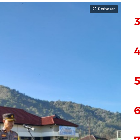
Perbesar
3
4
5
6