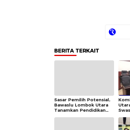
BERITA TERKAIT
Sasar Pemilih Potensial,
Komi
Bawaslu Lombok Utara
Utar
Tanamkan Pendidikan
Swas
Demokrasi di Ponpes Al-
Samp
Istiqomah