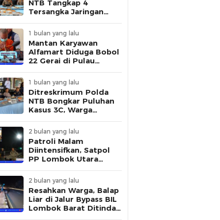
NTB Tangkap 4
Tersangka Jaringan
Pembuat STNK Palsu
1 bulan yang lalu
Mantan Karyawan
Alfamart Diduga Bobol
22 Gerai di Pulau
Lombok, Polisi Ungkap
Modus Pelaku
1 bulan yang lalu
Ditreskrimum Polda
NTB Bongkar Puluhan
Kasus 3C, Warga
Diminta Tingkatkan
Kewaspadaan
2 bulan yang lalu
Patroli Malam
Diintensifkan, Satpol
PP Lombok Utara
Tertibkan Aktivitas
Remaja di Kawasan
2 bulan yang lalu
Kantor Bupati
Resahkan Warga, Balap
Liar di Jalur Bypass BIL
Lombok Barat Ditindak
Polisi