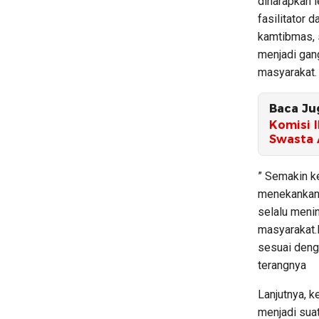
diharapkan 
fasilitator
kamtibmas, 
menjadi gan
masyarakat.
Baca Ju
Komisi 
Swasta 
” Semakin ke
menekankan 
selalu meni
masyarakat.
sesuai deng
terangnya
Lanjutnya, 
menjadi suat