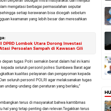
lebih berperan sebagai mitra masyarakat dan menjadi
 dalam mengatasi berbagai permasalahan seputar
sehingga setiap kerawanan bisa dicegah sebelum
gguan keamanan yang lebih besar dan meresahkan
ga:
III DPRD Lombok Utara Dorong Investasi
Atasi Persoalan Sampah di Kawasan Gili
 depan tugas Polri semakin berat dalam hal ini kami
kepada seluruh personil polres Sumbawa Barat agar
ngkatkan kualitas pelayanan dan pengayoman kepada
Dan seluruh personil POLRI agar melaksanakan tugas
an undang-undang dan peraturan yang berlaku,”
HU
kembangkan terus di masyarakat bahwa kamtibmas
u hal yang tetap penting dan relevan.Tegakkan terus