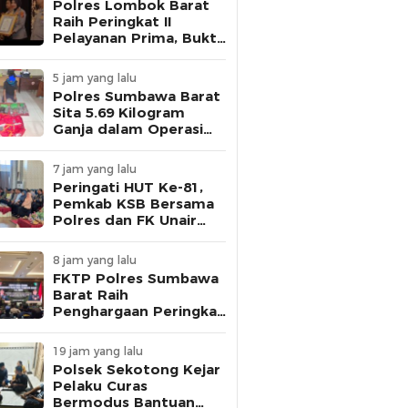
Polres Lombok Barat
Raih Peringkat II
Pelayanan Prima, Bukti
Komitmen Layani
Masyarakat
5 jam yang lalu
Polres Sumbawa Barat
Sita 5.69 Kilogram
Ganja dalam Operasi
Antik Rinjani 2026,
Seorang Pria Ditangkap
7 jam yang lalu
Peringati HUT Ke-81,
Pemkab KSB Bersama
Polres dan FK Unair
Gelar Seminar
Kesehatan “1000 Hari
8 jam yang lalu
Pertama Kehidupan”
FKTP Polres Sumbawa
Barat Raih
Penghargaan Peringkat
III dari Kapolda NTB
Saat Rakernis
19 jam yang lalu
Biddokkes 2026
Polsek Sekotong Kejar
Pelaku Curas
Bermodus Bantuan