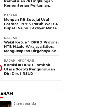
Pemalsuan di Lingkungan
Kementerian Pertanian
Kembali Mencuat, Saksi
Kunci Mangkir Panggilan
DAERAH
Polisi
Menpan RB Setujui Usul
Formasi PPPK Paruh Waktu,
Bupati Najmul Akhyar Minta
Non ASN Segera Lengkapi
Dokumen
DAERAH
Wakil Ketua 1 DPRD Provinsi
NTB H.Lalu Wirajaya.S.Sos.
Mengucapkan Dirgahayu Ke-
80 Lombok Tengah
Masmirah
RAGAM INFORMASI
Komisi III DPRD Lombok
0
Utara Soroti Pengunduran
Diri Dirut RSUD
AERAH
5 jam yang lalu