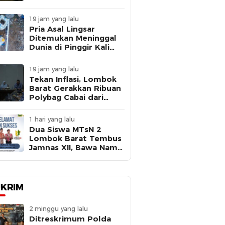
Sembako, Fakta Isu
Penculikan Terungkap
19 jam yang lalu
Pria Asal Lingsar
Ditemukan Meninggal
Dunia di Pinggir Kali
Lembar Saat Mencari
Belut
19 jam yang lalu
Tekan Inflasi, Lombok
Barat Gerakkan Ribuan
Polybag Cabai dari
Sekolah hingga
Masyarakat
1 hari yang lalu
Dua Siswa MTsN 2
Lombok Barat Tembus
Jamnas XII, Bawa Nama
NTB ke Panggung
Nasional
KRIM
2 minggu yang lalu
Ditreskrimum Polda