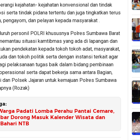
erangi kejahatan- kejahatan konvensional dan tindak
si serta tindak pidana tertentu dan juga tingkatkan terus
n, pengayom, dan pelayan kepada masyarakat .
luruh personil POLRI khususnya Polres Sumbawa Barat
 memantau situasi kamtibmas yang ada di lapangan dan
kukan pendekatan kepada tokoh tokoh adat, masyarakat,
a dan tokoh politik serta dengan instansi terkait agar
agi pelaksanaan tugas baik dalam bidang pembinaan
operasional serta dapat bekerja sama antara Bagian,
i dan Polsek Jajaran untuk kemajuan Polres Sumbawa
kapnya (Rozak)
ga:
Warga Padati Lomba Perahu Pantai Cemare,
bar Dorong Masuk Kalender Wisata dan
 Bahari NTB