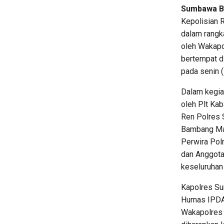
Sumbawa Ba
Kepolisian 
dalam rangk
oleh Wakapo
bertempat d
pada senin (
Dalam kegia
oleh Plt K
Ren Polres 
Bambang Mart
Perwira Pol
dan Anggota
keseluruhan 
Kapolres Su
Humas IPDA
Wakapolres 