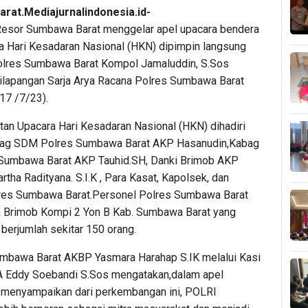
rat.Mediajurnalindonesia.id-
Resor Sumbawa Barat menggelar apel upacara bendera
a Hari Kesadaran Nasional (HKN) dipimpin langsung
lres Sumbawa Barat Kompol Jamaluddin, S.Sos
ilapangan Sarja Arya Racana Polres Sumbawa Barat
17 /7/23).
tan Upacara Hari Kesadaran Nasional (HKN) dihadiri
abag SDM Polres Sumbawa Barat AKP Hasanudin,Kabag
Sumbawa Barat AKP Tauhid.SH, Danki Brimob AKP
ha Radityana. S.I.K , Para Kasat, Kapolsek, dan
res Sumbawa Barat.Personel Polres Sumbawa Barat
 Brimob Kompi 2 Yon B Kab. Sumbawa Barat yang
berjumlah sekitar 150 orang.
mbawa Barat AKBP Yasmara Harahap S.IK melalui Kasi
 Eddy Soebandi S.Sos mengatakan,dalam apel
menyampaikan dari perkembangan ini, POLRI