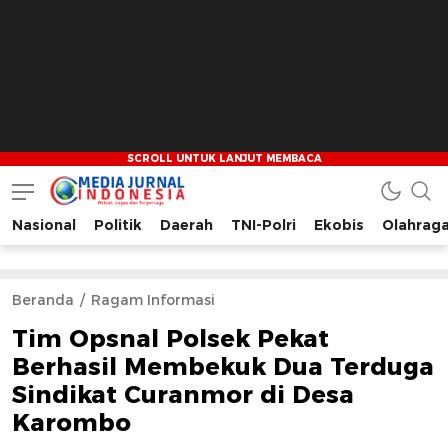
Nasional
Politik
Daerah
TNI-Polri
Ekobis
Olahrag
Media Jurnal Indonesia
Bersama Membangun Indonesia
Beranda
Ragam Informasi
Tim Opsnal Polsek Pekat
Berhasil Membekuk Dua Terduga
Sindikat Curanmor di Desa
Karombo