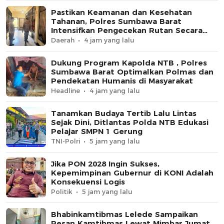
Pastikan Keamanan dan Kesehatan
Tahanan, Polres Sumbawa Barat
Intensifkan Pengecekan Rutan Secara
Berkala
Daerah
4 jam yang lalu
Dukung Program Kapolda NTB , Polres
Sumbawa Barat Optimalkan Polmas dan
Pendekatan Humanis di Masyarakat
Headline
4 jam yang lalu
Tanamkan Budaya Tertib Lalu Lintas
Sejak Dini, Ditlantas Polda NTB Edukasi
Pelajar SMPN 1 Gerung
TNI-Polri
5 jam yang lalu
Jika PON 2028 Ingin Sukses,
Kepemimpinan Gubernur di KONI Adalah
Konsekuensi Logis
Politik
5 jam yang lalu
Bhabinkamtibmas Lelede Sampaikan
Pesan Kamtibmas Lewat Mimbar Jumat,