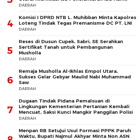
DAERAH
Komisi I DPRD NTB L. Muhibban Minta Kapolres
4
Loteng Tindak Tegas Premanisme DC PT. LNI
DAERAH
Reses di Dusun Cupek, Sabri, SE Serahkan
Sertifikat Tanah untuk Pembangunan
5
Musholla
DAERAH
Remaja Musholla Al-Ikhlas Empol Utara,
Sukses Gelar Gebyar Maulid Nabi Muhammad
6
Saw
DAERAH
Dugaan Tindak Pidana Pemalsuan di
Lingkungan Kementerian Pertanian Kembali
7
Mencuat, Saksi Kunci Mangkir Panggilan Polisi
DAERAH
Menpan RB Setujui Usul Formasi PPPK Paruh
Waktu, Bupati Najmul Akhyar Minta Non ASN
8