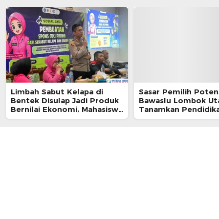
Limbah Sabut Kelapa di
Sasar Pemilih Potens
Bentek Disulap Jadi Produk
Bawaslu Lombok Ut
Bernilai Ekonomi, Mahasiswa
Tanamkan Pendidik
KKN Gandeng Warga
Demokrasi di Ponpes
Kembangkan UMKM
Istiqomah