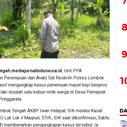
7
8
9
gah.mediajurnalindonesia.id.
Unit PPA
1
an Perempuan dan Anak) Sat Reskrim Polres Lombok
asil mengungkap kasus penemuan mayat bayi berjenis
i-laki disalah satu kebun milik warga di Desa Pemepek
ringgarata.
D
mbok Tengah AKBP Iwan Hidayat, SIK melalui Kasat
 Luk Luk il Maqnun, STrK., SIK saat dikonfirmasi, Sabtu
) membenarkan pengungkapan kasus tersebut. Ia