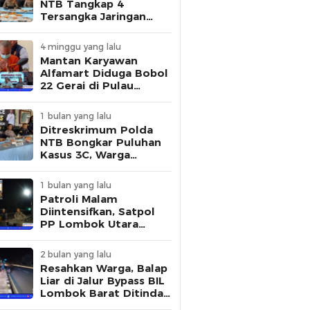
NTB Tangkap 4
Tersangka Jaringan
Pembuat STNK Palsu
4 minggu yang lalu
Mantan Karyawan
Alfamart Diduga Bobol
22 Gerai di Pulau
Lombok, Polisi Ungkap
Modus Pelaku
1 bulan yang lalu
Ditreskrimum Polda
NTB Bongkar Puluhan
Kasus 3C, Warga
Diminta Tingkatkan
Kewaspadaan
1 bulan yang lalu
Patroli Malam
Diintensifkan, Satpol
PP Lombok Utara
Tertibkan Aktivitas
Remaja di Kawasan
2 bulan yang lalu
Kantor Bupati
Resahkan Warga, Balap
Liar di Jalur Bypass BIL
Lombok Barat Ditindak
Polisi