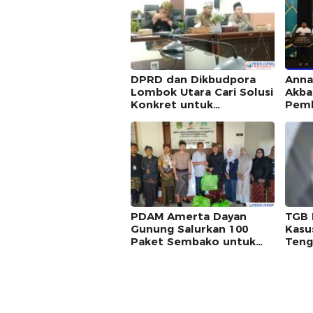
Bahari NTB
Pers
DPRD dan Dikbudpora
Anna
Lombok Utara Cari Solusi
Akba
Konkret untuk
Pemb
Tuntaskan Kasus
Dukun
Tabungan Siswa SDN 1
Mana
Sigar Penjalin
PDAM Amerta Dayan
TGB 
Gunung Salurkan 100
Kasu
Paket Sembako untuk
Teng
Peringati HUT Ke-18
Tida
Lombok Utara