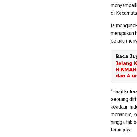
menyampaika
di Kecamata
Ia mengungk
merupakan h
pelaku meny
Baca Ju
Jelang 
HIKMAHB
dan Alu
“Hasil keter
seorang diri
keadaan hid
menangis, k
hingga tak 
terangnya.