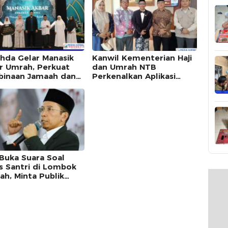
atuan
hda Gelar Manasik
Kanwil Kementerian Haji
r Umrah, Perkuat
dan Umrah NTB
inaan Jamaah dan
Perkenalkan Aplikasi
g Digitalisasi
“Manasik Haji Sasambo”
sik Haji di NTB
pada Manasik Akbar
Travel Annahda Berkah
Bersama
Buka Suara Soal
s Santri di Lombok
ah, Minta Publik
k Berspekulasi