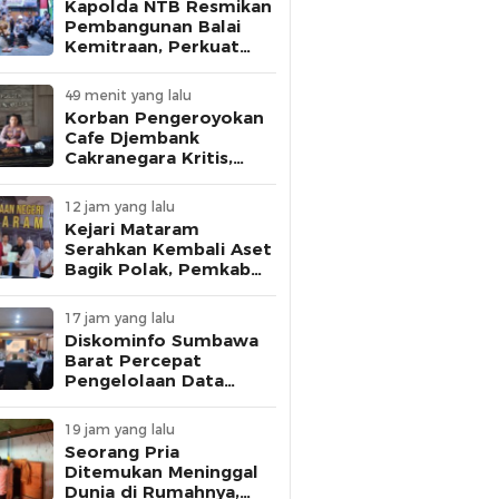
Kapolda NTB Resmikan
Pembangunan Balai
Kemitraan, Perkuat
Sinergi Tiga Pilar di
Desa Meninting
49 menit yang lalu
Korban Pengeroyokan
Cafe Djembank
Cakranegara Kritis,
Pecah Pembuluh
Darah, Polsek
12 jam yang lalu
Sandubaya Buru Para
Kejari Mataram
Pelaku.
Serahkan Kembali Aset
Bagik Polak, Pemkab
Lobar Optimalkan
untuk PAD
17 jam yang lalu
Diskominfo Sumbawa
Barat Percepat
Pengelolaan Data
Statistik Sektoral
melalui E-WALIDATA
19 jam yang lalu
SIPD-RI
Seorang Pria
Ditemukan Meninggal
Dunia di Rumahnya,