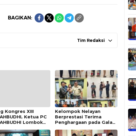
BAGIKAN:
Tim Redaksi
g Kongres XIII
Kelompok Nelayan
AHBUDHI, Ketua PC
Berprestasi Terima
MAHBUDHI Lombok
Penghargaan pada Gala
a Ajak Seluruh Kader
Dinner HUT ke-18
Alumni Hadir Merajut
Lombok Utara