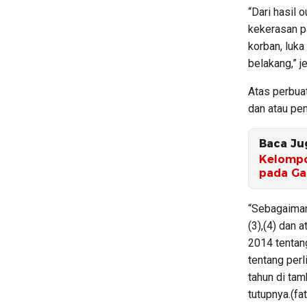
“Dari hasil 
kekerasan p
korban, luka
belakang,” j
Atas perbua
dan atau pen
Baca Ju
Kelompo
pada Ga
“Sebagaiman
(3),(4) dan 
2014 tentan
tentang per
tahun di tam
tutupnya.(fat