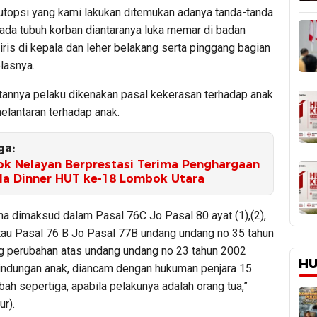
outopsi yang kami lakukan ditemukan adanya tanda-tanda
ada tubuh korban diantaranya luka memar di badan
 iris di kepala dan leher belakang serta pinggang bagian
elasnya.
tannya pelaku dikenakan pasal kekerasan terhadap anak
elantaran terhadap anak.
ga:
k Nelayan Berprestasi Terima Penghargaan
la Dinner HUT ke-18 Lombok Utara
a dimaksud dalam Pasal 76C Jo Pasal 80 ayat (1),(2),
atau Pasal 76 B Jo Pasal 77B undang undang no 35 tahun
g perubahan atas undang undang no 23 tahun 2002
HU
lindungan anak, diancam dengan hukuman penjara 15
bah sepertiga, apabila pelakunya adalah orang tua,”
ur).