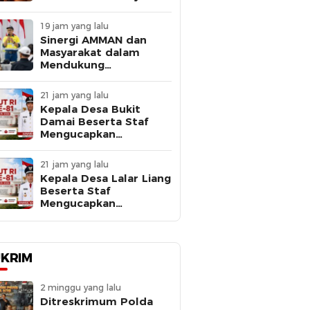
Polisi Lakukan
Penyelidikan
19 jam yang lalu
Sinergi AMMAN dan
Masyarakat dalam
Mendukung
Operasional Smelter
yang Aman dan
21 jam yang lalu
Berkelanjutan
Kepala Desa Bukit
Damai Beserta Staf
Mengucapkan
Dirgahayu Republik
Indonesia ke – 81 tahun
21 jam yang lalu
Kepala Desa Lalar Liang
Beserta Staf
Mengucapkan
Dirgahayu Republik
Indonesia ke – 81 tahun
KRIM
2 minggu yang lalu
Ditreskrimum Polda