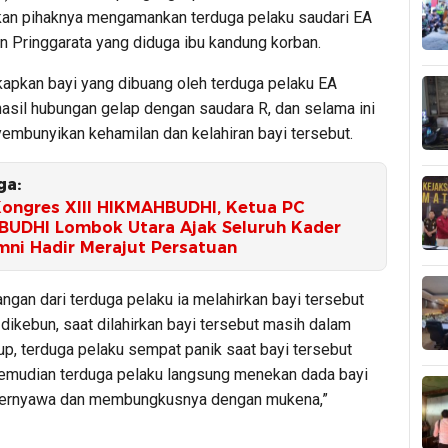
n pihaknya mengamankan terduga pelaku saudari EA
n Pringgarata yang diduga ibu kandung korban.
apkan bayi yang dibuang oleh terduga pelaku EA
asil hubungan gelap dengan saudara R, dan selama ini
embunyikan kehamilan dan kelahiran bayi tersebut.
ga:
Kongres XIII HIKMAHBUDHI, Ketua PC
UDHI Lombok Utara Ajak Seluruh Kader
mni Hadir Merajut Persatuan
angan dari terduga pelaku ia melahirkan bayi tersebut
 dikebun, saat dilahirkan bayi tersebut masih dalam
up, terduga pelaku sempat panik saat bayi tersebut
emudian terduga pelaku langsung menekan dada bayi
bernyawa dan membungkusnya dengan mukena,”