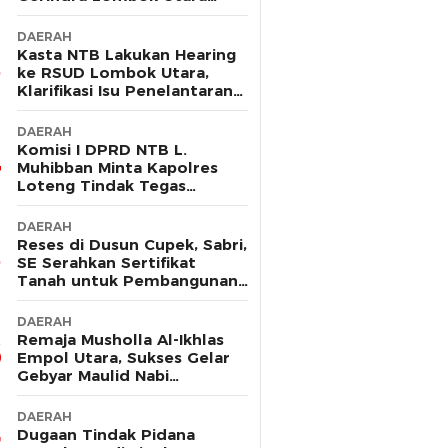
Sebut Tak Ada Pelanggaran
DAERAH
Kasta NTB Lakukan Hearing
ke RSUD Lombok Utara,
Klarifikasi Isu Penelantaran
Ibu Hamil
DAERAH
Komisi I DPRD NTB L.
Muhibban Minta Kapolres
Loteng Tindak Tegas
Premanisme DC PT. LNI
DAERAH
Reses di Dusun Cupek, Sabri,
SE Serahkan Sertifikat
Tanah untuk Pembangunan
Musholla
DAERAH
Remaja Musholla Al-Ikhlas
Empol Utara, Sukses Gelar
Gebyar Maulid Nabi
Muhammad Saw
DAERAH
Dugaan Tindak Pidana