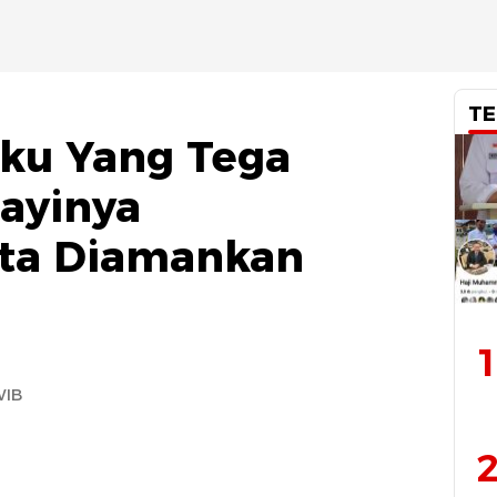
TE
aku Yang Tega
ayinya
ata Diamankan
1
WIB
2