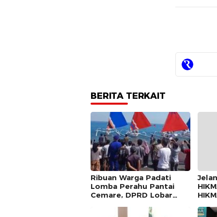
BERITA TERKAIT
Ribuan Warga Padati
Jelan
Lomba Perahu Pantai
HIKM
Cemare, DPRD Lobar
HIK
Dorong Masuk Kalender
Utar
Wisata dan Festival
dan 