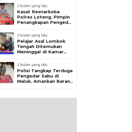
2 bulan yang lalu
Kasat Resnarkoba
Polres Loteng, Pimpin
Penangkapan Pengedar
Ganja Asal Kota
Mataram di Praya
2 bulan yang lalu
Pelajar Asal Lombok
Tengah Ditemukan
Meninggal di Kamar
Kos, Polisi Dalami Jejak
Komunikasi Terakhir
2 bulan yang lalu
Korban
Polisi Tangkap Terduga
Pengedar Sabu di
Maluk, Amankan Barang
Bukti 12,95 Gram