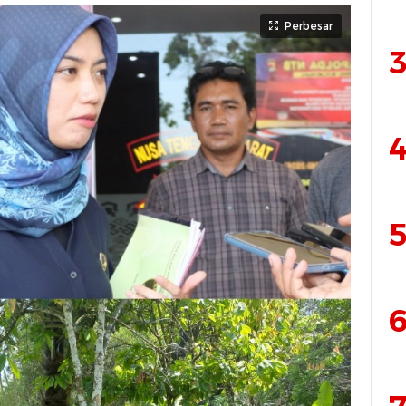
Perbesar
3
4
5
6