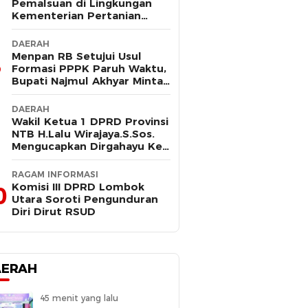
Pemalsuan di Lingkungan
Kementerian Pertanian
Kembali Mencuat, Saksi
Kunci Mangkir Panggilan
DAERAH
Polisi
Menpan RB Setujui Usul
Formasi PPPK Paruh Waktu,
Bupati Najmul Akhyar Minta
Non ASN Segera Lengkapi
Dokumen
DAERAH
Wakil Ketua 1 DPRD Provinsi
NTB H.Lalu Wirajaya.S.Sos.
Mengucapkan Dirgahayu Ke-
80 Lombok Tengah
Masmirah
RAGAM INFORMASI
Komisi III DPRD Lombok
0
Utara Soroti Pengunduran
Diri Dirut RSUD
AERAH
45 menit yang lalu