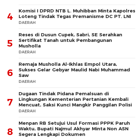
Komisi I DPRD NTB L. Muhibban Minta Kapolres
4
Loteng Tindak Tegas Premanisme DC PT. LNI
DAERAH
Reses di Dusun Cupek, Sabri, SE Serahkan
Sertifikat Tanah untuk Pembangunan
5
Musholla
DAERAH
Remaja Musholla Al-Ikhlas Empol Utara,
Sukses Gelar Gebyar Maulid Nabi Muhammad
6
Saw
DAERAH
Dugaan Tindak Pidana Pemalsuan di
Lingkungan Kementerian Pertanian Kembali
7
Mencuat, Saksi Kunci Mangkir Panggilan Polisi
DAERAH
Menpan RB Setujui Usul Formasi PPPK Paruh
Waktu, Bupati Najmul Akhyar Minta Non ASN
8
Segera Lengkapi Dokumen