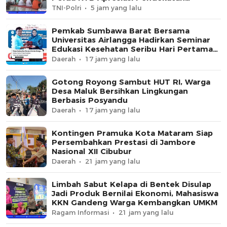
Keagamaan
TNI-Polri
5 jam yang lalu
Pemkab Sumbawa Barat Bersama
Universitas Airlangga Hadirkan Seminar
Edukasi Kesehatan Seribu Hari Pertama
Kehidupan
Daerah
17 jam yang lalu
Gotong Royong Sambut HUT RI, Warga
Desa Maluk Bersihkan Lingkungan
Berbasis Posyandu
Daerah
17 jam yang lalu
Kontingen Pramuka Kota Mataram Siap
Persembahkan Prestasi di Jambore
Nasional XII Cibubur
Daerah
21 jam yang lalu
Limbah Sabut Kelapa di Bentek Disulap
Jadi Produk Bernilai Ekonomi, Mahasiswa
KKN Gandeng Warga Kembangkan UMKM
Ragam Informasi
21 jam yang lalu