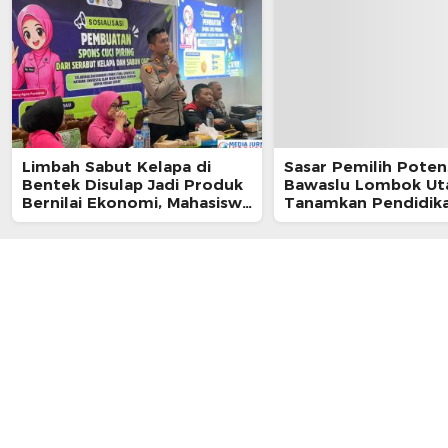
Limbah Sabut Kelapa di
Sasar Pemilih Potens
Bentek Disulap Jadi Produk
Bawaslu Lombok Ut
Bernilai Ekonomi, Mahasiswa
Tanamkan Pendidik
KKN Gandeng Warga
Demokrasi di Ponpes
Kembangkan UMKM
Istiqomah