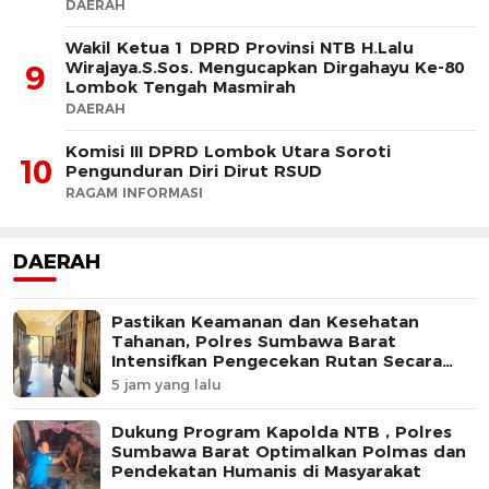
DAERAH
Wakil Ketua 1 DPRD Provinsi NTB H.Lalu
Wirajaya.S.Sos. Mengucapkan Dirgahayu Ke-80
9
Lombok Tengah Masmirah
DAERAH
Komisi III DPRD Lombok Utara Soroti
10
Pengunduran Diri Dirut RSUD
RAGAM INFORMASI
DAERAH
Pastikan Keamanan dan Kesehatan
Tahanan, Polres Sumbawa Barat
Intensifkan Pengecekan Rutan Secara
Berkala
5 jam yang lalu
Dukung Program Kapolda NTB , Polres
Sumbawa Barat Optimalkan Polmas dan
Pendekatan Humanis di Masyarakat