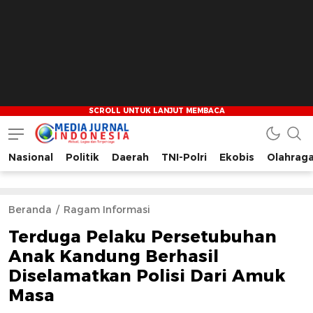
Nasional
Politik
Daerah
TNI-Polri
Ekobis
Olahrag
Media Jurnal Indonesia
Bersama Membangun Indonesia
Beranda
Ragam Informasi
Terduga Pelaku Persetubuhan
Anak Kandung Berhasil
Diselamatkan Polisi Dari Amuk
Masa