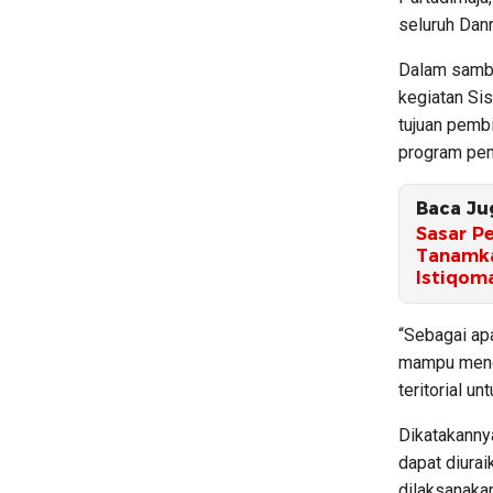
seluruh Danr
Dalam sambu
kegiatan Sis
tujuan pembi
program pem
Baca Ju
Sasar P
Tanamka
Istiqom
“Sebagai ap
mampu menga
teritorial u
Dikatakanny
dapat diurai
dilaksanakan