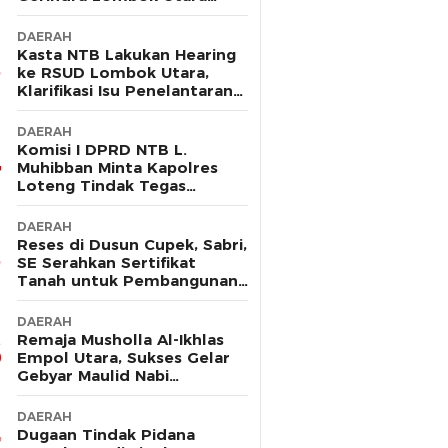
Sebut Tak Ada Pelanggaran
DAERAH
Kasta NTB Lakukan Hearing
ke RSUD Lombok Utara,
Klarifikasi Isu Penelantaran
Ibu Hamil
DAERAH
Komisi I DPRD NTB L.
Muhibban Minta Kapolres
Loteng Tindak Tegas
Premanisme DC PT. LNI
DAERAH
Reses di Dusun Cupek, Sabri,
SE Serahkan Sertifikat
Tanah untuk Pembangunan
Musholla
DAERAH
Remaja Musholla Al-Ikhlas
Empol Utara, Sukses Gelar
Gebyar Maulid Nabi
Muhammad Saw
DAERAH
Dugaan Tindak Pidana