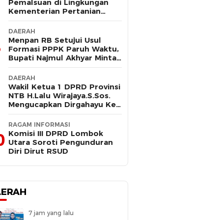
Pemalsuan di Lingkungan
Kementerian Pertanian
Kembali Mencuat, Saksi
Kunci Mangkir Panggilan
DAERAH
Polisi
Menpan RB Setujui Usul
Formasi PPPK Paruh Waktu,
Bupati Najmul Akhyar Minta
Non ASN Segera Lengkapi
Dokumen
DAERAH
Wakil Ketua 1 DPRD Provinsi
NTB H.Lalu Wirajaya.S.Sos.
Mengucapkan Dirgahayu Ke-
80 Lombok Tengah
Masmirah
RAGAM INFORMASI
Komisi III DPRD Lombok
0
Utara Soroti Pengunduran
Diri Dirut RSUD
AERAH
7 jam yang lalu