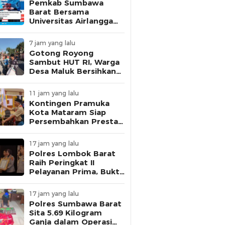
Pemkab Sumbawa
Barat Bersama
Universitas Airlangga
Hadirkan Seminar
Edukasi Kesehatan
7 jam yang lalu
Seribu Hari Pertama
Gotong Royong
Kehidupan
Sambut HUT RI, Warga
Desa Maluk Bersihkan
Lingkungan Berbasis
Posyandu
11 jam yang lalu
Kontingen Pramuka
Kota Mataram Siap
Persembahkan Prestasi
di Jambore Nasional XII
Cibubur
17 jam yang lalu
Polres Lombok Barat
Raih Peringkat II
Pelayanan Prima, Bukti
Komitmen Layani
Masyarakat
17 jam yang lalu
Polres Sumbawa Barat
Sita 5.69 Kilogram
Ganja dalam Operasi