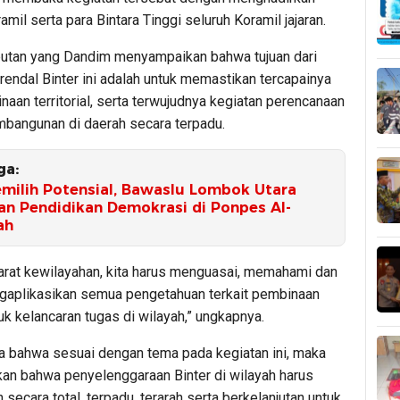
amil serta para Bintara Tinggi seluruh Koramil jajaran.
tan yang Dandim menyampaikan bahwa tujuan dari
rendal Binter ini adalah untuk memastikan tercapainya
naan territorial, serta terwujudnya kegiatan perencanaan
bangunan di daerah secara terpadu.
ga:
emilih Potensial, Bawaslu Lombok Utara
n Pendidikan Demokrasi di Ponpes Al-
ah
arat kewilayahan, kita harus menguasai, memahami dan
plikasikan semua pengetahuan terkait pembinaan
ntuk kelancaran tugas di wilayah,” ungkapnya.
a bahwa sesuai dengan tema pada kegiatan ini, maka
kan bahwa penyelenggaraan Binter di wilayah harus
 secara total, terpadu, terarah serta berkelanjutan untuk