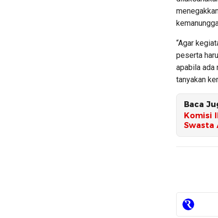
menegakkan 
kemanunggal
“Agar kegia
peserta har
apabila ada 
tanyakan ke
Baca Ju
Komisi 
Swasta 