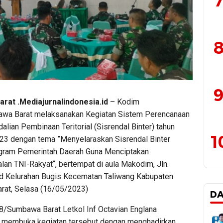
7
8
9
rat .Mediajurnalindonesia.id
– Kodim
wa Barat melaksanakan Kegiatan Sistem Perencanaan
lian Pembinaan Teritorial (Sisrendal Binter) tahun
1
23 dengan tema ”Menyelaraskan Sisrendal Binter
gram Pemerintah Daerah Guna Menciptakan
an TNI-Rakyat“, bertempat di aula Makodim, Jln.
d Kelurahan Bugis Kecematan Taliwang Kabupaten
at, Selasa (16/05/2023)
D
/Sumbawa Barat Letkol Inf Octavian Englana
, membuka kegiatan tersebut dengan menghadirkan