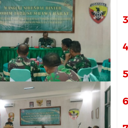
3
4
5
6