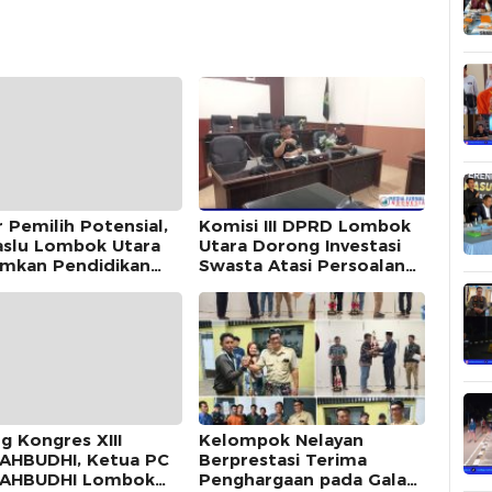
r Pemilih Potensial,
Komisi III DPRD Lombok
slu Lombok Utara
Utara Dorong Investasi
mkan Pendidikan
Swasta Atasi Persoalan
krasi di Ponpes Al-
Sampah di Kawasan Gili
qomah
g Kongres XIII
Kelompok Nelayan
AHBUDHI, Ketua PC
Berprestasi Terima
MAHBUDHI Lombok
Penghargaan pada Gala