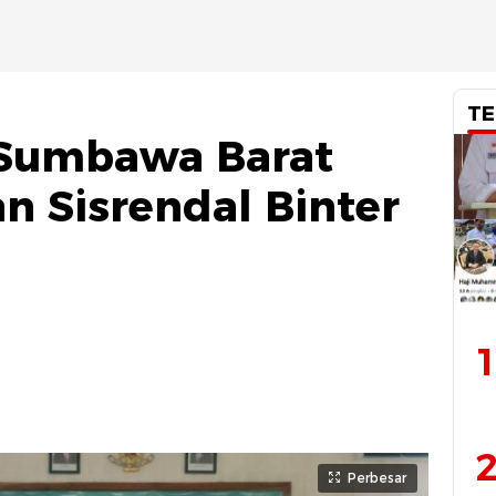
TE
Sumbawa Barat
n Sisrendal Binter
1
2
Perbesar