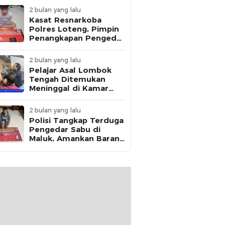
2 bulan yang lalu
Kasat Resnarkoba
Polres Loteng, Pimpin
Penangkapan Pengedar
Ganja Asal Kota
Mataram di Praya
2 bulan yang lalu
Pelajar Asal Lombok
Tengah Ditemukan
Meninggal di Kamar
Kos, Polisi Dalami Jejak
Komunikasi Terakhir
2 bulan yang lalu
Korban
Polisi Tangkap Terduga
Pengedar Sabu di
Maluk, Amankan Barang
Bukti 12,95 Gram