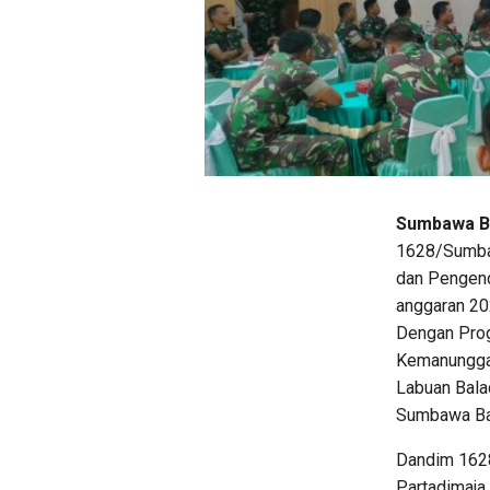
Sumbawa Ba
1628/Sumba
dan Pengenda
anggaran 20
Dengan Pro
Kemanunggal
Labuan Bala
Sumbawa Bar
Dandim 1628
Partadimaja