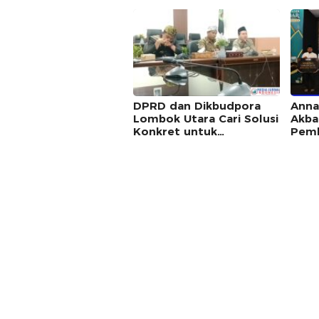
Dorong Masuk Kalender
Utar
Wisata dan Festival
dan 
Bahari NTB
Pers
DPRD dan Dikbudpora
Anna
Lombok Utara Cari Solusi
Akba
Konkret untuk
Pemb
Tuntaskan Kasus
Dukun
Tabungan Siswa SDN 1
Mana
Sigar Penjalin