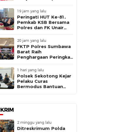
Antik Rinjani 2026,
Seorang Pria Ditangkap
19 jam yang lalu
Peringati HUT Ke-81,
Pemkab KSB Bersama
Polres dan FK Unair
Gelar Seminar
Kesehatan “1000 Hari
20 jam yang lalu
Pertama Kehidupan”
FKTP Polres Sumbawa
Barat Raih
Penghargaan Peringkat
III dari Kapolda NTB
Saat Rakernis
1 hari yang lalu
Biddokkes 2026
Polsek Sekotong Kejar
Pelaku Curas
Bermodus Bantuan
Sembako, Fakta Isu
Penculikan Terungkap
KRIM
2 minggu yang lalu
Ditreskrimum Polda