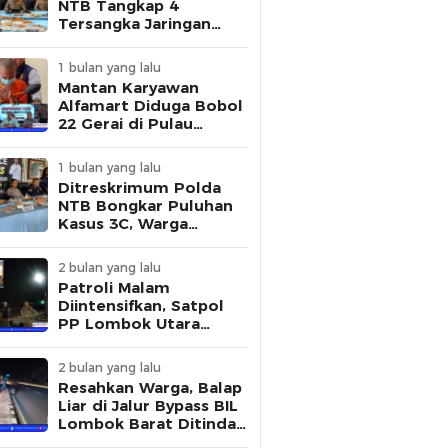
NTB Tangkap 4
Tersangka Jaringan
Pembuat STNK Palsu
1 bulan yang lalu
Mantan Karyawan
Alfamart Diduga Bobol
22 Gerai di Pulau
Lombok, Polisi Ungkap
Modus Pelaku
1 bulan yang lalu
Ditreskrimum Polda
NTB Bongkar Puluhan
Kasus 3C, Warga
Diminta Tingkatkan
Kewaspadaan
2 bulan yang lalu
Patroli Malam
Diintensifkan, Satpol
PP Lombok Utara
Tertibkan Aktivitas
Remaja di Kawasan
2 bulan yang lalu
Kantor Bupati
Resahkan Warga, Balap
Liar di Jalur Bypass BIL
Lombok Barat Ditindak
Polisi