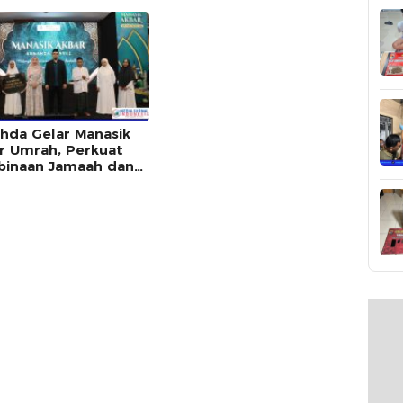
a Ajak Seluruh Kader
Dinner HUT ke-18
Alumni Hadir Merajut
Lombok Utara
atuan
hda Gelar Manasik
r Umrah, Perkuat
inaan Jamaah dan
g Digitalisasi
sik Haji di NTB