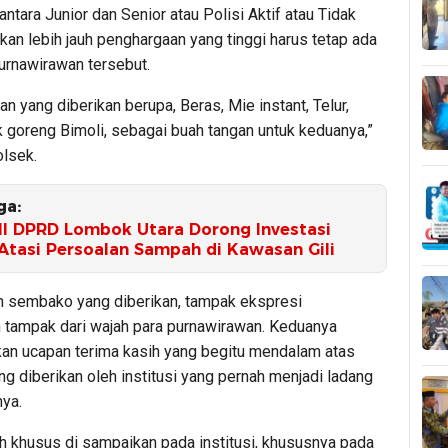
 antara Junior dan Senior atau Polisi Aktif atau Tidak
nkan lebih jauh penghargaan yang tinggi harus tetap ada
urnawirawan tersebut.
an yang diberikan berupa, Beras, Mie instant, Telur,
k goreng Bimoli, sebagai buah tangan untuk keduanya,”
lsek.
ga:
III DPRD Lombok Utara Dorong Investasi
Atasi Persoalan Sampah di Kawasan Gili
n sembako yang diberikan, tampak ekspresi
 tampak dari wajah para purnawirawan. Keduanya
n ucapan terima kasih yang begitu mendalam atas
ng diberikan oleh institusi yang pernah menjadi ladang
ya.
ih khusus di sampaikan pada institusi, khususnya pada