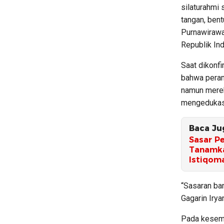
silaturahmi
tangan, ben
Purnawirawa
Republik In
Saat dikonf
bahwa peran
namun merek
mengedukasi
Baca Ju
Sasar P
Tanamka
Istiqom
“Sasaran ban
Gagarin Irya
Pada kesempa