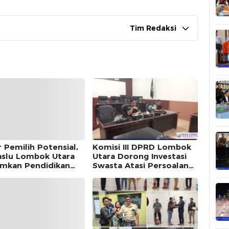
Tim Redaksi
r Pemilih Potensial,
Komisi III DPRD Lombok
slu Lombok Utara
Utara Dorong Investasi
mkan Pendidikan
Swasta Atasi Persoalan
krasi di Ponpes Al-
Sampah di Kawasan Gili
qomah