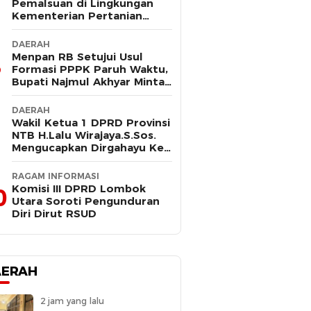
Pemalsuan di Lingkungan
Kementerian Pertanian
Kembali Mencuat, Saksi
Kunci Mangkir Panggilan
DAERAH
Polisi
Menpan RB Setujui Usul
Formasi PPPK Paruh Waktu,
Bupati Najmul Akhyar Minta
Non ASN Segera Lengkapi
Dokumen
DAERAH
Wakil Ketua 1 DPRD Provinsi
NTB H.Lalu Wirajaya.S.Sos.
Mengucapkan Dirgahayu Ke-
80 Lombok Tengah
Masmirah
RAGAM INFORMASI
Komisi III DPRD Lombok
0
Utara Soroti Pengunduran
Diri Dirut RSUD
AERAH
2 jam yang lalu