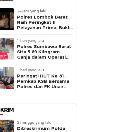
di Jambore Nasional XII
Cibubur
24 jam yang lalu
Polres Lombok Barat
Raih Peringkat II
Pelayanan Prima, Bukti
Komitmen Layani
Masyarakat
1 hari yang lalu
Polres Sumbawa Barat
Sita 5.69 Kilogram
Ganja dalam Operasi
Antik Rinjani 2026,
Seorang Pria Ditangkap
1 hari yang lalu
Peringati HUT Ke-81,
Pemkab KSB Bersama
Polres dan FK Unair
Gelar Seminar
Kesehatan “1000 Hari
Pertama Kehidupan”
KRIM
2 minggu yang lalu
Ditreskrimum Polda