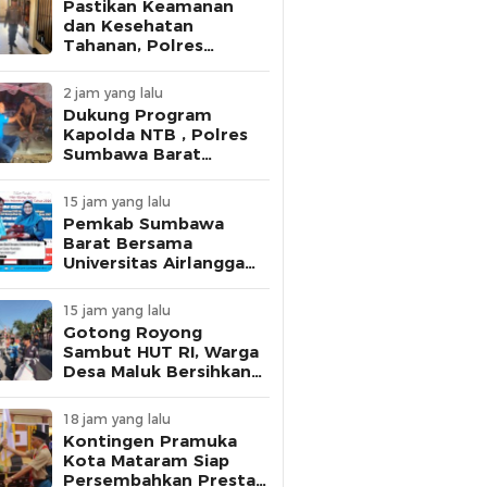
Pastikan Keamanan
dan Kesehatan
Tahanan, Polres
Sumbawa Barat
Intensifkan
2 jam yang lalu
Pengecekan Rutan
Dukung Program
Secara Berkala
Kapolda NTB , Polres
Sumbawa Barat
Optimalkan Polmas
dan Pendekatan
15 jam yang lalu
Humanis di Masyarakat
Pemkab Sumbawa
Barat Bersama
Universitas Airlangga
Hadirkan Seminar
Edukasi Kesehatan
15 jam yang lalu
Seribu Hari Pertama
Gotong Royong
Kehidupan
Sambut HUT RI, Warga
Desa Maluk Bersihkan
Lingkungan Berbasis
Posyandu
18 jam yang lalu
Kontingen Pramuka
Kota Mataram Siap
Persembahkan Prestasi