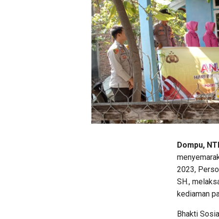
Dompu, NTB
menyemarakk
2023, Perso
SH., melaks
kediaman pa
Bhakti Sosia