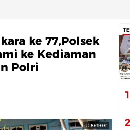
TE
kara ke 77,Polsek
ahmi ke Kediaman
n Polri
1
2
Perbesar