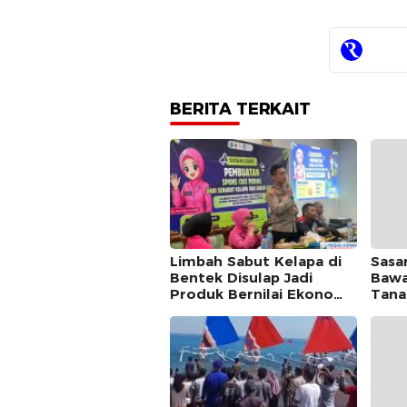
BERITA TERKAIT
Limbah Sabut Kelapa di
Sasa
Bentek Disulap Jadi
Bawa
Produk Bernilai Ekonomi,
Tana
Mahasiswa KKN Gandeng
Demo
Warga Kembangkan
Isti
UMKM