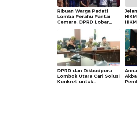
Ribuan Warga Padati
Jelan
Lomba Perahu Pantai
HIKM
Cemare, DPRD Lobar
HIK
Dorong Masuk Kalender
Utar
Wisata dan Festival
dan 
Bahari NTB
Pers
DPRD dan Dikbudpora
Anna
Lombok Utara Cari Solusi
Akba
Konkret untuk
Pemb
Tuntaskan Kasus
Dukun
Tabungan Siswa SDN 1
Mana
Sigar Penjalin