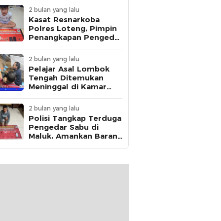
2 bulan yang lalu
Kasat Resnarkoba
Polres Loteng, Pimpin
Penangkapan Pengedar
Ganja Asal Kota
Mataram di Praya
2 bulan yang lalu
Pelajar Asal Lombok
Tengah Ditemukan
Meninggal di Kamar
Kos, Polisi Dalami Jejak
Komunikasi Terakhir
2 bulan yang lalu
Korban
Polisi Tangkap Terduga
Pengedar Sabu di
Maluk, Amankan Barang
Bukti 12,95 Gram