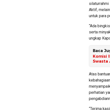
silaturrahmi
Aktif, melai
untuk para p
“Ada bingkis
serta minya
ungkap Kapo
Baca Ju
Komisi 
Swasta 
Atas bantua
kebahagiaan
menyampaika
perhatian ya
pengabdiann
“Terima kas