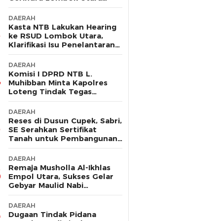
Sebut Tak Ada Pelanggaran
DAERAH
Kasta NTB Lakukan Hearing
ke RSUD Lombok Utara,
Klarifikasi Isu Penelantaran
Ibu Hamil
DAERAH
Komisi I DPRD NTB L.
Muhibban Minta Kapolres
Loteng Tindak Tegas
Premanisme DC PT. LNI
DAERAH
Reses di Dusun Cupek, Sabri,
SE Serahkan Sertifikat
Tanah untuk Pembangunan
Musholla
DAERAH
Remaja Musholla Al-Ikhlas
Empol Utara, Sukses Gelar
Gebyar Maulid Nabi
Muhammad Saw
DAERAH
Dugaan Tindak Pidana