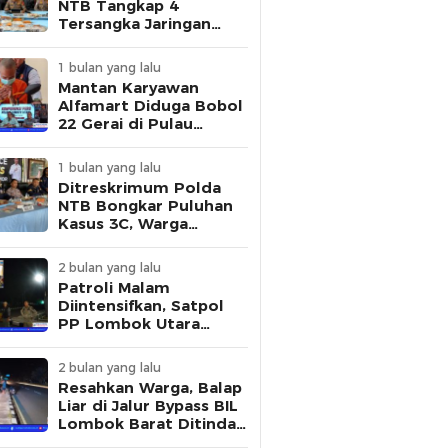
NTB Tangkap 4
Tersangka Jaringan
Pembuat STNK Palsu
1 bulan yang lalu
Mantan Karyawan
Alfamart Diduga Bobol
22 Gerai di Pulau
Lombok, Polisi Ungkap
Modus Pelaku
1 bulan yang lalu
Ditreskrimum Polda
NTB Bongkar Puluhan
Kasus 3C, Warga
Diminta Tingkatkan
Kewaspadaan
2 bulan yang lalu
Patroli Malam
Diintensifkan, Satpol
PP Lombok Utara
Tertibkan Aktivitas
Remaja di Kawasan
2 bulan yang lalu
Kantor Bupati
Resahkan Warga, Balap
Liar di Jalur Bypass BIL
Lombok Barat Ditindak
Polisi