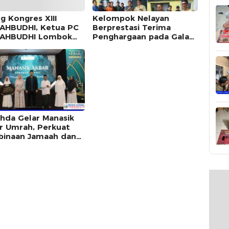
g Kongres XIII
Kelompok Nelayan
AHBUDHI, Ketua PC
Berprestasi Terima
MAHBUDHI Lombok
Penghargaan pada Gala
a Ajak Seluruh Kader
Dinner HUT ke-18
Alumni Hadir Merajut
Lombok Utara
atuan
hda Gelar Manasik
r Umrah, Perkuat
inaan Jamaah dan
g Digitalisasi
sik Haji di NTB