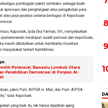
7
 sekaligus pembagian paket sembako sebagai buah
tuk apresiasi dan penghargaan atas pengabdian para
n atas jasa-jasanya selama bertugas di Kepolisian
8
donesia.
irmasi, Kapolsek, Ipda Eka Farman, SH., menyebutkan
 purnawirawan meskipun sudah pensiun dari kepolisian,
9
a masih dibutuhkan untuk membantu misalnya
 masyarakat terkait Kamtibmas.
ga:
1
emilih Potensial, Bawaslu Lombok Utara
n Pendidikan Demokrasi di Ponpes Al-
ah
tuan, yakni Purn. AIPDA m. Mali, dan Purn. AIPDA
D
nto,” tutur Kapolsek.
tan yang baik itu, tak hanya dijadikan ajang