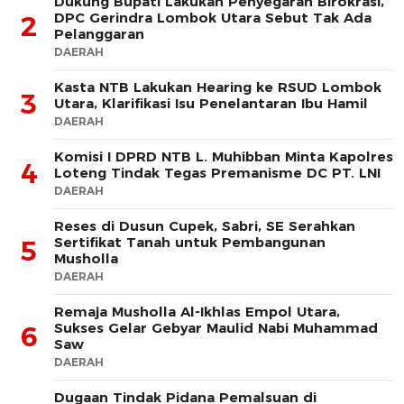
Dukung Bupati Lakukan Penyegaran Birokrasi,
DPC Gerindra Lombok Utara Sebut Tak Ada
2
Pelanggaran
DAERAH
Kasta NTB Lakukan Hearing ke RSUD Lombok
3
Utara, Klarifikasi Isu Penelantaran Ibu Hamil
DAERAH
Komisi I DPRD NTB L. Muhibban Minta Kapolres
4
Loteng Tindak Tegas Premanisme DC PT. LNI
DAERAH
Reses di Dusun Cupek, Sabri, SE Serahkan
Sertifikat Tanah untuk Pembangunan
5
Musholla
DAERAH
Remaja Musholla Al-Ikhlas Empol Utara,
Sukses Gelar Gebyar Maulid Nabi Muhammad
6
Saw
DAERAH
Dugaan Tindak Pidana Pemalsuan di