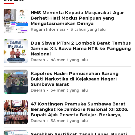
HMS Meminta Kepada Masyarakat Agar
Berhati-Hati Modus Penipuan yang
Mengatasnamakan Dirinya
Ragam Informasi
3 tahun yang lalu
Dua Siswa MTsN 2 Lombok Barat Tembus
Jamnas XII, Bawa Nama NTB ke Panggung
Nasional
Daerah
48 menit yang lalu
Kapolres Hadiri Pemusnahan Barang
Bukti Narkotika di Kejaksaan Negeri
Sumbawa Barat
Daerah
54 menit yang lalu
47 Kontingen Pramuka Sumbawa Barat
Berangkat ke Jambore Nasional XII 2026,
Bupati Ajak Peserta Belajar, Berkarya,
dan Harumkan Nama Daerah
Daerah
58 menit yang lalu
Serahkan Sertifikat Tanah Lapas, Bupati