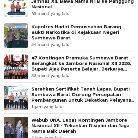
Jamnas XII, Bawa Nama NTB ke Panggung
Nasional
48 menit yang lalu
Kapolres Hadiri Pemusnahan Barang
Bukti Narkotika di Kejaksaan Negeri
Sumbawa Barat
54 menit yang lalu
47 Kontingen Pramuka Sumbawa Barat
Berangkat ke Jambore Nasional XII 2026,
Bupati Ajak Peserta Belajar, Berkarya,
dan Harumkan Nama Daerah
58 menit yang lalu
Serahkan Sertifikat Tanah Lapas, Bupati
Sumbawa Barat Dorong Percepatan
Pembangunan untuk Dekatkan Pelayanan
Pemasyarakatan
1 jam yang lalu
Wabub UNA, Lepas Kontingen Jambore
Nasional XII : Tekankan Disiplin dan Jaga
Nama Baik Daerah
2 jam yang lalu