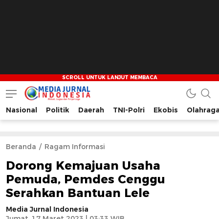
Nasional
Politik
Daerah
TNI-Polri
Ekobis
Olahrag
Media Jurnal Indonesia
Bersama Membangun Indonesia
Beranda
Ragam Informasi
Dorong Kemajuan Usaha
Pemuda, Pemdes Cenggu
Serahkan Bantuan Lele
Media Jurnal Indonesia
Jumat, 17 Maret 2023 | 03:33 WIB