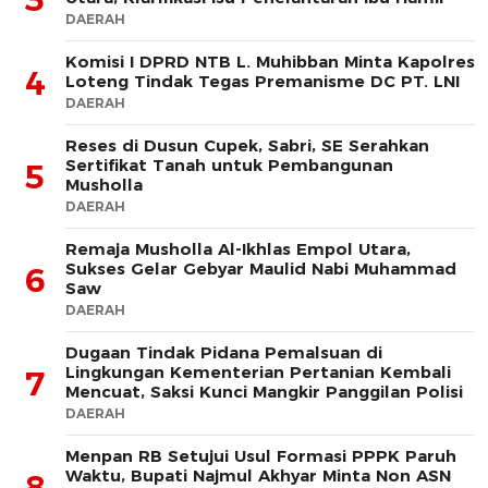
DAERAH
Komisi I DPRD NTB L. Muhibban Minta Kapolres
4
Loteng Tindak Tegas Premanisme DC PT. LNI
DAERAH
Reses di Dusun Cupek, Sabri, SE Serahkan
Sertifikat Tanah untuk Pembangunan
5
Musholla
DAERAH
Remaja Musholla Al-Ikhlas Empol Utara,
Sukses Gelar Gebyar Maulid Nabi Muhammad
6
Saw
DAERAH
Dugaan Tindak Pidana Pemalsuan di
Lingkungan Kementerian Pertanian Kembali
7
Mencuat, Saksi Kunci Mangkir Panggilan Polisi
DAERAH
Menpan RB Setujui Usul Formasi PPPK Paruh
Waktu, Bupati Najmul Akhyar Minta Non ASN
8