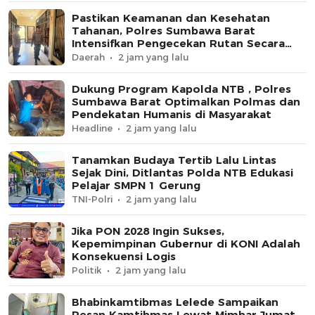
Pastikan Keamanan dan Kesehatan
Tahanan, Polres Sumbawa Barat
Intensifkan Pengecekan Rutan Secara
Berkala
Daerah
2 jam yang lalu
Dukung Program Kapolda NTB , Polres
Sumbawa Barat Optimalkan Polmas dan
Pendekatan Humanis di Masyarakat
Headline
2 jam yang lalu
Tanamkan Budaya Tertib Lalu Lintas
Sejak Dini, Ditlantas Polda NTB Edukasi
Pelajar SMPN 1 Gerung
TNI-Polri
2 jam yang lalu
Jika PON 2028 Ingin Sukses,
Kepemimpinan Gubernur di KONI Adalah
Konsekuensi Logis
Politik
2 jam yang lalu
Bhabinkamtibmas Lelede Sampaikan
Pesan Kamtibmas Lewat Mimbar Jumat,