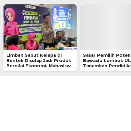
Limbah Sabut Kelapa di
Sasar Pemilih Potens
Bentek Disulap Jadi Produk
Bawaslu Lombok Ut
Bernilai Ekonomi, Mahasiswa
Tanamkan Pendidik
KKN Gandeng Warga
Demokrasi di Ponpes
Kembangkan UMKM
Istiqomah