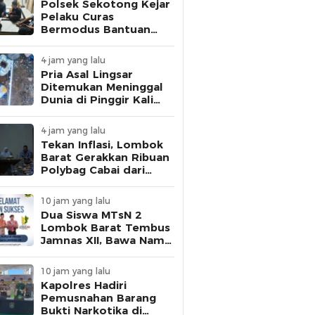
Polsek Sekotong Kejar
Pelaku Curas
Bermodus Bantuan
Sembako, Fakta Isu
Penculikan Terungkap
4 jam yang lalu
Pria Asal Lingsar
Ditemukan Meninggal
Dunia di Pinggir Kali
Lembar Saat Mencari
Belut
4 jam yang lalu
Tekan Inflasi, Lombok
Barat Gerakkan Ribuan
Polybag Cabai dari
Sekolah hingga
Masyarakat
10 jam yang lalu
Dua Siswa MTsN 2
Lombok Barat Tembus
Jamnas XII, Bawa Nama
NTB ke Panggung
Nasional
10 jam yang lalu
Kapolres Hadiri
Pemusnahan Barang
Bukti Narkotika di