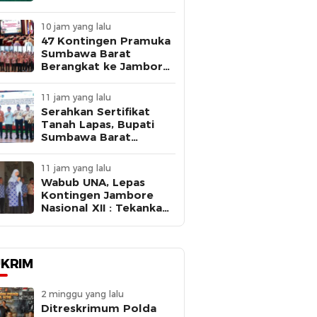
Kejaksaan Negeri
Sumbawa Barat
10 jam yang lalu
47 Kontingen Pramuka
Sumbawa Barat
Berangkat ke Jambore
Nasional XII 2026,
Bupati Ajak Peserta
11 jam yang lalu
Belajar, Berkarya, dan
Serahkan Sertifikat
Harumkan Nama
Tanah Lapas, Bupati
Daerah
Sumbawa Barat
Dorong Percepatan
Pembangunan untuk
11 jam yang lalu
Dekatkan Pelayanan
Wabub UNA, Lepas
Pemasyarakatan
Kontingen Jambore
Nasional XII : Tekankan
Disiplin dan Jaga Nama
Baik Daerah
KRIM
2 minggu yang lalu
Ditreskrimum Polda