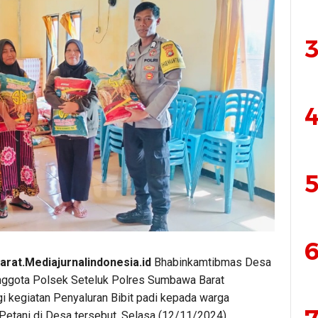
3
4
5
6
rat.Mediajurnalindonesia.id
Bhabinkamtibmas Desa
anggota Polsek Seteluk Polres Sumbawa Barat
 kegiatan Penyaluran Bibit padi kepada warga
Petani di Desa tersebut, Selasa (12/11/2024).