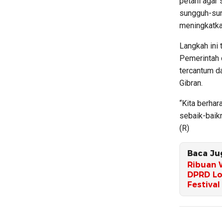
petani agar
sungguh-sun
meningkatkan
Langkah ini 
Pemerintah
tercantum d
Gibran.
“Kita berhar
sebaik-baik
(R)
Baca Ju
Ribuan 
DPRD Lo
Festival