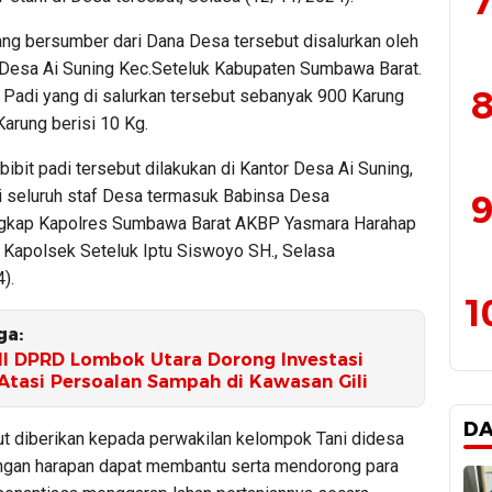
7
yang bersumber dari Dana Desa tersebut disalurkan oleh
Desa Ai Suning Kec.Seteluk Kabupaten Sumbawa Barat.
8
t Padi yang di salurkan tersebut sebanyak 900 Karung
arung berisi 10 Kg.
bibit padi tersebut dilakukan di Kantor Desa Ai Suning,
ri seluruh staf Desa termasuk Babinsa Desa
9
ngkap Kapolres Sumbawa Barat AKBP Yasmara Harahap
i Kapolsek Seteluk Iptu Siswoyo SH., Selasa
).
1
ga:
III DPRD Lombok Utara Dorong Investasi
Atasi Persoalan Sampah di Kawasan Gili
D
but diberikan kepada perwakilan kelompok Tani didesa
ngan harapan dapat membantu serta mendorong para