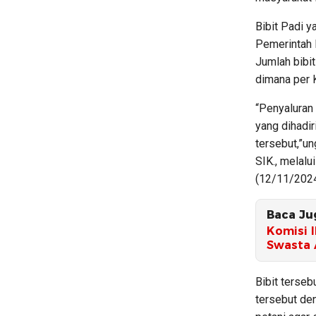
Bibit Padi 
Pemerintah 
Jumlah bibi
dimana per K
“Penyaluran 
yang dihadi
tersebut,”u
SIK., melalu
(12/11/2024
Baca Ju
Komisi 
Swasta 
Bibit terse
tersebut de