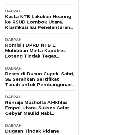
Sebut Tak Ada Pelanggaran
DAERAH
Kasta NTB Lakukan Hearing
ke RSUD Lombok Utara,
Klarifikasi Isu Penelantaran
Ibu Hamil
DAERAH
Komisi I DPRD NTB L.
Muhibban Minta Kapolres
Loteng Tindak Tegas
Premanisme DC PT. LNI
DAERAH
Reses di Dusun Cupek, Sabri,
SE Serahkan Sertifikat
Tanah untuk Pembangunan
Musholla
DAERAH
Remaja Musholla Al-Ikhlas
Empol Utara, Sukses Gelar
Gebyar Maulid Nabi
Muhammad Saw
DAERAH
Dugaan Tindak Pidana