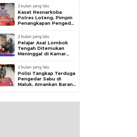
2 bulan yang lalu
Kasat Resnarkoba
Polres Loteng, Pimpin
Penangkapan Pengedar
Ganja Asal Kota
Mataram di Praya
2 bulan yang lalu
Pelajar Asal Lombok
Tengah Ditemukan
Meninggal di Kamar
Kos, Polisi Dalami Jejak
Komunikasi Terakhir
2 bulan yang lalu
Korban
Polisi Tangkap Terduga
Pengedar Sabu di
Maluk, Amankan Barang
Bukti 12,95 Gram