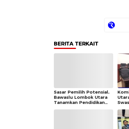
BERITA TERKAIT
Sasar Pemilih Potensial,
Komi
Bawaslu Lombok Utara
Utar
Tanamkan Pendidikan
Swas
Demokrasi di Ponpes Al-
Samp
Istiqomah