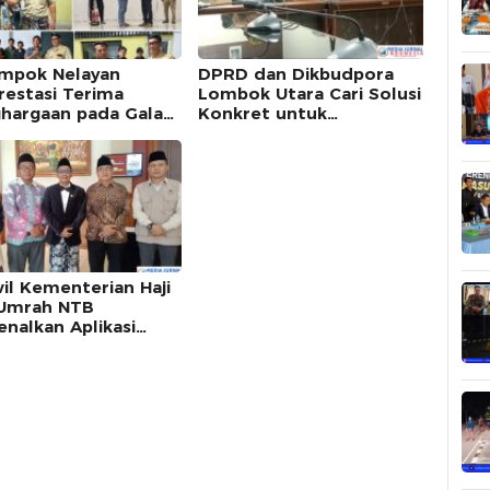
mpok Nelayan
DPRD dan Dikbudpora
restasi Terima
Lombok Utara Cari Solusi
hargaan pada Gala
Konkret untuk
er HUT ke-18
Tuntaskan Kasus
ok Utara
Tabungan Siswa SDN 1
Sigar Penjalin
il Kementerian Haji
Umrah NTB
enalkan Aplikasi
asik Haji Sasambo”
 Manasik Akbar
el Annahda Berkah
sama