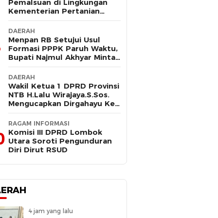
Pemalsuan di Lingkungan
Kementerian Pertanian
Kembali Mencuat, Saksi
Kunci Mangkir Panggilan
DAERAH
Polisi
Menpan RB Setujui Usul
Formasi PPPK Paruh Waktu,
Bupati Najmul Akhyar Minta
Non ASN Segera Lengkapi
Dokumen
DAERAH
Wakil Ketua 1 DPRD Provinsi
NTB H.Lalu Wirajaya.S.Sos.
Mengucapkan Dirgahayu Ke-
80 Lombok Tengah
Masmirah
RAGAM INFORMASI
Komisi III DPRD Lombok
0
Utara Soroti Pengunduran
Diri Dirut RSUD
AERAH
4 jam yang lalu