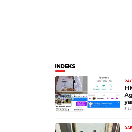
INDEKS
RAG
HM
Ag
ya
3 ta
DA