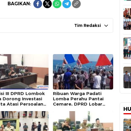
BAGIKAN:
Tim Redaksi
si III DPRD Lombok
Ribuan Warga Padati
a Dorong Investasi
Lomba Perahu Pantai
ta Atasi Persoalan
Cemare, DPRD Lobar
HU
ah di Kawasan Gili
Dorong Masuk Kalender
Wisata dan Festival
Bahari NTB