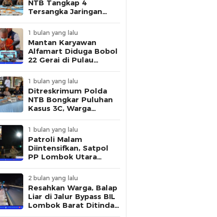
NTB Tangkap 4
Tersangka Jaringan
Pembuat STNK Palsu
1 bulan yang lalu
Mantan Karyawan
Alfamart Diduga Bobol
22 Gerai di Pulau
Lombok, Polisi Ungkap
Modus Pelaku
1 bulan yang lalu
Ditreskrimum Polda
NTB Bongkar Puluhan
Kasus 3C, Warga
Diminta Tingkatkan
Kewaspadaan
1 bulan yang lalu
Patroli Malam
Diintensifkan, Satpol
PP Lombok Utara
Tertibkan Aktivitas
Remaja di Kawasan
2 bulan yang lalu
Kantor Bupati
Resahkan Warga, Balap
Liar di Jalur Bypass BIL
Lombok Barat Ditindak
Polisi