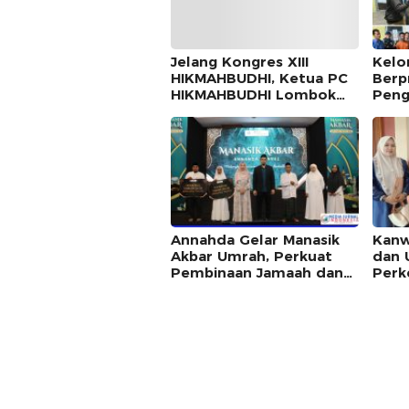
Jelang Kongres XIII
Kelo
HIKMAHBUDHI, Ketua PC
Berp
HIKMAHBUDHI Lombok
Peng
Utara Ajak Seluruh Kader
Dinn
dan Alumni Hadir Merajut
Lomb
Persatuan
Annahda Gelar Manasik
Kanw
Akbar Umrah, Perkuat
dan 
Pembinaan Jamaah dan
Perk
Dukung Digitalisasi
“Man
Manasik Haji di NTB
pada
Trav
Ber