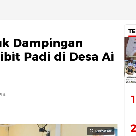
TE
luk Dampingan
bit Padi di Desa Ai
WIB
1
2
Perbesar