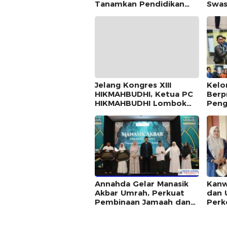
Tanamkan Pendidikan
Swas
Demokrasi di Ponpes Al-
Samp
Istiqomah
Jelang Kongres XIII
Kelo
HIKMAHBUDHI, Ketua PC
Berp
HIKMAHBUDHI Lombok
Peng
Utara Ajak Seluruh Kader
Dinn
dan Alumni Hadir Merajut
Lomb
Persatuan
Annahda Gelar Manasik
Kanw
Akbar Umrah, Perkuat
dan 
Pembinaan Jamaah dan
Perk
Dukung Digitalisasi
“Man
Manasik Haji di NTB
pada