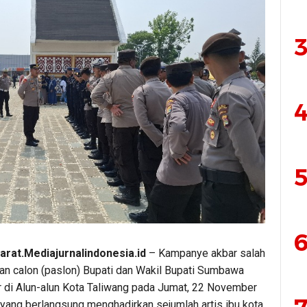
3
4
5
6
rat.Mediajurnalindonesia.id
– Kampanye akbar salah
an calon (paslon) Bupati dan Wakil Bupati Sumbawa
ar di Alun-alun Kota Taliwang pada Jumat, 22 November
 yang berlangsung menghadirkan sejumlah artis ibu kota