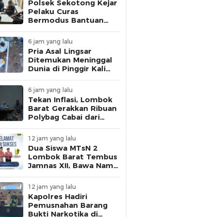
Polsek Sekotong Kejar
Pelaku Curas
Bermodus Bantuan
Sembako, Fakta Isu
Penculikan Terungkap
6 jam yang lalu
Pria Asal Lingsar
Ditemukan Meninggal
Dunia di Pinggir Kali
Lembar Saat Mencari
Belut
6 jam yang lalu
Tekan Inflasi, Lombok
Barat Gerakkan Ribuan
Polybag Cabai dari
Sekolah hingga
Masyarakat
12 jam yang lalu
Dua Siswa MTsN 2
Lombok Barat Tembus
Jamnas XII, Bawa Nama
NTB ke Panggung
Nasional
12 jam yang lalu
Kapolres Hadiri
Pemusnahan Barang
Bukti Narkotika di