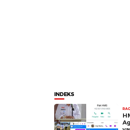
Trav
Ber
INDEKS
RAG
HM
Ag
ya