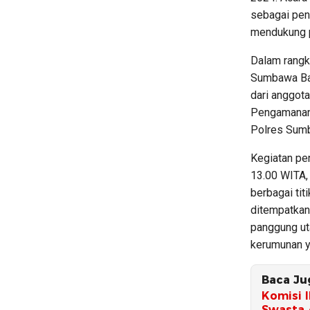
sebagai peng
mendukung p
Dalam rangk
Sumbawa Bar
dari anggot
Pengamanan 
Polres Sumb
Kegiatan pe
13.00 WITA,
berbagai tit
ditempatkan 
panggung ut
kerumunan y
Baca Ju
Komisi 
Swasta 