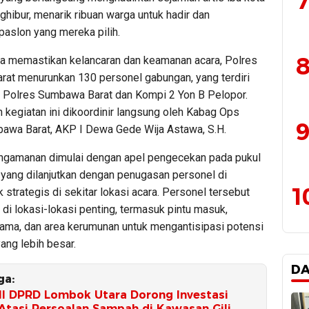
7
hibur, menarik ribuan warga untuk hadir dan
aslon yang mereka pilih.
8
a memastikan kelancaran dan keamanan acara, Polres
at menurunkan 130 personel gabungan, yang terdiri
a Polres Sumbawa Barat dan Kompi 2 Yon B Pelopor.
kegiatan ini dikoordinir langsung oleh Kabag Ops
9
awa Barat, AKP I Dewa Gede Wija Astawa, S.H.
ngamanan dimulai dengan apel pengecekan pada pukul
 yang dilanjutkan dengan penugasan personel di
1
ik strategis di sekitar lokasi acara. Personel tersebut
di lokasi-lokasi penting, termasuk pintu masuk,
ama, dan area kerumunan untuk mengantisipasi potensi
ang lebih besar.
D
ga:
III DPRD Lombok Utara Dorong Investasi
Atasi Persoalan Sampah di Kawasan Gili