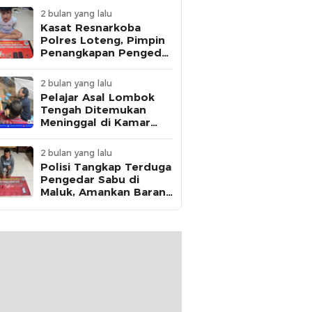
2 bulan yang lalu
Kasat Resnarkoba
Polres Loteng, Pimpin
Penangkapan Pengedar
Ganja Asal Kota
Mataram di Praya
2 bulan yang lalu
Pelajar Asal Lombok
Tengah Ditemukan
Meninggal di Kamar
Kos, Polisi Dalami Jejak
Komunikasi Terakhir
2 bulan yang lalu
Korban
Polisi Tangkap Terduga
Pengedar Sabu di
Maluk, Amankan Barang
Bukti 12,95 Gram