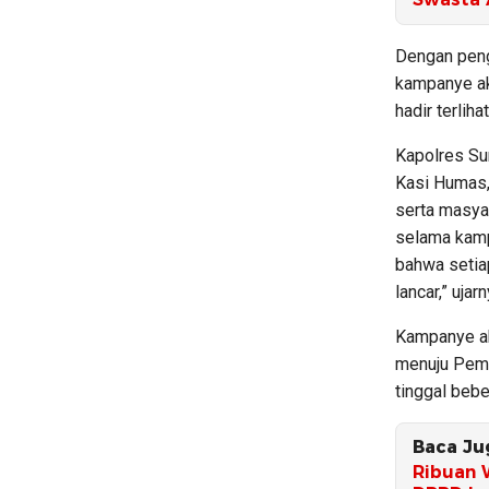
Dengan peng
kampanye ak
hadir terlih
Kapolres Su
Kasi Humas, 
serta masya
selama kamp
bahwa setia
lancar,” ujarn
Kampanye ak
menuju Pemi
tinggal bebe
Baca Ju
Ribuan 