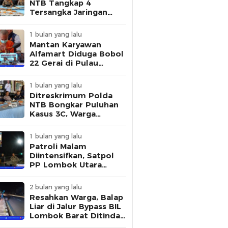
NTB Tangkap 4
Tersangka Jaringan
Pembuat STNK Palsu
1 bulan yang lalu
Mantan Karyawan
Alfamart Diduga Bobol
22 Gerai di Pulau
Lombok, Polisi Ungkap
Modus Pelaku
1 bulan yang lalu
Ditreskrimum Polda
NTB Bongkar Puluhan
Kasus 3C, Warga
Diminta Tingkatkan
Kewaspadaan
1 bulan yang lalu
Patroli Malam
Diintensifkan, Satpol
PP Lombok Utara
Tertibkan Aktivitas
Remaja di Kawasan
2 bulan yang lalu
Kantor Bupati
Resahkan Warga, Balap
Liar di Jalur Bypass BIL
Lombok Barat Ditindak
Polisi