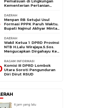
Pemalsuan di Lingkungan
Kementerian Pertanian
Kembali Mencuat, Saksi
Kunci Mangkir Panggilan
DAERAH
Polisi
Menpan RB Setujui Usul
Formasi PPPK Paruh Waktu,
Bupati Najmul Akhyar Minta
Non ASN Segera Lengkapi
Dokumen
DAERAH
Wakil Ketua 1 DPRD Provinsi
NTB H.Lalu Wirajaya.S.Sos.
Mengucapkan Dirgahayu Ke-
80 Lombok Tengah
Masmirah
RAGAM INFORMASI
Komisi III DPRD Lombok
0
Utara Soroti Pengunduran
Diri Dirut RSUD
AERAH
6 jam yang lalu