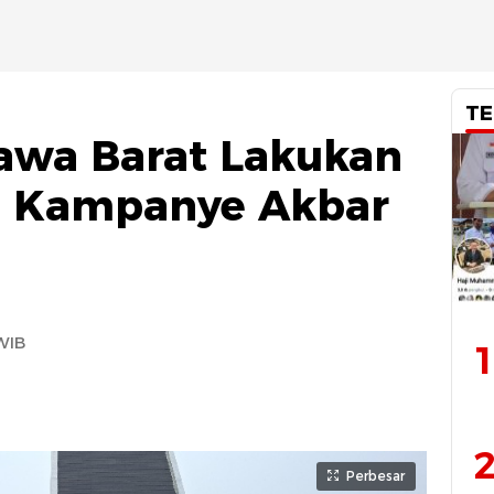
TE
awa Barat Lakukan
 Kampanye Akbar
WIB
1
2
Perbesar