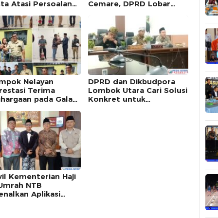
ta Atasi Persoalan
Cemare, DPRD Lobar
ah di Kawasan Gili
Dorong Masuk Kalender
Wisata dan Festival
Bahari NTB
mpok Nelayan
DPRD dan Dikbudpora
restasi Terima
Lombok Utara Cari Solusi
hargaan pada Gala
Konkret untuk
er HUT ke-18
Tuntaskan Kasus
ok Utara
Tabungan Siswa SDN 1
Sigar Penjalin
il Kementerian Haji
Umrah NTB
enalkan Aplikasi
asik Haji Sasambo”
 Manasik Akbar