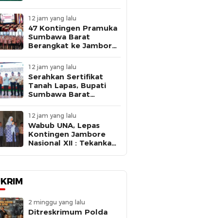
Kejaksaan Negeri
Sumbawa Barat
12 jam yang lalu
47 Kontingen Pramuka
Sumbawa Barat
Berangkat ke Jambore
Nasional XII 2026,
Bupati Ajak Peserta
12 jam yang lalu
Belajar, Berkarya, dan
Serahkan Sertifikat
Harumkan Nama
Tanah Lapas, Bupati
Daerah
Sumbawa Barat
Dorong Percepatan
Pembangunan untuk
12 jam yang lalu
Dekatkan Pelayanan
Wabub UNA, Lepas
Pemasyarakatan
Kontingen Jambore
Nasional XII : Tekankan
Disiplin dan Jaga Nama
Baik Daerah
KRIM
2 minggu yang lalu
Ditreskrimum Polda