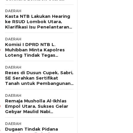
Sebut Tak Ada Pelanggaran
DAERAH
Kasta NTB Lakukan Hearing
ke RSUD Lombok Utara,
Klarifikasi Isu Penelantaran
Ibu Hamil
DAERAH
Komisi I DPRD NTB L.
Muhibban Minta Kapolres
Loteng Tindak Tegas
Premanisme DC PT. LNI
DAERAH
Reses di Dusun Cupek, Sabri,
SE Serahkan Sertifikat
Tanah untuk Pembangunan
Musholla
DAERAH
Remaja Musholla Al-Ikhlas
Empol Utara, Sukses Gelar
Gebyar Maulid Nabi
Muhammad Saw
DAERAH
Dugaan Tindak Pidana