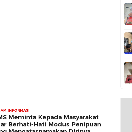
el Annahda Berkah
sama
AM INFORMASI
S Meminta Kepada Masyarakat
ar Berhati-Hati Modus Penipuan
ng Mengatasnamakan Dirinya