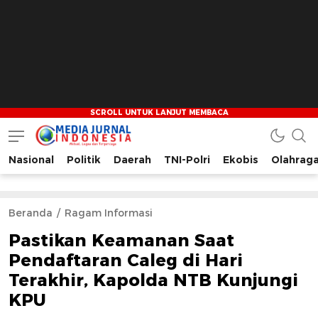
Nasional
Politik
Daerah
TNI-Polri
Ekobis
Olahrag
Media Jurnal Indonesia
Bersama Membangun Indonesia
Beranda
Ragam Informasi
Pastikan Keamanan Saat
Pendaftaran Caleg di Hari
Terakhir, Kapolda NTB Kunjungi
KPU