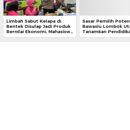
Limbah Sabut Kelapa di
Sasar Pemilih Potens
Bentek Disulap Jadi Produk
Bawaslu Lombok Ut
Bernilai Ekonomi, Mahasiswa
Tanamkan Pendidik
KKN Gandeng Warga
Demokrasi di Ponpes
Kembangkan UMKM
Istiqomah