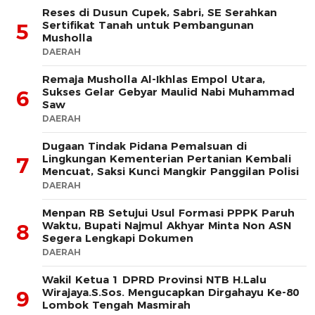
Reses di Dusun Cupek, Sabri, SE Serahkan
Sertifikat Tanah untuk Pembangunan
5
Musholla
DAERAH
Remaja Musholla Al-Ikhlas Empol Utara,
Sukses Gelar Gebyar Maulid Nabi Muhammad
6
Saw
DAERAH
Dugaan Tindak Pidana Pemalsuan di
Lingkungan Kementerian Pertanian Kembali
7
Mencuat, Saksi Kunci Mangkir Panggilan Polisi
DAERAH
Menpan RB Setujui Usul Formasi PPPK Paruh
Waktu, Bupati Najmul Akhyar Minta Non ASN
8
Segera Lengkapi Dokumen
DAERAH
Wakil Ketua 1 DPRD Provinsi NTB H.Lalu
Wirajaya.S.Sos. Mengucapkan Dirgahayu Ke-80
9
Lombok Tengah Masmirah