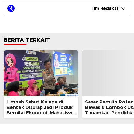
Tim Redaksi
BERITA TERKAIT
Limbah Sabut Kelapa di
Sasar Pemilih Potens
Bentek Disulap Jadi Produk
Bawaslu Lombok Ut
Bernilai Ekonomi, Mahasiswa
Tanamkan Pendidik
KKN Gandeng Warga
Demokrasi di Ponpes
Kembangkan UMKM
Istiqomah