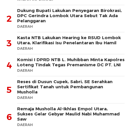
Dukung Bupati Lakukan Penyegaran Birokrasi,
DPC Gerindra Lombok Utara Sebut Tak Ada
2
Pelanggaran
DAERAH
Kasta NTB Lakukan Hearing ke RSUD Lombok
3
Utara, Klarifikasi Isu Penelantaran Ibu Hamil
DAERAH
Komisi I DPRD NTB L. Muhibban Minta Kapolres
4
Loteng Tindak Tegas Premanisme DC PT. LNI
DAERAH
Reses di Dusun Cupek, Sabri, SE Serahkan
Sertifikat Tanah untuk Pembangunan
5
Musholla
DAERAH
Remaja Musholla Al-Ikhlas Empol Utara,
Sukses Gelar Gebyar Maulid Nabi Muhammad
6
Saw
DAERAH