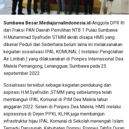
Sumbawa Besar.Mediajurnalindonesia.id-
Anggota DPR RI
dari Fraksi PAN Daerah Pemilihan NTB 1 Pulau Sumbawa
H.Muhammad Syafrudin ST.MM akrab disapa HMS yang
dikenal Peduli dan Sederhana belum lama ini melaksanakan
kegiatan sosialisasi IPAL KOMUNAL ( Instalasi Pengolahan
Air Limbah ) yang dilaksanakan di Ponpes Internasional Dea
Malela Pemangong, Lenangguar, Sumbawa pada 25
sepetember 2022.
Sosialisasi tersebut sebagai kegiatan pendukung dari
aspirasi H.M.Syafrudin ,ST.MM yang sebelumnya telah
membangun IPAL Komunal di PIM Dea Malela tahun
anggaran 2022. Selain di Ponpes Dea Malela, HMS melalui
aspirasinya di Dirjen PPKL KLHK juga membangun
infrastruktur hijau IPAL Komunal di Sekolah menengah Islam
Terpadu Darusunah, Kabubaten Dompu, Ponpes Tahfis Quran