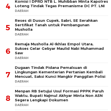
Komisi I DPRD NTB L. Muhibban Minta Kapolres
4
Loteng Tindak Tegas Premanisme DC PT. LNI
DAERAH
Reses di Dusun Cupek, Sabri, SE Serahkan
Sertifikat Tanah untuk Pembangunan
5
Musholla
DAERAH
Remaja Musholla Al-Ikhlas Empol Utara,
Sukses Gelar Gebyar Maulid Nabi Muhammad
6
Saw
DAERAH
Dugaan Tindak Pidana Pemalsuan di
Lingkungan Kementerian Pertanian Kembali
7
Mencuat, Saksi Kunci Mangkir Panggilan Polisi
DAERAH
Menpan RB Setujui Usul Formasi PPPK Paruh
Waktu, Bupati Najmul Akhyar Minta Non ASN
8
Segera Lengkapi Dokumen
DAERAH