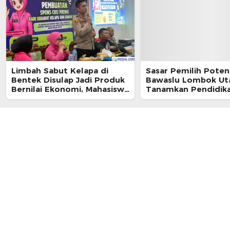
Limbah Sabut Kelapa di
Sasar Pemilih Potens
Bentek Disulap Jadi Produk
Bawaslu Lombok Ut
Bernilai Ekonomi, Mahasiswa
Tanamkan Pendidik
KKN Gandeng Warga
Demokrasi di Ponpes
Kembangkan UMKM
Istiqomah