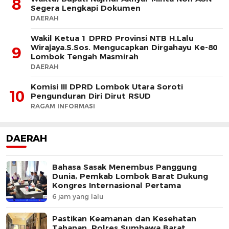
8
Segera Lengkapi Dokumen
DAERAH
Wakil Ketua 1 DPRD Provinsi NTB H.Lalu
Wirajaya.S.Sos. Mengucapkan Dirgahayu Ke-80
9
Lombok Tengah Masmirah
DAERAH
Komisi III DPRD Lombok Utara Soroti
10
Pengunduran Diri Dirut RSUD
RAGAM INFORMASI
DAERAH
Bahasa Sasak Menembus Panggung
Dunia, Pemkab Lombok Barat Dukung
Kongres Internasional Pertama
6 jam yang lalu
Pastikan Keamanan dan Kesehatan
Tahanan, Polres Sumbawa Barat