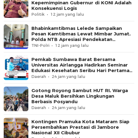
Kepemimpinan Gubernur di KONI Adalah
Konsekuensi Logis
Politik
12 jam yang lalu
Bhabinkamtibmas Lelede Sampaikan
Pesan Kamtibmas Lewat Mimbar Jumat,
Polda NTB Apresiasi Pendekatan
Keagamaan
TNI-Polri
12 jam yang lalu
Pemkab Sumbawa Barat Bersama
Universitas Airlangga Hadirkan Seminar
Edukasi Kesehatan Seribu Hari Pertama
Kehidupan
Daerah
24 jam yang lalu
Gotong Royong Sambut HUT RI, Warga
Desa Maluk Bersihkan Lingkungan
Berbasis Posyandu
Daerah
24 jam yang lalu
Kontingen Pramuka Kota Mataram Siap
Persembahkan Prestasi di Jambore
Nasional XII Cibubur