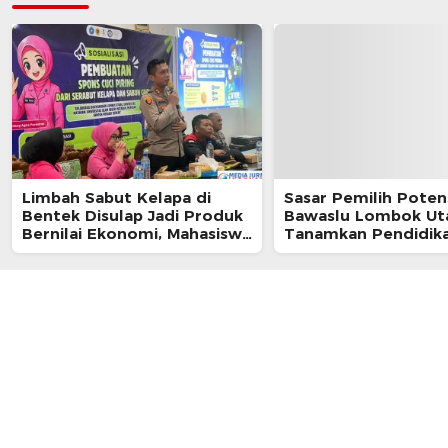
Limbah Sabut Kelapa di
Sasar Pemilih Potens
Bentek Disulap Jadi Produk
Bawaslu Lombok Ut
Bernilai Ekonomi, Mahasiswa
Tanamkan Pendidik
KKN Gandeng Warga
Demokrasi di Ponpes
Kembangkan UMKM
Istiqomah