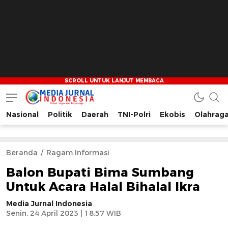
Nasional
Politik
Daerah
TNI-Polri
Ekobis
Olahrag
Media Jurnal Indonesia
Bersama Membangun Indonesia
Beranda
Ragam Informasi
Balon Bupati Bima Sumbang
Untuk Acara Halal Bihalal Ikra
Media Jurnal Indonesia
Senin, 24 April 2023 | 18:57 WIB