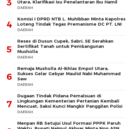
3
Utara, Klarifikasi Isu Penelantaran Ibu Hamil
DAERAH
Komisi I DPRD NTB L. Muhibban Minta Kapolres
4
Loteng Tindak Tegas Premanisme DC PT. LNI
DAERAH
Reses di Dusun Cupek, Sabri, SE Serahkan
Sertifikat Tanah untuk Pembangunan
5
Musholla
DAERAH
Remaja Musholla Al-Ikhlas Empol Utara,
Sukses Gelar Gebyar Maulid Nabi Muhammad
6
Saw
DAERAH
Dugaan Tindak Pidana Pemalsuan di
Lingkungan Kementerian Pertanian Kembali
7
Mencuat, Saksi Kunci Mangkir Panggilan Polisi
DAERAH
Menpan RB Setujui Usul Formasi PPPK Paruh
Waktu, Bupati Najmul Akhyar Minta Non ASN