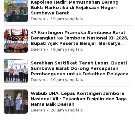
Kapolres Hadiri Pemusnahan Barang
Bukti Narkotika di Kejaksaan Negeri
Sumbawa Barat
Daerah
19 jam yang lalu
47 Kontingen Pramuka Sumbawa Barat
Berangkat ke Jambore Nasional XII 2026,
Bupati Ajak Peserta Belajar, Berkarya,
dan Harumkan Nama Daerah
Daerah
19 jam yang lalu
Serahkan Sertifikat Tanah Lapas, Bupati
Sumbawa Barat Dorong Percepatan
Pembangunan untuk Dekatkan Pelayanan
Pemasyarakatan
Daerah
19 jam yang lalu
Wabub UNA, Lepas Kontingen Jambore
Nasional XII : Tekankan Disiplin dan Jaga
Nama Baik Daerah
Daerah
20 jam yang lalu