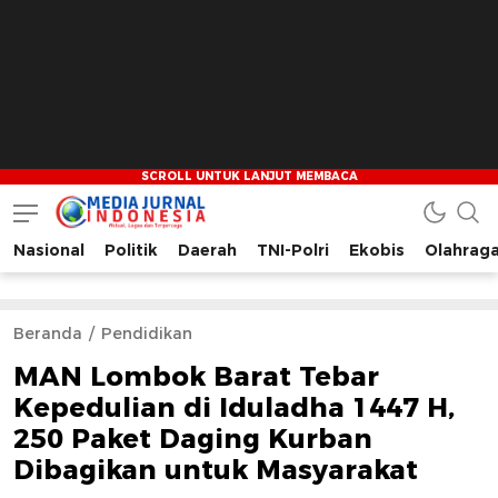
Nasional
Politik
Daerah
TNI-Polri
Ekobis
Olahrag
Media Jurnal Indonesia
Bersama Membangun Indonesia
Beranda
Pendidikan
MAN Lombok Barat Tebar
Kepedulian di Iduladha 1447 H,
250 Paket Daging Kurban
Dibagikan untuk Masyarakat