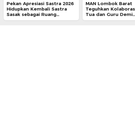
Pekan Apresiasi Sastra 2026
MAN Lombok Barat
Hidupkan Kembali Sastra
Teguhkan Kolaboras
Sasak sebagai Ruang
Tua dan Guru Demi
Kreativitas Generasi Muda
Membangun Generas
Berkarakter