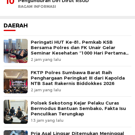
10
Pengunduran Diri Dirut RSUD
RAGAM INFORMASI
DAERAH
Peringati HUT Ke-81, Pemkab KSB
Bersama Polres dan FK Unair Gelar
Seminar Kesehatan “1000 Hari Pertama
Kehidupan”
2 jam yang lalu
FKTP Polres Sumbawa Barat Raih
Penghargaan Peringkat III dari Kapolda
NTB Saat Rakernis Biddokkes 2026
2 jam yang lalu
Polsek Sekotong Kejar Pelaku Curas
Bermodus Bantuan Sembako, Fakta Isu
Penculikan Terungkap
13 jam yang lalu
Pria Asal Lingsar Ditemukan Meninggal