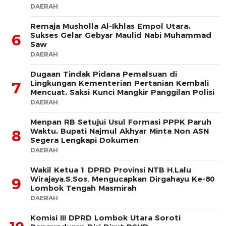
DAERAH
Remaja Musholla Al-Ikhlas Empol Utara,
Sukses Gelar Gebyar Maulid Nabi Muhammad
6
Saw
DAERAH
Dugaan Tindak Pidana Pemalsuan di
Lingkungan Kementerian Pertanian Kembali
7
Mencuat, Saksi Kunci Mangkir Panggilan Polisi
DAERAH
Menpan RB Setujui Usul Formasi PPPK Paruh
Waktu, Bupati Najmul Akhyar Minta Non ASN
8
Segera Lengkapi Dokumen
DAERAH
Wakil Ketua 1 DPRD Provinsi NTB H.Lalu
Wirajaya.S.Sos. Mengucapkan Dirgahayu Ke-80
9
Lombok Tengah Masmirah
DAERAH
Komisi III DPRD Lombok Utara Soroti