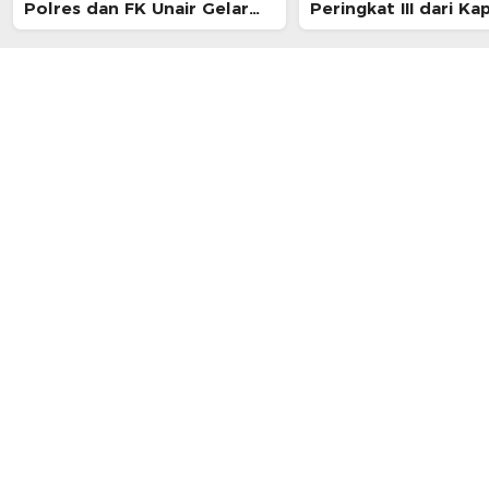
Polres dan FK Unair Gelar
Peringkat III dari Ka
Seminar Kesehatan “1000
NTB Saat Rakernis
Hari Pertama Kehidupan”
Biddokkes 2026