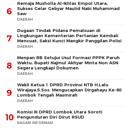
Remaja Musholla Al-Ikhlas Empol Utara,
Sukses Gelar Gebyar Maulid Nabi Muhammad
6
Saw
DAERAH
Dugaan Tindak Pidana Pemalsuan di
Lingkungan Kementerian Pertanian Kembali
7
Mencuat, Saksi Kunci Mangkir Panggilan Polisi
DAERAH
Menpan RB Setujui Usul Formasi PPPK Paruh
Waktu, Bupati Najmul Akhyar Minta Non ASN
8
Segera Lengkapi Dokumen
DAERAH
Wakil Ketua 1 DPRD Provinsi NTB H.Lalu
Wirajaya.S.Sos. Mengucapkan Dirgahayu Ke-80
9
Lombok Tengah Masmirah
DAERAH
Komisi III DPRD Lombok Utara Soroti
10
Pengunduran Diri Dirut RSUD
RAGAM INFORMASI