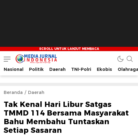
Nasional
Politik
Daerah
TNI-Polri
Ekobis
Olahrag
Media Jurnal Indonesia
Bersama Membangun Indonesia
Beranda
Daerah
Tak Kenal Hari Libur Satgas
TMMD 114 Bersama Masyarakat
Bahu Membahu Tuntaskan
Setiap Sasaran