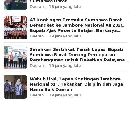
Sumbawa Barat
Daerah
18 jam yang lalu
47 Kontingen Pramuka Sumbawa Barat
Berangkat ke Jambore Nasional XII 2026,
Bupati Ajak Peserta Belajar, Berkarya,
dan Harumkan Nama Daerah
Daerah
19 jam yang lalu
Serahkan Sertifikat Tanah Lapas, Bupati
Sumbawa Barat Dorong Percepatan
Pembangunan untuk Dekatkan Pelayanan
Pemasyarakatan
Daerah
19 jam yang lalu
Wabub UNA, Lepas Kontingen Jambore
Nasional XII : Tekankan Disiplin dan Jaga
Nama Baik Daerah
Daerah
19 jam yang lalu