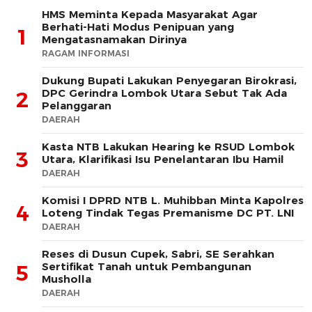
HMS Meminta Kepada Masyarakat Agar
Berhati-Hati Modus Penipuan yang
1
Mengatasnamakan Dirinya
RAGAM INFORMASI
Dukung Bupati Lakukan Penyegaran Birokrasi,
DPC Gerindra Lombok Utara Sebut Tak Ada
2
Pelanggaran
DAERAH
Kasta NTB Lakukan Hearing ke RSUD Lombok
3
Utara, Klarifikasi Isu Penelantaran Ibu Hamil
DAERAH
Komisi I DPRD NTB L. Muhibban Minta Kapolres
4
Loteng Tindak Tegas Premanisme DC PT. LNI
DAERAH
Reses di Dusun Cupek, Sabri, SE Serahkan
Sertifikat Tanah untuk Pembangunan
5
Musholla
DAERAH