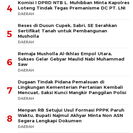
Komisi I DPRD NTB L. Muhibban Minta Kapolres
4
Loteng Tindak Tegas Premanisme DC PT. LNI
DAERAH
Reses di Dusun Cupek, Sabri, SE Serahkan
Sertifikat Tanah untuk Pembangunan
5
Musholla
DAERAH
Remaja Musholla Al-Ikhlas Empol Utara,
Sukses Gelar Gebyar Maulid Nabi Muhammad
6
Saw
DAERAH
Dugaan Tindak Pidana Pemalsuan di
Lingkungan Kementerian Pertanian Kembali
7
Mencuat, Saksi Kunci Mangkir Panggilan Polisi
DAERAH
Menpan RB Setujui Usul Formasi PPPK Paruh
Waktu, Bupati Najmul Akhyar Minta Non ASN
8
Segera Lengkapi Dokumen
DAERAH