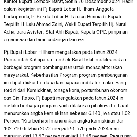
Kantor Bupati Lombok Barat, Senin 30 Desember 2024. Hadir
dalam kegiatan ini Pj Bupati Lobar H. Ilham, Anggota
Forkopimda, Pj Sekda Lobar H. Fauzan Husniadi, Bupati
Terpilih H. Lalu Ahmad Zaini, Wakil Bupati Terpilih Hj. Nurul
Adha, para Asisten, Staf Ahli Bupati, Kepala OPD, pimpinan
organisasi dan tamu undangan lainnya.
Pj. Bupati Lobar H.Ilham mengatakan pada tahun 2024
Pemerintah Kabupaten Lombok Barat telah melaksanakan
berbagai program pembangunan untuk mensejahterakan
masyarakat. Keberhasilan Program program pembangunan
ini dapat diukur berdasarkan capaian indikator makro yang
terdiri dari Kemiskinan, tenaga kerja, pertumbuhan ekonomi
dan Gini Rasio. Pj Bupati mengatakan pada tahun 2024 ini
melalui berbagai program yanh dilakukan pihaknya berhasil
menurunkan angka kemiskinan sebesar 6.140 jiwa atau 1,02
Persen. “Kita berhasil menurunkan angka kemiskinan dari
102.710 di tahun 2023 menjadi 96.570 pada 2024 atau
menurun dari 13,67 persen menjadi 12,65 persen. Penurunan