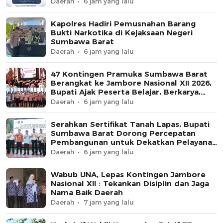
Daerah
6 jam yang lalu
Kapolres Hadiri Pemusnahan Barang
Bukti Narkotika di Kejaksaan Negeri
Sumbawa Barat
Daerah
6 jam yang lalu
47 Kontingen Pramuka Sumbawa Barat
Berangkat ke Jambore Nasional XII 2026,
Bupati Ajak Peserta Belajar, Berkarya,
dan Harumkan Nama Daerah
Daerah
6 jam yang lalu
Serahkan Sertifikat Tanah Lapas, Bupati
Sumbawa Barat Dorong Percepatan
Pembangunan untuk Dekatkan Pelayanan
Pemasyarakatan
Daerah
6 jam yang lalu
Wabub UNA, Lepas Kontingen Jambore
Nasional XII : Tekankan Disiplin dan Jaga
Nama Baik Daerah
Daerah
7 jam yang lalu