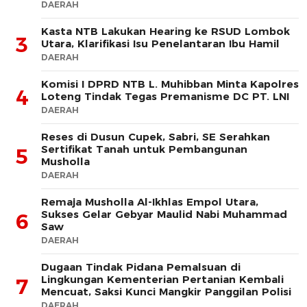
DAERAH
Kasta NTB Lakukan Hearing ke RSUD Lombok
3
Utara, Klarifikasi Isu Penelantaran Ibu Hamil
DAERAH
Komisi I DPRD NTB L. Muhibban Minta Kapolres
4
Loteng Tindak Tegas Premanisme DC PT. LNI
DAERAH
Reses di Dusun Cupek, Sabri, SE Serahkan
Sertifikat Tanah untuk Pembangunan
5
Musholla
DAERAH
Remaja Musholla Al-Ikhlas Empol Utara,
Sukses Gelar Gebyar Maulid Nabi Muhammad
6
Saw
DAERAH
Dugaan Tindak Pidana Pemalsuan di
Lingkungan Kementerian Pertanian Kembali
7
Mencuat, Saksi Kunci Mangkir Panggilan Polisi
DAERAH