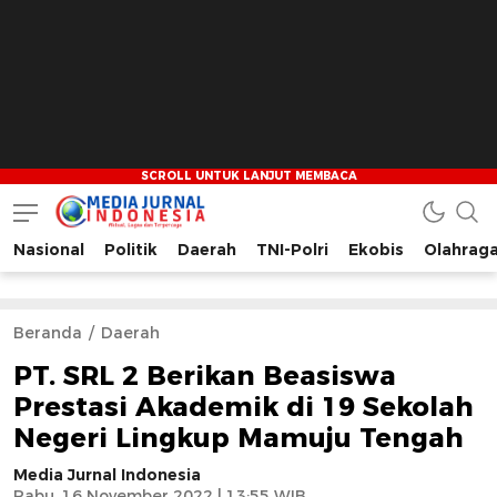
Nasional
Politik
Daerah
TNI-Polri
Ekobis
Olahrag
Media Jurnal Indonesia
Bersama Membangun Indonesia
Beranda
Daerah
PT. SRL 2 Berikan Beasiswa
Prestasi Akademik di 19 Sekolah
Negeri Lingkup Mamuju Tengah
Media Jurnal Indonesia
Rabu, 16 November 2022 | 13:55 WIB