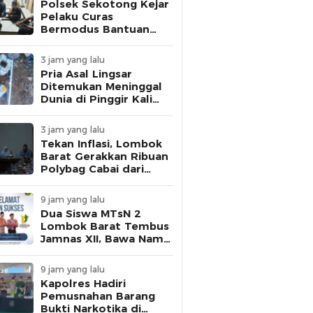
Polsek Sekotong Kejar
Pelaku Curas
Bermodus Bantuan
Sembako, Fakta Isu
Penculikan Terungkap
3 jam yang lalu
Pria Asal Lingsar
Ditemukan Meninggal
Dunia di Pinggir Kali
Lembar Saat Mencari
Belut
3 jam yang lalu
Tekan Inflasi, Lombok
Barat Gerakkan Ribuan
Polybag Cabai dari
Sekolah hingga
Masyarakat
9 jam yang lalu
Dua Siswa MTsN 2
Lombok Barat Tembus
Jamnas XII, Bawa Nama
NTB ke Panggung
Nasional
9 jam yang lalu
Kapolres Hadiri
Pemusnahan Barang
Bukti Narkotika di