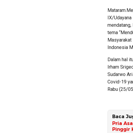
Mataram.Med
IX/Udayana 
mendatang,
tema “Mend
Masyarakat 
Indonesia Ma
Dalam hal i
Irham Sriged
Sudarwo Ari
Covid-19 ya
Rabu (25/05
Baca Ju
Pria As
Pinggir 