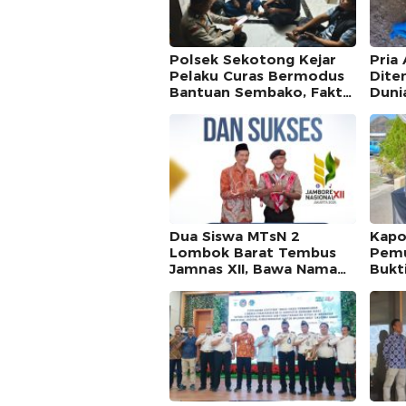
Polsek Sekotong Kejar
Pria 
Pelaku Curas Bermodus
Dite
Bantuan Sembako, Fakta
Dunia
Isu Penculikan Terungkap
Lemb
Belu
Dua Siswa MTsN 2
Kapo
Lombok Barat Tembus
Pemu
Jamnas XII, Bawa Nama
Bukti
NTB ke Panggung
Keja
Nasional
Sumb