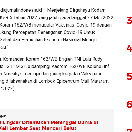
iajurnalindonesia.id – Menjelang Dirgahayu Kodam
3
Ke-65 Tahun 2022 yang jatuh pada tanggal 27 Mei 2022
 Korem 162/WB menggelar Vaksinasi Covid-19 dengan
ukung Percepatan Penanganan Covid-19 Untuk
Sehat dan Pemulihan Ekonomi Nasional Menuju
4
ju.”
tu, Komandan Korem 162/WB Brigjen TNI Lalu Rudy
e, S.T., M.Si., didampingi Kasrem 162/WB Kolonel Inf.
5
s Nurcahyo meninjau langsung kegiatan Vaksinasi
ng dilaksanakan di Lombok Epicentrum Mall Mataram,
/2022).
6
ga:
al Lingsar Ditemukan Meninggal Dunia di
Kali Lembar Saat Mencari Belut