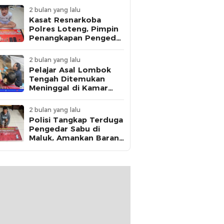
2 bulan yang lalu
Kasat Resnarkoba
Polres Loteng, Pimpin
Penangkapan Pengedar
Ganja Asal Kota
Mataram di Praya
2 bulan yang lalu
Pelajar Asal Lombok
Tengah Ditemukan
Meninggal di Kamar
Kos, Polisi Dalami Jejak
Komunikasi Terakhir
2 bulan yang lalu
Korban
Polisi Tangkap Terduga
Pengedar Sabu di
Maluk, Amankan Barang
Bukti 12,95 Gram