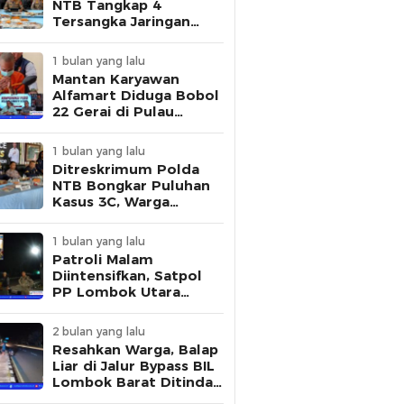
NTB Tangkap 4
Tersangka Jaringan
Pembuat STNK Palsu
1 bulan yang lalu
Mantan Karyawan
Alfamart Diduga Bobol
22 Gerai di Pulau
Lombok, Polisi Ungkap
Modus Pelaku
1 bulan yang lalu
Ditreskrimum Polda
NTB Bongkar Puluhan
Kasus 3C, Warga
Diminta Tingkatkan
Kewaspadaan
1 bulan yang lalu
Patroli Malam
Diintensifkan, Satpol
PP Lombok Utara
Tertibkan Aktivitas
Remaja di Kawasan
2 bulan yang lalu
Kantor Bupati
Resahkan Warga, Balap
Liar di Jalur Bypass BIL
Lombok Barat Ditindak
Polisi