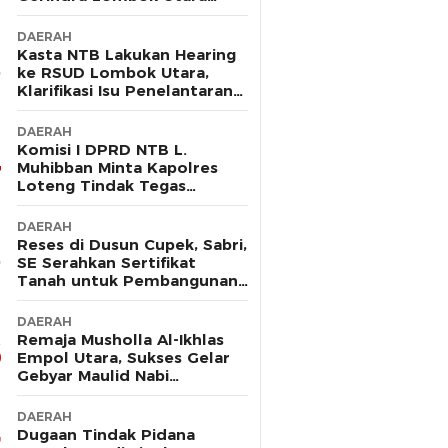
Sebut Tak Ada Pelanggaran
DAERAH
Kasta NTB Lakukan Hearing
ke RSUD Lombok Utara,
Klarifikasi Isu Penelantaran
Ibu Hamil
DAERAH
Komisi I DPRD NTB L.
Muhibban Minta Kapolres
Loteng Tindak Tegas
Premanisme DC PT. LNI
DAERAH
Reses di Dusun Cupek, Sabri,
SE Serahkan Sertifikat
Tanah untuk Pembangunan
Musholla
DAERAH
Remaja Musholla Al-Ikhlas
Empol Utara, Sukses Gelar
Gebyar Maulid Nabi
Muhammad Saw
DAERAH
Dugaan Tindak Pidana