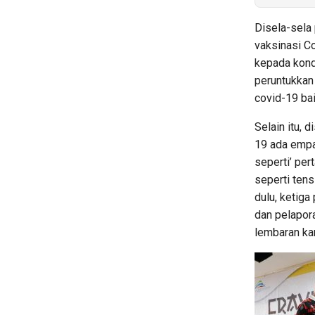
Disela-sela
vaksinasi C
kepada kond
peruntukkan
covid-19 bai
Selain itu,
19 ada empa
seperti’ per
seperti tens
dulu, ketig
dan pelapor
lembaran kar