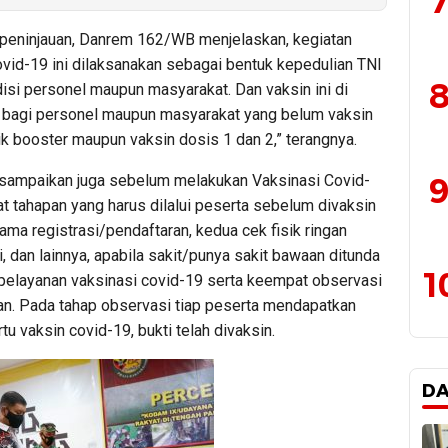
7
 peninjauan, Danrem 162/WB menjelaskan, kegiatan
ovid-19 ini dilaksanakan sebagai bentuk kepedulian TNI
8
isi personel maupun masyarakat. Dan vaksin ini di
 bagi personel maupun masyarakat yang belum vaksin
k booster maupun vaksin dosis 1 dan 2,” terangnya.
9
 disampaikan juga sebelum melakukan Vaksinasi Covid-
t tahapan yang harus dilalui peserta sebelum divaksin
tama registrasi/pendaftaran, kedua cek fisik ringan
i, dan lainnya, apabila sakit/punya sakit bawaan ditunda
1
a pelayanan vaksinasi covid-19 serta keempat observasi
an. Pada tahap observasi tiap peserta mendapatkan
tu vaksin covid-19, bukti telah divaksin.
D