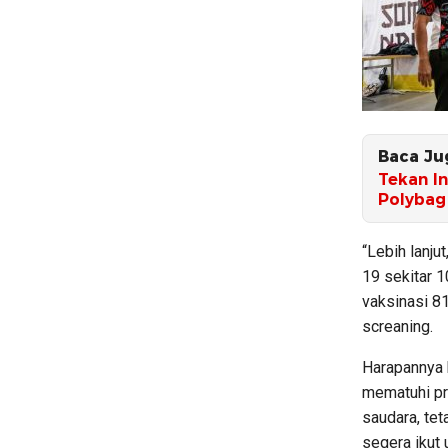
Baca Ju
Tekan I
Polybag
“Lebih lanju
19 sekitar 1
vaksinasi 81
screaning.
Harapannya 
mematuhi pr
saudara, te
segera ikut 