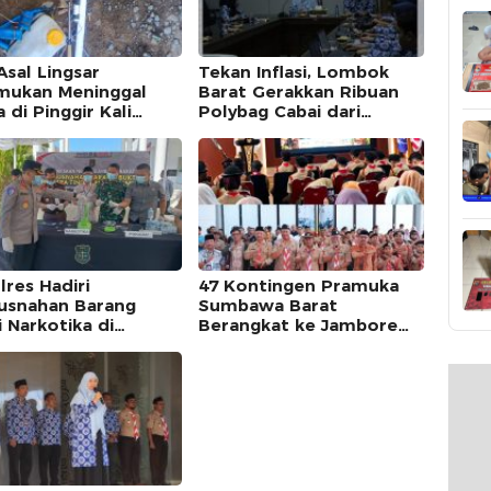
Asal Lingsar
Tekan Inflasi, Lombok
mukan Meninggal
Barat Gerakkan Ribuan
 di Pinggir Kali
Polybag Cabai dari
ar Saat Mencari
Sekolah hingga
t
Masyarakat
lres Hadiri
47 Kontingen Pramuka
snahan Barang
Sumbawa Barat
 Narkotika di
Berangkat ke Jambore
ksaan Negeri
Nasional XII 2026, Bupati
awa Barat
Ajak Peserta Belajar,
Berkarya, dan Harumkan
Nama Daerah