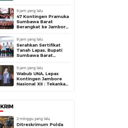
Kejaksaan Negeri
Sumbawa Barat
9 jam yang lalu
47 Kontingen Pramuka
Sumbawa Barat
Berangkat ke Jambore
Nasional XII 2026,
Bupati Ajak Peserta
9 jam yang lalu
Belajar, Berkarya, dan
Serahkan Sertifikat
Harumkan Nama
Tanah Lapas, Bupati
Daerah
Sumbawa Barat
Dorong Percepatan
Pembangunan untuk
9 jam yang lalu
Dekatkan Pelayanan
Wabub UNA, Lepas
Pemasyarakatan
Kontingen Jambore
Nasional XII : Tekankan
Disiplin dan Jaga Nama
Baik Daerah
KRIM
2 minggu yang lalu
Ditreskrimum Polda