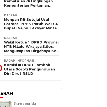
Pemalsuan di Lingkungan
Kementerian Pertanian
Kembali Mencuat, Saksi
Kunci Mangkir Panggilan
DAERAH
Polisi
Menpan RB Setujui Usul
Formasi PPPK Paruh Waktu,
Bupati Najmul Akhyar Minta
Non ASN Segera Lengkapi
Dokumen
DAERAH
Wakil Ketua 1 DPRD Provinsi
NTB H.Lalu Wirajaya.S.Sos.
Mengucapkan Dirgahayu Ke-
80 Lombok Tengah
Masmirah
RAGAM INFORMASI
Komisi III DPRD Lombok
0
Utara Soroti Pengunduran
Diri Dirut RSUD
AERAH
3 jam yang lalu