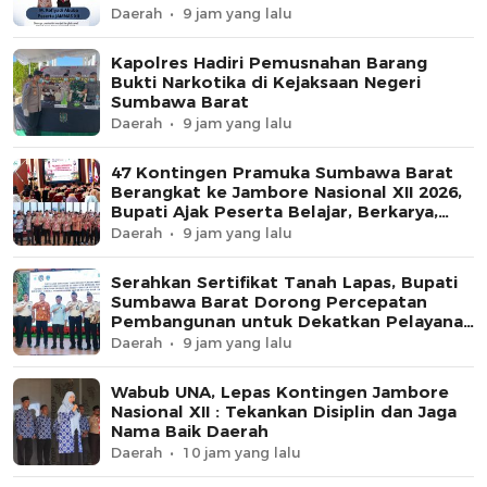
Daerah
9 jam yang lalu
Kapolres Hadiri Pemusnahan Barang
Bukti Narkotika di Kejaksaan Negeri
Sumbawa Barat
Daerah
9 jam yang lalu
47 Kontingen Pramuka Sumbawa Barat
Berangkat ke Jambore Nasional XII 2026,
Bupati Ajak Peserta Belajar, Berkarya,
dan Harumkan Nama Daerah
Daerah
9 jam yang lalu
Serahkan Sertifikat Tanah Lapas, Bupati
Sumbawa Barat Dorong Percepatan
Pembangunan untuk Dekatkan Pelayanan
Pemasyarakatan
Daerah
9 jam yang lalu
Wabub UNA, Lepas Kontingen Jambore
Nasional XII : Tekankan Disiplin dan Jaga
Nama Baik Daerah
Daerah
10 jam yang lalu