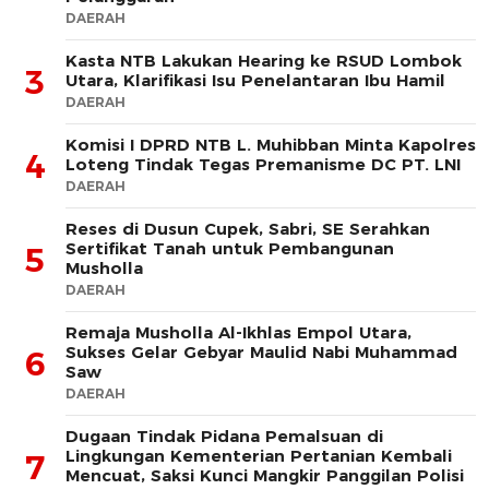
DAERAH
Kasta NTB Lakukan Hearing ke RSUD Lombok
3
Utara, Klarifikasi Isu Penelantaran Ibu Hamil
DAERAH
Komisi I DPRD NTB L. Muhibban Minta Kapolres
4
Loteng Tindak Tegas Premanisme DC PT. LNI
DAERAH
Reses di Dusun Cupek, Sabri, SE Serahkan
Sertifikat Tanah untuk Pembangunan
5
Musholla
DAERAH
Remaja Musholla Al-Ikhlas Empol Utara,
Sukses Gelar Gebyar Maulid Nabi Muhammad
6
Saw
DAERAH
Dugaan Tindak Pidana Pemalsuan di
Lingkungan Kementerian Pertanian Kembali
7
Mencuat, Saksi Kunci Mangkir Panggilan Polisi