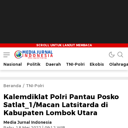
Nasional
Politik
Daerah
TNI-Polri
Ekobis
Olahrag
Media Jurnal Indonesia
Bersama Membangun Indonesia
Beranda
TNI-Polri
Kalemdiklat Polri Pantau Posko
Satlat_1/Macan Latsitarda di
Kabupaten Lombok Utara
Media Jurnal Indonesia
Rabu, 18 Mei 2022 | 09:12 WIB