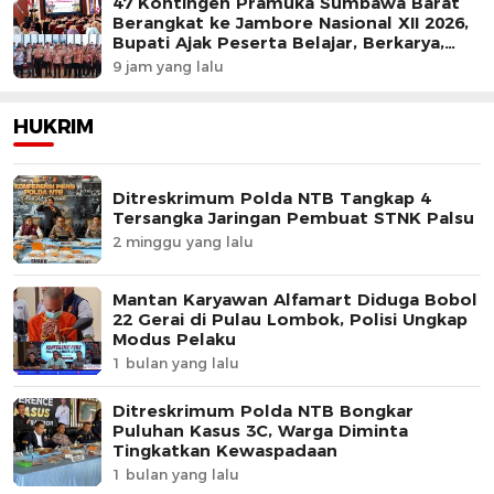
47 Kontingen Pramuka Sumbawa Barat
Berangkat ke Jambore Nasional XII 2026,
Bupati Ajak Peserta Belajar, Berkarya,
dan Harumkan Nama Daerah
9 jam yang lalu
HUKRIM
Ditreskrimum Polda NTB Tangkap 4
Tersangka Jaringan Pembuat STNK Palsu
2 minggu yang lalu
Mantan Karyawan Alfamart Diduga Bobol
22 Gerai di Pulau Lombok, Polisi Ungkap
Modus Pelaku
1 bulan yang lalu
Ditreskrimum Polda NTB Bongkar
Puluhan Kasus 3C, Warga Diminta
Tingkatkan Kewaspadaan
1 bulan yang lalu