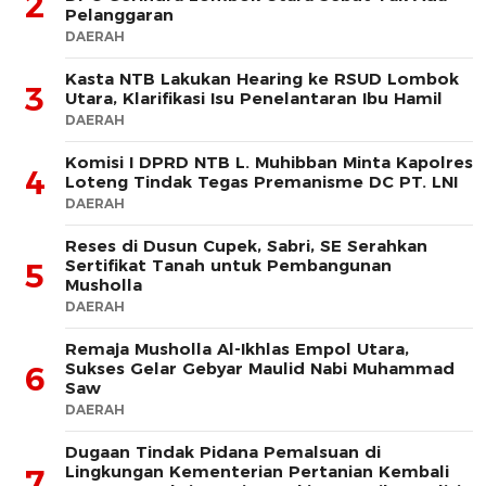
2
Pelanggaran
DAERAH
Kasta NTB Lakukan Hearing ke RSUD Lombok
3
Utara, Klarifikasi Isu Penelantaran Ibu Hamil
DAERAH
Komisi I DPRD NTB L. Muhibban Minta Kapolres
4
Loteng Tindak Tegas Premanisme DC PT. LNI
DAERAH
Reses di Dusun Cupek, Sabri, SE Serahkan
Sertifikat Tanah untuk Pembangunan
5
Musholla
DAERAH
Remaja Musholla Al-Ikhlas Empol Utara,
Sukses Gelar Gebyar Maulid Nabi Muhammad
6
Saw
DAERAH
Dugaan Tindak Pidana Pemalsuan di
Lingkungan Kementerian Pertanian Kembali
7