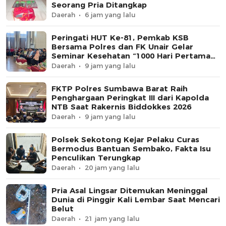
Seorang Pria Ditangkap
Daerah
6 jam yang lalu
Peringati HUT Ke-81, Pemkab KSB
Bersama Polres dan FK Unair Gelar
Seminar Kesehatan “1000 Hari Pertama
Kehidupan”
Daerah
9 jam yang lalu
FKTP Polres Sumbawa Barat Raih
Penghargaan Peringkat III dari Kapolda
NTB Saat Rakernis Biddokkes 2026
Daerah
9 jam yang lalu
Polsek Sekotong Kejar Pelaku Curas
Bermodus Bantuan Sembako, Fakta Isu
Penculikan Terungkap
Daerah
20 jam yang lalu
Pria Asal Lingsar Ditemukan Meninggal
Dunia di Pinggir Kali Lembar Saat Mencari
Belut
Daerah
21 jam yang lalu