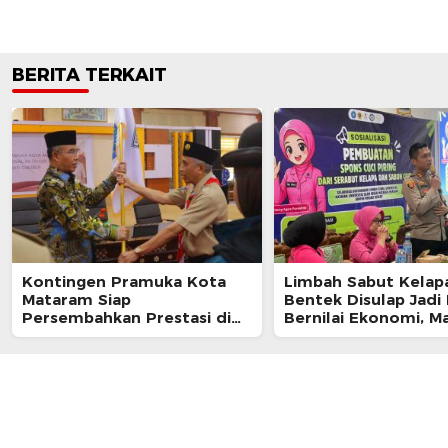
BERITA TERKAIT
Kontingen Pramuka Kota
Limbah Sabut Kelapa
Mataram Siap
Bentek Disulap Jadi
Persembahkan Prestasi di
Bernilai Ekonomi, M
Jambore Nasional XII
KKN Gandeng Warg
Cibubur
Kembangkan UMKM