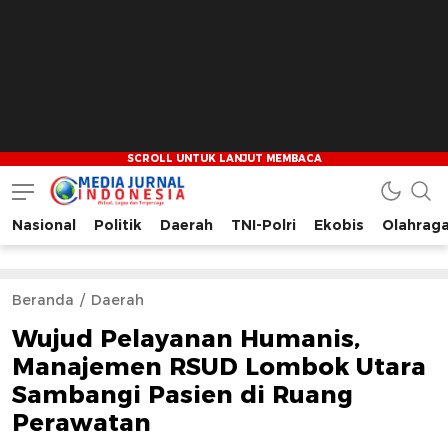
Nasional
Politik
Daerah
TNI-Polri
Ekobis
Olahrag
Media Jurnal Indonesia
Bersama Membangun Indonesia
Beranda
Daerah
Wujud Pelayanan Humanis,
Manajemen RSUD Lombok Utara
Sambangi Pasien di Ruang
Perawatan