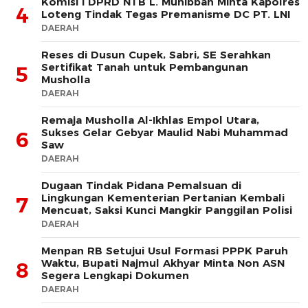
Komisi I DPRD NTB L. Muhibban Minta Kapolres
4
Loteng Tindak Tegas Premanisme DC PT. LNI
DAERAH
Reses di Dusun Cupek, Sabri, SE Serahkan
Sertifikat Tanah untuk Pembangunan
5
Musholla
DAERAH
Remaja Musholla Al-Ikhlas Empol Utara,
Sukses Gelar Gebyar Maulid Nabi Muhammad
6
Saw
DAERAH
Dugaan Tindak Pidana Pemalsuan di
Lingkungan Kementerian Pertanian Kembali
7
Mencuat, Saksi Kunci Mangkir Panggilan Polisi
DAERAH
Menpan RB Setujui Usul Formasi PPPK Paruh
Waktu, Bupati Najmul Akhyar Minta Non ASN
8
Segera Lengkapi Dokumen
DAERAH