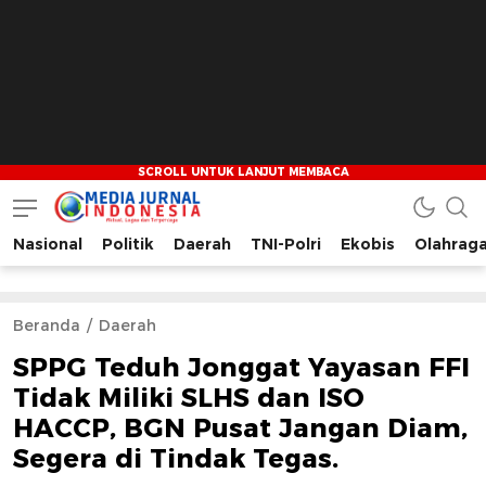
Nasional
Politik
Daerah
TNI-Polri
Ekobis
Olahrag
Media Jurnal Indonesia
Bersama Membangun Indonesia
Beranda
Daerah
SPPG Teduh Jonggat Yayasan FFI
Tidak Miliki SLHS dan ISO
HACCP, BGN Pusat Jangan Diam,
Segera di Tindak Tegas.