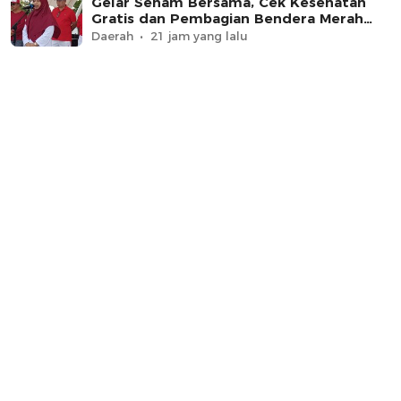
Gelar Senam Bersama, Cek Kesehatan
Gratis dan Pembagian Bendera Merah
Putih
Daerah
21 jam yang lalu