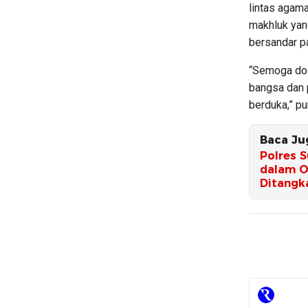
lintas agam
makhluk yan
bersandar p
“Semoga doa 
bangsa dan 
berduka,” pu
Baca Ju
Polres 
dalam Op
Ditangk