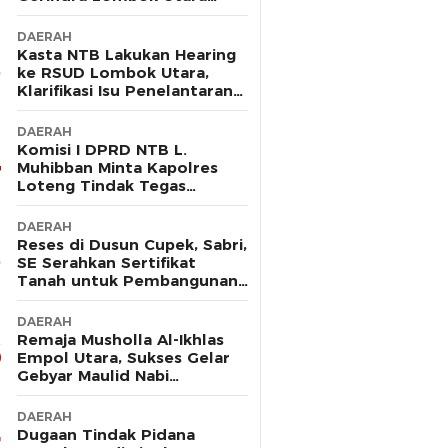
Sebut Tak Ada Pelanggaran
DAERAH
Kasta NTB Lakukan Hearing
ke RSUD Lombok Utara,
Klarifikasi Isu Penelantaran
Ibu Hamil
DAERAH
Komisi I DPRD NTB L.
Muhibban Minta Kapolres
Loteng Tindak Tegas
Premanisme DC PT. LNI
DAERAH
Reses di Dusun Cupek, Sabri,
SE Serahkan Sertifikat
Tanah untuk Pembangunan
Musholla
DAERAH
Remaja Musholla Al-Ikhlas
Empol Utara, Sukses Gelar
Gebyar Maulid Nabi
Muhammad Saw
DAERAH
Dugaan Tindak Pidana