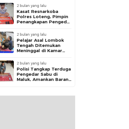
2 bulan yang lalu
Kasat Resnarkoba
Polres Loteng, Pimpin
Penangkapan Pengedar
Ganja Asal Kota
Mataram di Praya
2 bulan yang lalu
Pelajar Asal Lombok
Tengah Ditemukan
Meninggal di Kamar
Kos, Polisi Dalami Jejak
Komunikasi Terakhir
2 bulan yang lalu
Korban
Polisi Tangkap Terduga
Pengedar Sabu di
Maluk, Amankan Barang
Bukti 12,95 Gram