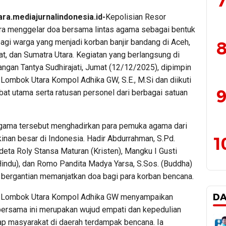
7
ra.mediajurnalindonesia.id-
Kepolisian Resor
a menggelar doa bersama lintas agama sebagai bentuk
bagi warga yang menjadi korban banjir bandang di Aceh,
8
t, dan Sumatra Utara. Kegiatan yang berlangsung di
ngan Tantya Sudhirajati, Jumat (12/12/2025), dipimpin
Lombok Utara Kompol Adhika GW, S.E., M.Si dan diikuti
9
bat utama serta ratusan personel dari berbagai satuan
agama tersebut menghadirkan para pemuka agama dari
1
inan besar di Indonesia. Hadir Abdurrahman, S.Pd.
deta Roly Stansa Maturan (Kristen), Mangku I Gusti
Hindu), dan Romo Pandita Madya Yarsa, S.Sos. (Buddha)
 bergantian memanjatkan doa bagi para korban bencana.
D
 Lombok Utara Kompol Adhika GW menyampaikan
ersama ini merupakan wujud empati dan kepedulian
dap masyarakat di daerah terdampak bencana. Ia