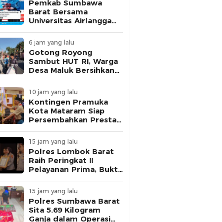
Pemkab Sumbawa
Barat Bersama
Universitas Airlangga
Hadirkan Seminar
Edukasi Kesehatan
6 jam yang lalu
Seribu Hari Pertama
Gotong Royong
Kehidupan
Sambut HUT RI, Warga
Desa Maluk Bersihkan
Lingkungan Berbasis
Posyandu
10 jam yang lalu
Kontingen Pramuka
Kota Mataram Siap
Persembahkan Prestasi
di Jambore Nasional XII
Cibubur
15 jam yang lalu
Polres Lombok Barat
Raih Peringkat II
Pelayanan Prima, Bukti
Komitmen Layani
Masyarakat
15 jam yang lalu
Polres Sumbawa Barat
Sita 5.69 Kilogram
Ganja dalam Operasi