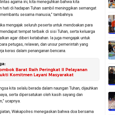
lintas agama ini, kita meneguhkan bahwa kita
 hati di hadapan Tuhan sambil meninggikan semangat
g membantu sesama manusia,” tambahnya.
ka mengajak seluruh peserta untuk mendoakan para
mendapat tempat terbaik di sisi Tuhan, serta keluarga
alkan agar diberi ketabahan. Ia juga mengajak untuk
ara petugas, relawan, dan unsur pemerintah yang
rja keras dalam penanganan bencana.
ga:
ombok Barat Raih Peringkat II Pelayanan
Bukti Komitmen Layani Masyarakat
gsa kita selalu berada dalam naungan Tuhan, dijauhkan
aya, serta dipersatukan oleh kasih sayang dan
n,” ucapnya.
giatan, Wakapolres menegaskan bahwa doa bersama