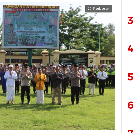
Perbesar
3
4
5
6