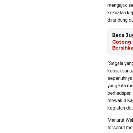
mengajak se
kekuatan ke
dirundung d
Baca Ju
Gotong 
Bersihk
“Segala yang
kebijaksanaa
sepenuhnya.
yang kita mi
berhadapan 
mewakili Ka
kegiatan do
Menurut Wak
tersebut me