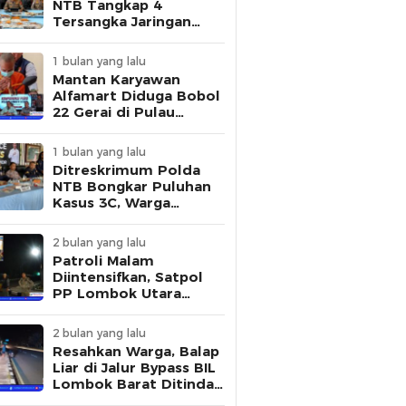
NTB Tangkap 4
Tersangka Jaringan
Pembuat STNK Palsu
1 bulan yang lalu
Mantan Karyawan
Alfamart Diduga Bobol
22 Gerai di Pulau
Lombok, Polisi Ungkap
Modus Pelaku
1 bulan yang lalu
Ditreskrimum Polda
NTB Bongkar Puluhan
Kasus 3C, Warga
Diminta Tingkatkan
Kewaspadaan
2 bulan yang lalu
Patroli Malam
Diintensifkan, Satpol
PP Lombok Utara
Tertibkan Aktivitas
Remaja di Kawasan
2 bulan yang lalu
Kantor Bupati
Resahkan Warga, Balap
Liar di Jalur Bypass BIL
Lombok Barat Ditindak
Polisi