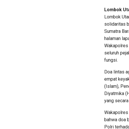
Lombok Uta
Lombok Utar
solidaritas 
Sumatra Bara
halaman lapa
Wakapolres 
seluruh peja
fungsi.
Doa lintas 
empat keyak
(Islam), Pen
Diyatmika (
yang secara
Wakapolres
bahwa doa b
Polri terha