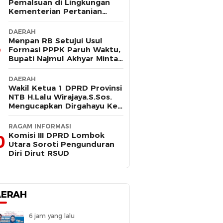
Pemalsuan di Lingkungan
Kementerian Pertanian
Kembali Mencuat, Saksi
Kunci Mangkir Panggilan
DAERAH
Polisi
Menpan RB Setujui Usul
Formasi PPPK Paruh Waktu,
Bupati Najmul Akhyar Minta
Non ASN Segera Lengkapi
Dokumen
DAERAH
Wakil Ketua 1 DPRD Provinsi
NTB H.Lalu Wirajaya.S.Sos.
Mengucapkan Dirgahayu Ke-
80 Lombok Tengah
Masmirah
RAGAM INFORMASI
Komisi III DPRD Lombok
0
Utara Soroti Pengunduran
Diri Dirut RSUD
AERAH
6 jam yang lalu