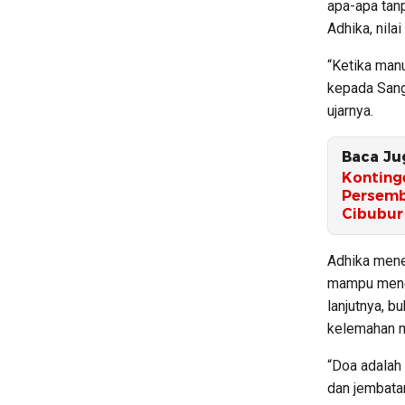
apa-apa tanp
Adhika, nil
“Ketika manu
kepada Sang
ujarnya.
Baca Ju
Konting
Persemb
Cibubur
Adhika mene
mampu mene
lanjutnya, b
kelemahan m
“Doa adalah
dan jembata