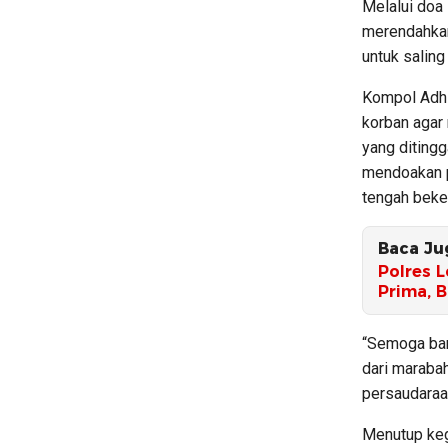
Melalui doa 
merendahkan
untuk salin
Kompol Adhi
korban agar 
yang ditingg
mendoakan p
tengah beke
Baca Ju
Polres L
Prima, 
“Semoga ban
dari marabah
persaudaraa
Menutup ke