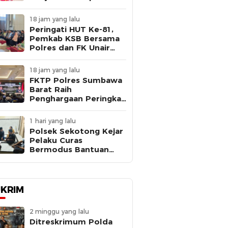
Antik Rinjani 2026,
Seorang Pria Ditangkap
18 jam yang lalu
Peringati HUT Ke-81,
Pemkab KSB Bersama
Polres dan FK Unair
Gelar Seminar
Kesehatan “1000 Hari
18 jam yang lalu
Pertama Kehidupan”
FKTP Polres Sumbawa
Barat Raih
Penghargaan Peringkat
III dari Kapolda NTB
Saat Rakernis
1 hari yang lalu
Biddokkes 2026
Polsek Sekotong Kejar
Pelaku Curas
Bermodus Bantuan
Sembako, Fakta Isu
Penculikan Terungkap
KRIM
2 minggu yang lalu
Ditreskrimum Polda