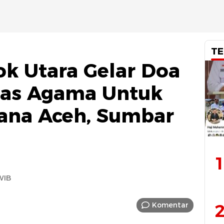
TE
k Utara Gelar Doa
tas Agama Untuk
ana Aceh, Sumbar
1
WIB
Komentar
2