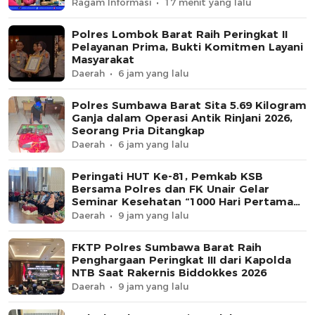
Ragam Informasi
17 menit yang lalu
Polres Lombok Barat Raih Peringkat II
Pelayanan Prima, Bukti Komitmen Layani
Masyarakat
Daerah
6 jam yang lalu
Polres Sumbawa Barat Sita 5.69 Kilogram
Ganja dalam Operasi Antik Rinjani 2026,
Seorang Pria Ditangkap
Daerah
6 jam yang lalu
Peringati HUT Ke-81, Pemkab KSB
Bersama Polres dan FK Unair Gelar
Seminar Kesehatan “1000 Hari Pertama
Kehidupan”
Daerah
9 jam yang lalu
FKTP Polres Sumbawa Barat Raih
Penghargaan Peringkat III dari Kapolda
NTB Saat Rakernis Biddokkes 2026
Daerah
9 jam yang lalu