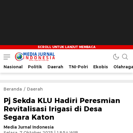
Nasional
Politik
Daerah
TNI-Polri
Ekobis
Olahrag
Media Jurnal Indonesia
Bersama Membangun Indonesia
Beranda
Daerah
Pj Sekda KLU Hadiri Peresmian
Revitalisasi Irigasi di Desa
Segara Katon
Media Jurnal Indonesia
Selasa, 7 Oktober 2025 | 18:54 WIB