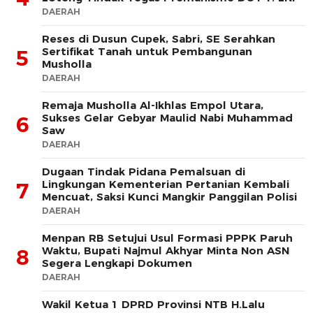
DAERAH
Reses di Dusun Cupek, Sabri, SE Serahkan
Sertifikat Tanah untuk Pembangunan
5
Musholla
DAERAH
Remaja Musholla Al-Ikhlas Empol Utara,
Sukses Gelar Gebyar Maulid Nabi Muhammad
6
Saw
DAERAH
Dugaan Tindak Pidana Pemalsuan di
Lingkungan Kementerian Pertanian Kembali
7
Mencuat, Saksi Kunci Mangkir Panggilan Polisi
DAERAH
Menpan RB Setujui Usul Formasi PPPK Paruh
Waktu, Bupati Najmul Akhyar Minta Non ASN
8
Segera Lengkapi Dokumen
DAERAH
Wakil Ketua 1 DPRD Provinsi NTB H.Lalu