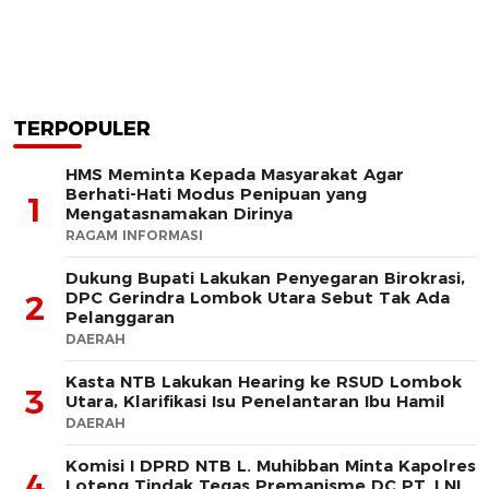
TERPOPULER
HMS Meminta Kepada Masyarakat Agar
Berhati-Hati Modus Penipuan yang
1
Mengatasnamakan Dirinya
RAGAM INFORMASI
Dukung Bupati Lakukan Penyegaran Birokrasi,
DPC Gerindra Lombok Utara Sebut Tak Ada
2
Pelanggaran
DAERAH
Kasta NTB Lakukan Hearing ke RSUD Lombok
3
Utara, Klarifikasi Isu Penelantaran Ibu Hamil
DAERAH
Komisi I DPRD NTB L. Muhibban Minta Kapolres
4
Loteng Tindak Tegas Premanisme DC PT. LNI