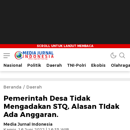
Nasional
Politik
Daerah
TNI-Polri
Ekobis
Olahrag
Media Jurnal Indonesia
Bersama Membangun Indonesia
Beranda
Daerah
Pemerintah Desa Tidak
Mengadakan STQ, Alasan TIdak
Ada Anggaran.
Media Jurnal Indonesia
Kamis, 16 Juni 2022 | 16:35 WIB