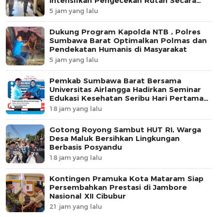
Intensifkan Pengecekan Rutan Secara
Berkala
5 jam yang lalu
Dukung Program Kapolda NTB , Polres
Sumbawa Barat Optimalkan Polmas dan
Pendekatan Humanis di Masyarakat
5 jam yang lalu
Pemkab Sumbawa Barat Bersama
Universitas Airlangga Hadirkan Seminar
Edukasi Kesehatan Seribu Hari Pertama
Kehidupan
18 jam yang lalu
Gotong Royong Sambut HUT RI, Warga
Desa Maluk Bersihkan Lingkungan
Berbasis Posyandu
18 jam yang lalu
Kontingen Pramuka Kota Mataram Siap
Persembahkan Prestasi di Jambore
Nasional XII Cibubur
21 jam yang lalu