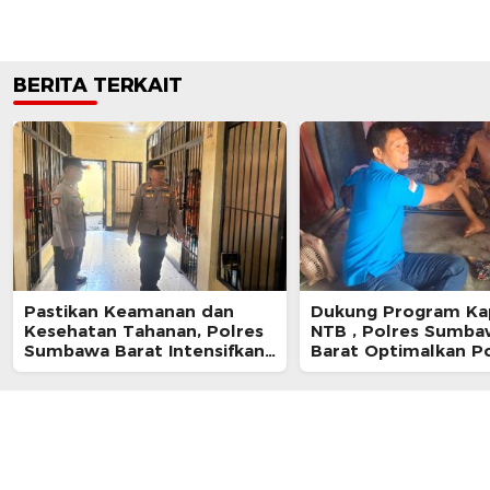
BERITA TERKAIT
Pastikan Keamanan dan
Dukung Program Ka
Kesehatan Tahanan, Polres
NTB , Polres Sumba
Sumbawa Barat Intensifkan
Barat Optimalkan P
Pengecekan Rutan Secara
dan Pendekatan Hum
Berkala
Masyarakat