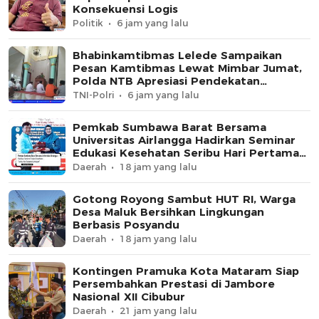
Konsekuensi Logis
Politik
6 jam yang lalu
Bhabinkamtibmas Lelede Sampaikan
Pesan Kamtibmas Lewat Mimbar Jumat,
Polda NTB Apresiasi Pendekatan
Keagamaan
TNI-Polri
6 jam yang lalu
Pemkab Sumbawa Barat Bersama
Universitas Airlangga Hadirkan Seminar
Edukasi Kesehatan Seribu Hari Pertama
Kehidupan
Daerah
18 jam yang lalu
Gotong Royong Sambut HUT RI, Warga
Desa Maluk Bersihkan Lingkungan
Berbasis Posyandu
Daerah
18 jam yang lalu
Kontingen Pramuka Kota Mataram Siap
Persembahkan Prestasi di Jambore
Nasional XII Cibubur
Daerah
21 jam yang lalu