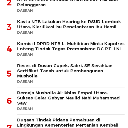
2
Pelanggaran
DAERAH
Kasta NTB Lakukan Hearing ke RSUD Lombok
3
Utara, Klarifikasi Isu Penelantaran Ibu Hamil
DAERAH
Komisi I DPRD NTB L. Muhibban Minta Kapolres
4
Loteng Tindak Tegas Premanisme DC PT. LNI
DAERAH
Reses di Dusun Cupek, Sabri, SE Serahkan
Sertifikat Tanah untuk Pembangunan
5
Musholla
DAERAH
Remaja Musholla Al-Ikhlas Empol Utara,
Sukses Gelar Gebyar Maulid Nabi Muhammad
6
Saw
DAERAH
Dugaan Tindak Pidana Pemalsuan di
Lingkungan Kementerian Pertanian Kembali
7