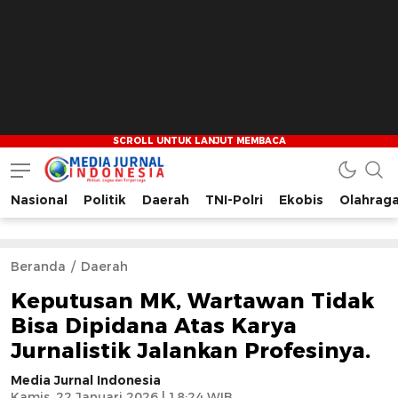
Nasional
Politik
Daerah
TNI-Polri
Ekobis
Olahrag
Media Jurnal Indonesia
Bersama Membangun Indonesia
Beranda
Daerah
Keputusan MK, Wartawan Tidak
Bisa Dipidana Atas Karya
Jurnalistik Jalankan Profesinya.
Media Jurnal Indonesia
Kamis, 22 Januari 2026 | 18:24 WIB