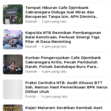
Tempat Hiburan Cafe Djembank
Cakranegara Diduga Jual Miras dan
Beroperasi Tanpa Izin, APH Diminta
Segera Bertindak
Daerah
3 jam yang lalu
Kapolda NTB Resmikan Pembangunan
Balai Kemitraan, Perkuat Sinergi Tiga
Pilar di Desa Meninting
Daerah
4 jam yang lalu
Korban Pengeroyokan Cafe Djembank
Cakranegara Kritis, Pecah Pembuluh
Darah, Polsek Sandubaya Buru Para
Pelaku.
Daerah
4 jam yang lalu
Fraksi Gerindra NTB: Audit Khusus BTT
Sah, Namun Hasil Pemeriksaan BPK Harus
Dilihat Utuh
Politik
14 jam yang lalu
Kejari Mataram Serahkan Kembali Aset