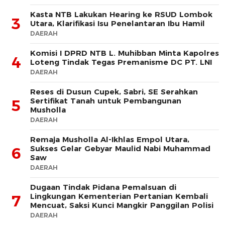
Kasta NTB Lakukan Hearing ke RSUD Lombok
3
Utara, Klarifikasi Isu Penelantaran Ibu Hamil
DAERAH
Komisi I DPRD NTB L. Muhibban Minta Kapolres
4
Loteng Tindak Tegas Premanisme DC PT. LNI
DAERAH
Reses di Dusun Cupek, Sabri, SE Serahkan
Sertifikat Tanah untuk Pembangunan
5
Musholla
DAERAH
Remaja Musholla Al-Ikhlas Empol Utara,
Sukses Gelar Gebyar Maulid Nabi Muhammad
6
Saw
DAERAH
Dugaan Tindak Pidana Pemalsuan di
Lingkungan Kementerian Pertanian Kembali
7
Mencuat, Saksi Kunci Mangkir Panggilan Polisi
DAERAH