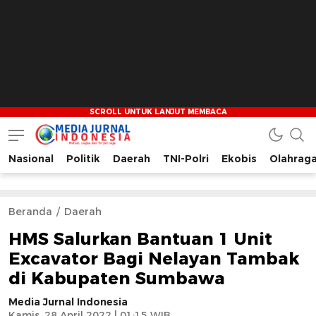
Nasional
Politik
Daerah
TNI-Polri
Ekobis
Olahrag
Media Jurnal Indonesia
Bersama Membangun Indonesia
Beranda
Daerah
HMS Salurkan Bantuan 1 Unit
Excavator Bagi Nelayan Tambak
di Kabupaten Sumbawa
Media Jurnal Indonesia
Kamis, 28 April 2022 | 01:15 WIB