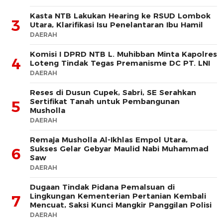
Kasta NTB Lakukan Hearing ke RSUD Lombok
3
Utara, Klarifikasi Isu Penelantaran Ibu Hamil
DAERAH
Komisi I DPRD NTB L. Muhibban Minta Kapolres
4
Loteng Tindak Tegas Premanisme DC PT. LNI
DAERAH
Reses di Dusun Cupek, Sabri, SE Serahkan
Sertifikat Tanah untuk Pembangunan
5
Musholla
DAERAH
Remaja Musholla Al-Ikhlas Empol Utara,
Sukses Gelar Gebyar Maulid Nabi Muhammad
6
Saw
DAERAH
Dugaan Tindak Pidana Pemalsuan di
Lingkungan Kementerian Pertanian Kembali
7
Mencuat, Saksi Kunci Mangkir Panggilan Polisi
DAERAH