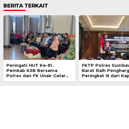
BERITA TERKAIT
Peringati HUT Ke-81,
FKTP Polres Sumba
Pemkab KSB Bersama
Barat Raih Penghar
Polres dan FK Unair Gelar
Peringkat III dari Ka
Seminar Kesehatan “1000
NTB Saat Rakernis
Hari Pertama Kehidupan”
Biddokkes 2026