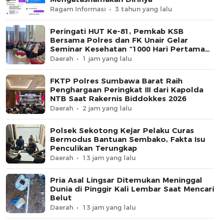
Ragam Informasi
3 tahun yang lalu
Peringati HUT Ke-81, Pemkab KSB
Bersama Polres dan FK Unair Gelar
Seminar Kesehatan “1000 Hari Pertama
Kehidupan”
Daerah
1 jam yang lalu
FKTP Polres Sumbawa Barat Raih
Penghargaan Peringkat III dari Kapolda
NTB Saat Rakernis Biddokkes 2026
Daerah
2 jam yang lalu
Polsek Sekotong Kejar Pelaku Curas
Bermodus Bantuan Sembako, Fakta Isu
Penculikan Terungkap
Daerah
13 jam yang lalu
Pria Asal Lingsar Ditemukan Meninggal
Dunia di Pinggir Kali Lembar Saat Mencari
Belut
Daerah
13 jam yang lalu