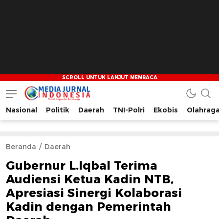
Nasional
Politik
Daerah
TNI-Polri
Ekobis
Olahrag
Media Jurnal Indonesia
Bersama Membangun Indonesia
Beranda
Daerah
Gubernur L.Iqbal Terima
Audiensi Ketua Kadin NTB,
Apresiasi Sinergi Kolaborasi
Kadin dengan Pemerintah