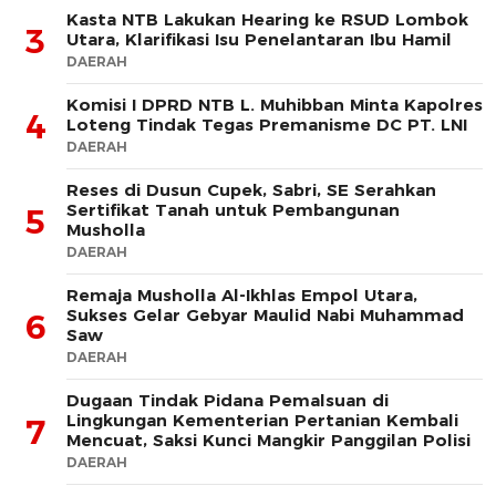
Kasta NTB Lakukan Hearing ke RSUD Lombok
3
Utara, Klarifikasi Isu Penelantaran Ibu Hamil
DAERAH
Komisi I DPRD NTB L. Muhibban Minta Kapolres
4
Loteng Tindak Tegas Premanisme DC PT. LNI
DAERAH
Reses di Dusun Cupek, Sabri, SE Serahkan
Sertifikat Tanah untuk Pembangunan
5
Musholla
DAERAH
Remaja Musholla Al-Ikhlas Empol Utara,
Sukses Gelar Gebyar Maulid Nabi Muhammad
6
Saw
DAERAH
Dugaan Tindak Pidana Pemalsuan di
Lingkungan Kementerian Pertanian Kembali
7
Mencuat, Saksi Kunci Mangkir Panggilan Polisi
DAERAH