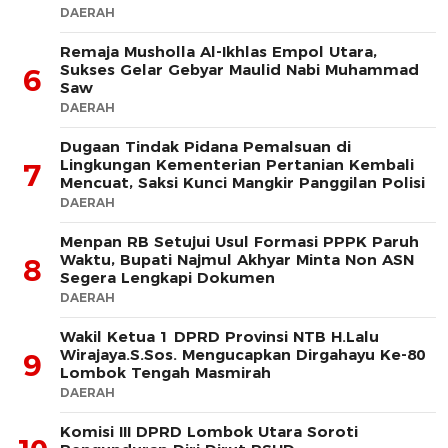
DAERAH
Remaja Musholla Al-Ikhlas Empol Utara,
Sukses Gelar Gebyar Maulid Nabi Muhammad
6
Saw
DAERAH
Dugaan Tindak Pidana Pemalsuan di
Lingkungan Kementerian Pertanian Kembali
7
Mencuat, Saksi Kunci Mangkir Panggilan Polisi
DAERAH
Menpan RB Setujui Usul Formasi PPPK Paruh
Waktu, Bupati Najmul Akhyar Minta Non ASN
8
Segera Lengkapi Dokumen
DAERAH
Wakil Ketua 1 DPRD Provinsi NTB H.Lalu
Wirajaya.S.Sos. Mengucapkan Dirgahayu Ke-80
9
Lombok Tengah Masmirah
DAERAH
Komisi III DPRD Lombok Utara Soroti