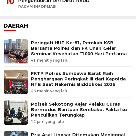
10
Pengunduran Diri Dirut RSUD
RAGAM INFORMASI
DAERAH
Peringati HUT Ke-81, Pemkab KSB
Bersama Polres dan FK Unair Gelar
Seminar Kesehatan “1000 Hari Pertama
Kehidupan”
41 menit yang lalu
FKTP Polres Sumbawa Barat Raih
Penghargaan Peringkat III dari Kapolda
NTB Saat Rakernis Biddokkes 2026
46 menit yang lalu
Polsek Sekotong Kejar Pelaku Curas
Bermodus Bantuan Sembako, Fakta Isu
Penculikan Terungkap
12 jam yang lalu
Pria Asal Lingsar Ditemukan Meninggal