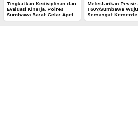
Tingkatkan Kedisiplinan dan
‎Melestarikan Pesisi
Evaluasi Kinerja, Polres
1607/Sumbawa Wuj
Sumbawa Barat Gelar Apel
Semangat Kemerde
Fungsi
Lewat Aksi Nyata