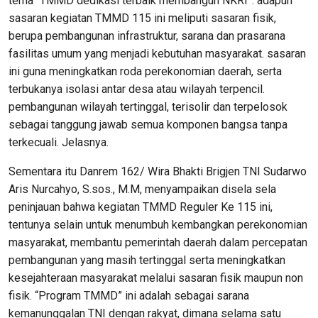
tema “TMMD dedikasi terbaik membangun NKRI”. adapun
sasaran kegiatan TMMD 115 ini meliputi sasaran fisik,
berupa pembangunan infrastruktur, sarana dan prasarana
fasilitas umum yang menjadi kebutuhan masyarakat. sasaran
ini guna meningkatkan roda perekonomian daerah, serta
terbukanya isolasi antar desa atau wilayah terpencil.
pembangunan wilayah tertinggal, terisolir dan terpelosok
sebagai tanggung jawab semua komponen bangsa tanpa
terkecuali. Jelasnya.
Sementara itu Danrem 162/ Wira Bhakti Brigjen TNI Sudarwo
Aris Nurcahyo, S.sos., M.M, menyampaikan disela sela
peninjauan bahwa kegiatan TMMD Reguler Ke 115 ini,
tentunya selain untuk menumbuh kembangkan perekonomian
masyarakat, membantu pemerintah daerah dalam percepatan
pembangunan yang masih tertinggal serta meningkatkan
kesejahteraan masyarakat melalui sasaran fisik maupun non
fisik. “Program TMMD” ini adalah sebagai sarana
kemanunggalan TNI dengan rakyat, dimana selama satu