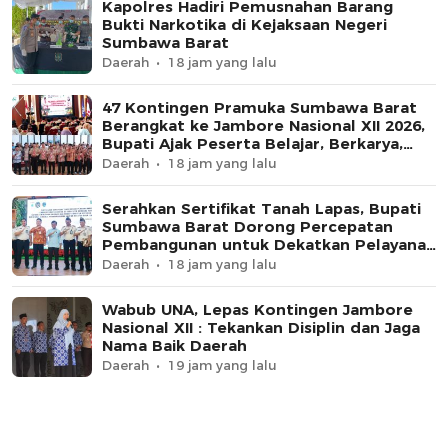
Kapolres Hadiri Pemusnahan Barang
Bukti Narkotika di Kejaksaan Negeri
Sumbawa Barat
Daerah
18 jam yang lalu
47 Kontingen Pramuka Sumbawa Barat
Berangkat ke Jambore Nasional XII 2026,
Bupati Ajak Peserta Belajar, Berkarya,
dan Harumkan Nama Daerah
Daerah
18 jam yang lalu
Serahkan Sertifikat Tanah Lapas, Bupati
Sumbawa Barat Dorong Percepatan
Pembangunan untuk Dekatkan Pelayanan
Pemasyarakatan
Daerah
18 jam yang lalu
Wabub UNA, Lepas Kontingen Jambore
Nasional XII : Tekankan Disiplin dan Jaga
Nama Baik Daerah
Daerah
19 jam yang lalu