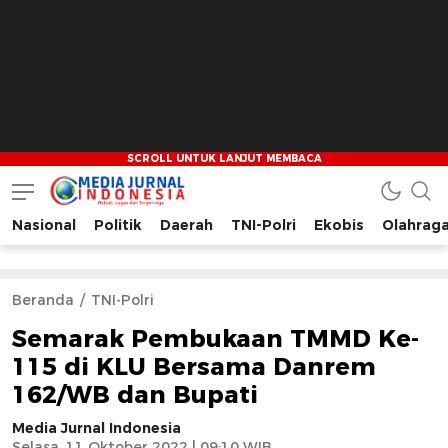
Nasional
Politik
Daerah
TNI-Polri
Ekobis
Olahrag
Media Jurnal Indonesia
Bersama Membangun Indonesia
Beranda
TNI-Polri
Semarak Pembukaan TMMD Ke-
115 di KLU Bersama Danrem
162/WB dan Bupati
Media Jurnal Indonesia
Selasa, 11 Oktober 2022 | 09:10 WIB