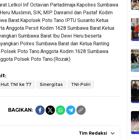
at Letkol Inf Octavian Partadimaja.Kapolres Sumbawa
Heru Muslimin, SIK, MIP. Danramil dan Pastaf Kodim
a Barat.Kapolsek Poto Tano IPTU Susanto.Ketua
rta Anggota Persit Kodim 1628 Sumbawa Barat.Ketua
angkari Sumbawa Barat Ibu Dewi Heru beserta
yangkari Polres Sumbawa Barat dan Ketua Ranting
i Polsek Poto Tano.Anggota Kodim 1628 Sumbawa
nggota Polsek Poto Tano.(Rozak)
it:
Hut TNI ke 77
Sinergitas
TNI-Polri
BAGIKAN:
Tim Redaksi