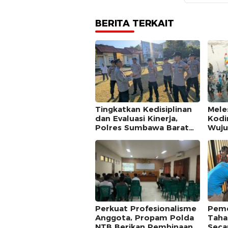
BERITA TERKAIT
Tingkatkan Kedisiplinan
‎Mele
dan Evaluasi Kinerja,
Kodi
Polres Sumbawa Barat
Wuju
Gelar Apel Fungsi
Keme
Nyat
Perkuat Profesionalisme
Peme
Anggota, Propam Polda
Taha
NTB Berikan Pembinaan
Seca