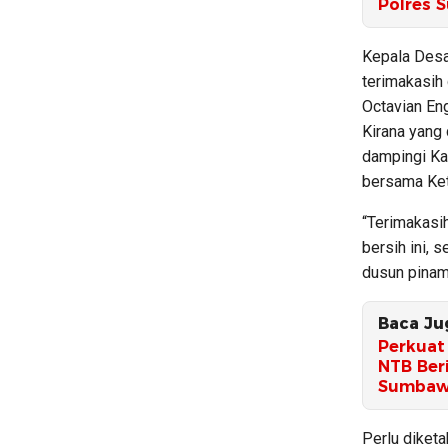
Polres 
Kepala Des
terimakasih
Octavian Eng
Kirana yang
dampingi Ka
bersama Ket
“Terimakasih
bersih ini, 
dusun pinam
Baca Ju
Perkuat
NTB Beri
Sumbaw
Perlu diketa