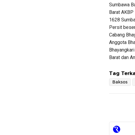
Sumbawa Bar
Barat AKBP 
1628 Sumbaw
Persit bese
Cabang Bhay
Anggota Bha
Bhayangkar
Barat dan A
Tag Terka
Baksos