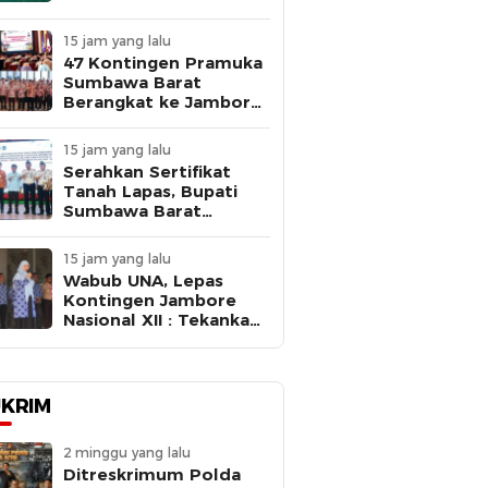
Kejaksaan Negeri
Sumbawa Barat
15 jam yang lalu
47 Kontingen Pramuka
Sumbawa Barat
Berangkat ke Jambore
Nasional XII 2026,
Bupati Ajak Peserta
15 jam yang lalu
Belajar, Berkarya, dan
Serahkan Sertifikat
Harumkan Nama
Tanah Lapas, Bupati
Daerah
Sumbawa Barat
Dorong Percepatan
Pembangunan untuk
15 jam yang lalu
Dekatkan Pelayanan
Wabub UNA, Lepas
Pemasyarakatan
Kontingen Jambore
Nasional XII : Tekankan
Disiplin dan Jaga Nama
Baik Daerah
KRIM
2 minggu yang lalu
Ditreskrimum Polda