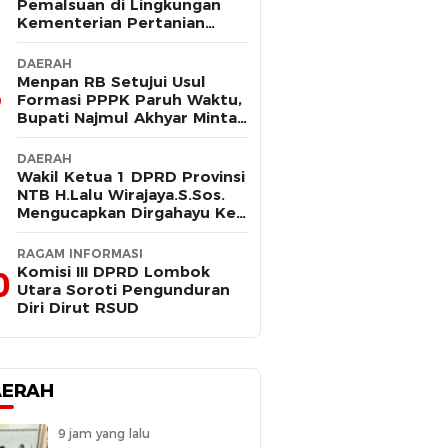
Pemalsuan di Lingkungan
Kementerian Pertanian
Kembali Mencuat, Saksi
Kunci Mangkir Panggilan
DAERAH
Polisi
Menpan RB Setujui Usul
Formasi PPPK Paruh Waktu,
Bupati Najmul Akhyar Minta
Non ASN Segera Lengkapi
Dokumen
DAERAH
Wakil Ketua 1 DPRD Provinsi
NTB H.Lalu Wirajaya.S.Sos.
Mengucapkan Dirgahayu Ke-
80 Lombok Tengah
Masmirah
RAGAM INFORMASI
Komisi III DPRD Lombok
0
Utara Soroti Pengunduran
Diri Dirut RSUD
AERAH
9 jam yang lalu