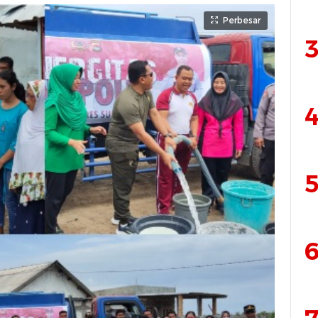
Perbesar
3
4
5
6