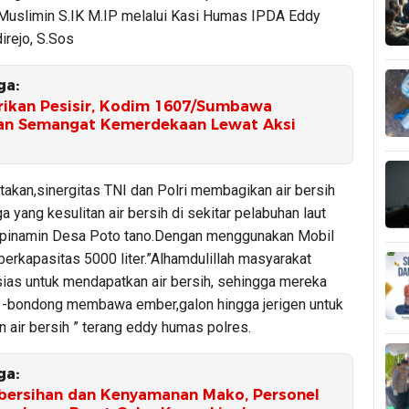
uslimin S.IK M.IP melalui Kasi Humas IPDA Eddy
irejo, S.Sos
ga:
arikan Pesisir, Kodim 1607/Sumbawa
n Semangat Kemerdekaan Lewat Aksi
akan,sinergitas TNI dan Polri membagikan air bersih
 yang kesulitan air bersih di sekitar pelabuhan laut
 pinamin Desa Poto tano.Dengan menggunakan Mobil
berkapasitas 5000 liter.”Alhamdulillah masyarakat
sias untuk mendapatkan air bersih, sehingga mereka
-bondong membawa ember,galon hingga jerigen untuk
 air bersih ” terang eddy humas polres.
ga:
bersihan dan Kenyamanan Mako, Personel