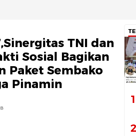
TE
,Sinergitas TNI dan
akti Sosial Bagikan
an Paket Sembako
a Pinamin
1
IB
2