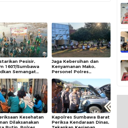
starikan Pesisir,
Jaga Kebersihan dan
m 1607/Sumbawa
Kenyamanan Mako,
dkan Semangat
Personel Polres
rdekaan Lewat Aksi
Sumbawa Barat Gelar
a
Kurve Lingkungan
riksaan Kesehatan
Kapolres Sumbawa Barat
nan Dilaksanakan
Periksa Kendaraan Dinas,
ra Rutin, Polres
Tekankan Kesiapan