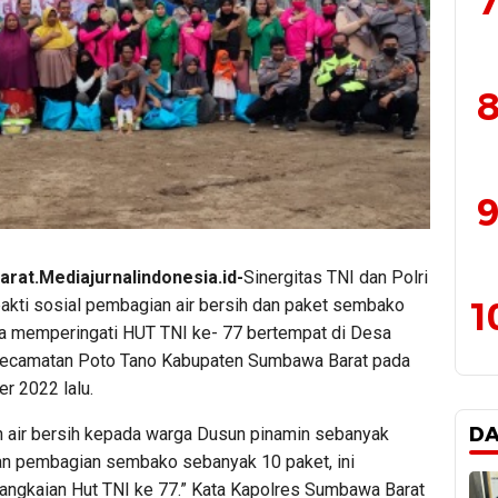
7
8
9
rat.Mediajurnalindonesia.id-
Sinergitas TNI dan Polri
1
akti sosial pembagian air bersih dan paket sembako
a memperingati HUT TNI ke- 77 bertempat di Desa
Kecamatan Poto Tano Kabupaten Sumbawa Barat pada
r 2022 lalu.
D
 air bersih kepada warga Dusun pinamin sebanyak
dan pembagian sembako sebanyak 10 paket, ini
angkaian Hut TNI ke 77.” Kata Kapolres Sumbawa Barat