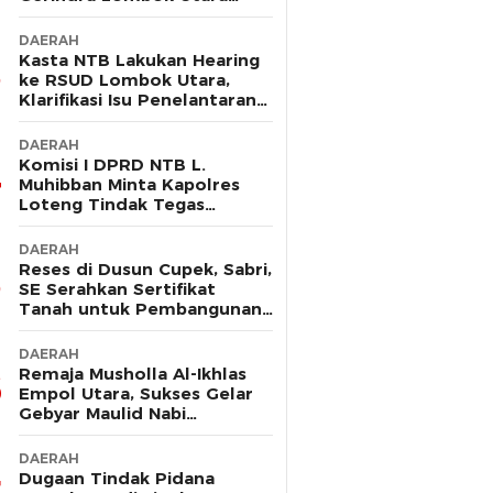
Sebut Tak Ada Pelanggaran
DAERAH
Kasta NTB Lakukan Hearing
ke RSUD Lombok Utara,
Klarifikasi Isu Penelantaran
Ibu Hamil
DAERAH
Komisi I DPRD NTB L.
Muhibban Minta Kapolres
Loteng Tindak Tegas
Premanisme DC PT. LNI
DAERAH
Reses di Dusun Cupek, Sabri,
SE Serahkan Sertifikat
Tanah untuk Pembangunan
Musholla
DAERAH
Remaja Musholla Al-Ikhlas
Empol Utara, Sukses Gelar
Gebyar Maulid Nabi
Muhammad Saw
DAERAH
Dugaan Tindak Pidana