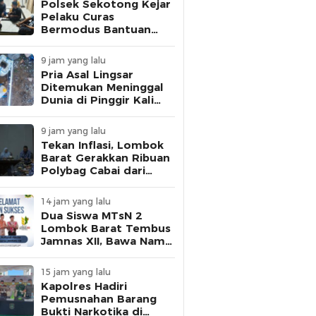
Polsek Sekotong Kejar
Pelaku Curas
Bermodus Bantuan
Sembako, Fakta Isu
Penculikan Terungkap
9 jam yang lalu
Pria Asal Lingsar
Ditemukan Meninggal
Dunia di Pinggir Kali
Lembar Saat Mencari
Belut
9 jam yang lalu
Tekan Inflasi, Lombok
Barat Gerakkan Ribuan
Polybag Cabai dari
Sekolah hingga
Masyarakat
14 jam yang lalu
Dua Siswa MTsN 2
Lombok Barat Tembus
Jamnas XII, Bawa Nama
NTB ke Panggung
Nasional
15 jam yang lalu
Kapolres Hadiri
Pemusnahan Barang
Bukti Narkotika di