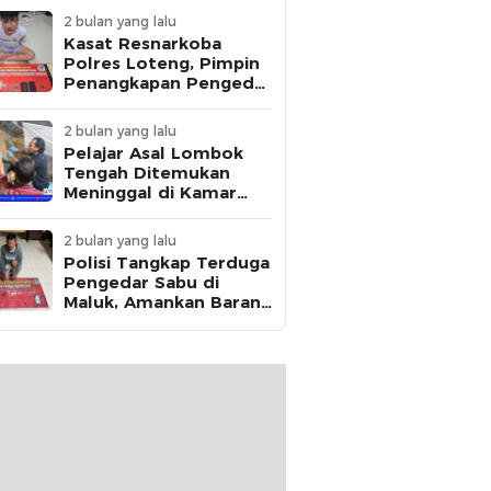
2 bulan yang lalu
Kasat Resnarkoba
Polres Loteng, Pimpin
Penangkapan Pengedar
Ganja Asal Kota
Mataram di Praya
2 bulan yang lalu
Pelajar Asal Lombok
Tengah Ditemukan
Meninggal di Kamar
Kos, Polisi Dalami Jejak
Komunikasi Terakhir
2 bulan yang lalu
Korban
Polisi Tangkap Terduga
Pengedar Sabu di
Maluk, Amankan Barang
Bukti 12,95 Gram