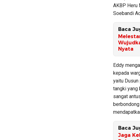
AKBP Heru M
Soebandi Ad
Baca Ju
‎Melest
Wujudka
Nyata
Eddy mengat
kepada warga
yaitu Dusun
tangki yang 
sangat antu
berbondong 
mendapatkan
Baca Ju
Jaga Ke