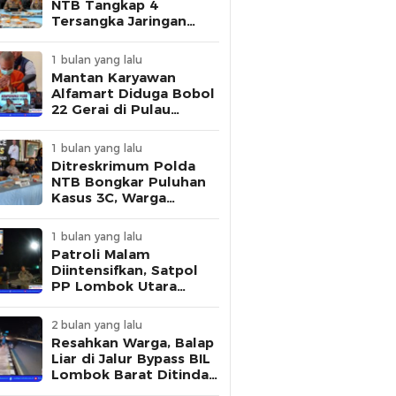
NTB Tangkap 4
Tersangka Jaringan
Pembuat STNK Palsu
1 bulan yang lalu
Mantan Karyawan
Alfamart Diduga Bobol
22 Gerai di Pulau
Lombok, Polisi Ungkap
Modus Pelaku
1 bulan yang lalu
Ditreskrimum Polda
NTB Bongkar Puluhan
Kasus 3C, Warga
Diminta Tingkatkan
Kewaspadaan
1 bulan yang lalu
Patroli Malam
Diintensifkan, Satpol
PP Lombok Utara
Tertibkan Aktivitas
Remaja di Kawasan
2 bulan yang lalu
Kantor Bupati
Resahkan Warga, Balap
Liar di Jalur Bypass BIL
Lombok Barat Ditindak
Polisi