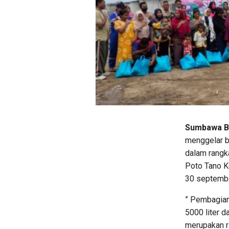
Sumbawa Ba
menggelar b
dalam rangk
Poto Tano 
30 septembe
” Pembagian
5000 liter 
merupakan r