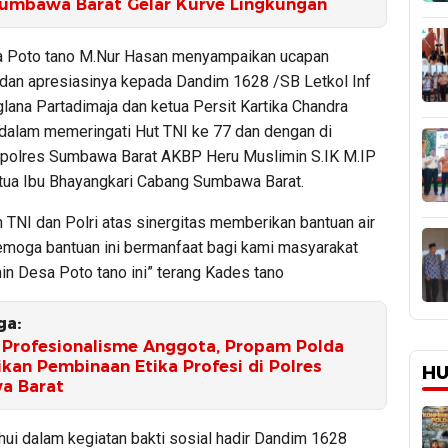
Sumbawa Barat Gelar Kurve Lingkungan
a Poto tano M.Nur Hasan menyampaikan ucapan
 dan apresiasinya kepada Dandim 1628 /SB Letkol Inf
lana Partadimaja dan ketua Persit Kartika Chandra
 dalam memeringati Hut TNI ke 77 dan dengan di
polres Sumbawa Barat AKBP Heru Muslimin S.IK M.IP
ua Ibu Bhayangkari Cabang Sumbawa Barat.
 TNI dan Polri atas sinergitas memberikan bantuan air
semoga bantuan ini bermanfaat bagi kami masyarakat
in Desa Poto tano ini” terang Kades tano
ga:
 Profesionalisme Anggota, Propam Polda
kan Pembinaan Etika Profesi di Polres
HU
a Barat
hui dalam kegiatan bakti sosial hadir Dandim 1628