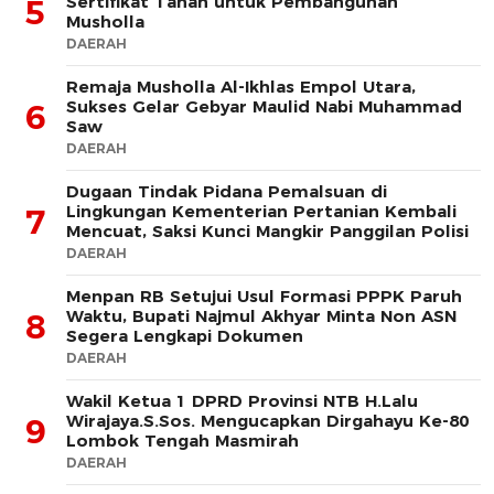
Sertifikat Tanah untuk Pembangunan
5
Musholla
DAERAH
Remaja Musholla Al-Ikhlas Empol Utara,
Sukses Gelar Gebyar Maulid Nabi Muhammad
6
Saw
DAERAH
Dugaan Tindak Pidana Pemalsuan di
Lingkungan Kementerian Pertanian Kembali
7
Mencuat, Saksi Kunci Mangkir Panggilan Polisi
DAERAH
Menpan RB Setujui Usul Formasi PPPK Paruh
Waktu, Bupati Najmul Akhyar Minta Non ASN
8
Segera Lengkapi Dokumen
DAERAH
Wakil Ketua 1 DPRD Provinsi NTB H.Lalu
Wirajaya.S.Sos. Mengucapkan Dirgahayu Ke-80
9
Lombok Tengah Masmirah
DAERAH