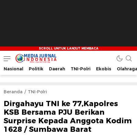
Nasional
Politik
Daerah
TNI-Polri
Ekobis
Olahrag
Media Jurnal Indonesia
Bersama Membangun Indonesia
Beranda
TNI-Polri
Dirgahayu TNI ke 77,Kapolres
KSB Bersama PJU Berikan
Surprise Kepada Anggota Kodim
1628 / Sumbawa Barat