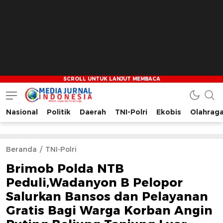
Nasional
Politik
Daerah
TNI-Polri
Ekobis
Olahrag
Media Jurnal Indonesia
Bersama Membangun Indonesia
Beranda
TNI-Polri
Brimob Polda NTB
Peduli,Wadanyon B Pelopor
Salurkan Bansos dan Pelayanan
Gratis Bagi Warga Korban Angin