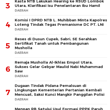
Kasta NTB Lakukan Hearing ke RSUD Lombok
3
Utara, Klarifikasi Isu Penelantaran Ibu Hamil
DAERAH
Komisi I DPRD NTB L. Muhibban Minta Kapolres
4
Loteng Tindak Tegas Premanisme DC PT. LNI
DAERAH
Reses di Dusun Cupek, Sabri, SE Serahkan
Sertifikat Tanah untuk Pembangunan
5
Musholla
DAERAH
Remaja Musholla Al-Ikhlas Empol Utara,
Sukses Gelar Gebyar Maulid Nabi Muhammad
6
Saw
DAERAH
Dugaan Tindak Pidana Pemalsuan di
Lingkungan Kementerian Pertanian Kembali
7
Mencuat, Saksi Kunci Mangkir Panggilan Polisi
DAERAH
Menpan RB Setujui Usul Formasi PPPK Paruh