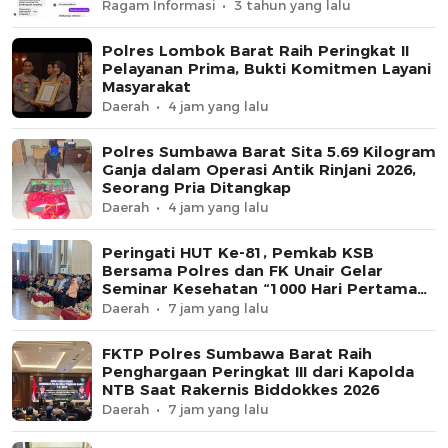
Ragam Informasi
3 tahun yang lalu
Polres Lombok Barat Raih Peringkat II
Pelayanan Prima, Bukti Komitmen Layani
Masyarakat
Daerah
4 jam yang lalu
Polres Sumbawa Barat Sita 5.69 Kilogram
Ganja dalam Operasi Antik Rinjani 2026,
Seorang Pria Ditangkap
Daerah
4 jam yang lalu
Peringati HUT Ke-81, Pemkab KSB
Bersama Polres dan FK Unair Gelar
Seminar Kesehatan “1000 Hari Pertama
Kehidupan”
Daerah
7 jam yang lalu
FKTP Polres Sumbawa Barat Raih
Penghargaan Peringkat III dari Kapolda
NTB Saat Rakernis Biddokkes 2026
Daerah
7 jam yang lalu