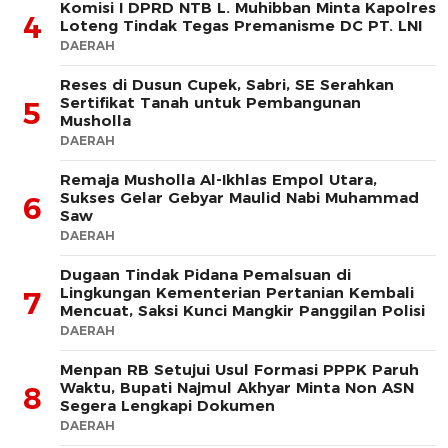
Komisi I DPRD NTB L. Muhibban Minta Kapolres
4
Loteng Tindak Tegas Premanisme DC PT. LNI
DAERAH
Reses di Dusun Cupek, Sabri, SE Serahkan
Sertifikat Tanah untuk Pembangunan
5
Musholla
DAERAH
Remaja Musholla Al-Ikhlas Empol Utara,
Sukses Gelar Gebyar Maulid Nabi Muhammad
6
Saw
DAERAH
Dugaan Tindak Pidana Pemalsuan di
Lingkungan Kementerian Pertanian Kembali
7
Mencuat, Saksi Kunci Mangkir Panggilan Polisi
DAERAH
Menpan RB Setujui Usul Formasi PPPK Paruh
Waktu, Bupati Najmul Akhyar Minta Non ASN
8
Segera Lengkapi Dokumen
DAERAH