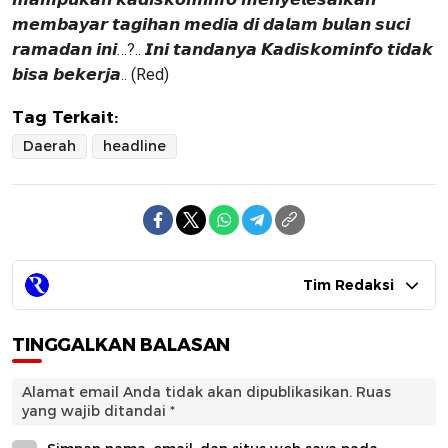
𝙢𝙚𝙢𝙗𝙖𝙮𝙖𝙧 𝙩𝙖𝙜𝙞𝙝𝙖𝙣 𝙢𝙚𝙙𝙞𝙖 𝙙𝙞 𝙙𝙖𝙡𝙖𝙢 𝙗𝙪𝙡𝙖𝙣 𝙨𝙪𝙘𝙞
𝙧𝙖𝙢𝙖𝙙𝙖𝙣 𝙞𝙣𝙞…?.. 𝙄𝙣𝙞 𝙩𝙖𝙣𝙙𝙖𝙣𝙮𝙖 𝙆𝙖𝙙𝙞𝙨𝙠𝙤𝙢𝙞𝙣𝙛𝙤 𝙩𝙞𝙙𝙖𝙠
𝙗𝙞𝙨𝙖 𝙗𝙚𝙠𝙚𝙧𝙟𝙖.. (Red)
Tag Terkait:
Daerah
headline
Tim Redaksi
TINGGALKAN BALASAN
Alamat email Anda tidak akan dipublikasikan.
Ruas
yang wajib ditandai
*