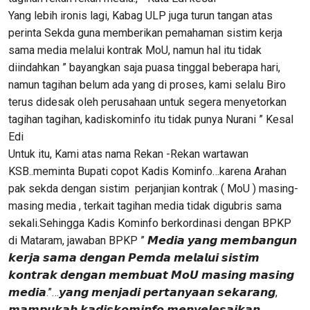
Yang lebih ironis lagi, Kabag ULP juga turun tangan atas
perinta Sekda guna memberikan pemahaman sistim kerja
sama media melalui kontrak MoU, namun hal itu tidak
diindahkan ” bayangkan saja puasa tinggal beberapa hari,
namun tagihan belum ada yang di proses, kami selalu Biro
terus didesak oleh perusahaan untuk segera menyetorkan
tagihan tagihan, kadiskominfo itu tidak punya Nurani ” Kesal
Edi
Untuk itu, Kami atas nama Rekan -Rekan wartawan
KSB..meminta Bupati copot Kadis Kominfo…karena Arahan
pak sekda dengan sistim perjanjian kontrak ( MoU ) masing-
masing media , terkait tagihan media tidak digubris sama
sekali.Sehingga Kadis Kominfo berkordinasi dengan BPKP
di Mataram, jawaban BPKP ” 𝙈𝙚𝙙𝙞𝙖 𝙮𝙖𝙣𝙜 𝙢𝙚𝙢𝙗𝙖𝙣𝙜𝙪𝙣
𝙠𝙚𝙧𝙟𝙖 𝙨𝙖𝙢𝙖 𝙙𝙚𝙣𝙜𝙖𝙣 𝙋𝙚𝙢𝙙𝙖 𝙢𝙚𝙡𝙖𝙡𝙪𝙞 𝙨𝙞𝙨𝙩𝙞𝙢
𝙠𝙤𝙣𝙩𝙧𝙖𝙠 𝙙𝙚𝙣𝙜𝙖𝙣 𝙢𝙚𝙢𝙗𝙪𝙖𝙩 𝙈𝙤𝙐 𝙢𝙖𝙨𝙞𝙣𝙜 𝙢𝙖𝙨𝙞𝙣𝙜
𝙢𝙚𝙙𝙞𝙖.”…𝙮𝙖𝙣𝙜 𝙢𝙚𝙣𝙟𝙖𝙙𝙞 𝙥𝙚𝙧𝙩𝙖𝙣𝙮𝙖𝙖𝙣 𝙨𝙚𝙠𝙖𝙧𝙖𝙣𝙜,
𝙢𝙖𝙢𝙥𝙪𝙠𝙖𝙝 𝙠𝙖𝙙𝙞𝙨𝙠𝙤𝙢𝙞𝙣𝙛𝙤 𝙢𝙚𝙣𝙮𝙚𝙡𝙚𝙨𝙖𝙞𝙠𝙖𝙣