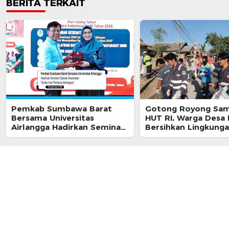
BERITA TERKAIT
Pemkab Sumbawa Barat
Gotong Royong Sa
Bersama Universitas
HUT RI, Warga Desa 
Airlangga Hadirkan Seminar
Bersihkan Lingkung
Edukasi Kesehatan Seribu
Berbasis Posyandu
Hari Pertama Kehidupan