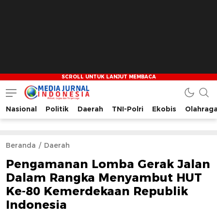
Nasional
Politik
Daerah
TNI-Polri
Ekobis
Olahrag
Media Jurnal Indonesia
Bersama Membangun Indonesia
Beranda
Daerah
Pengamanan Lomba Gerak Jalan
Dalam Rangka Menyambut HUT
Ke-80 Kemerdekaan Republik
Indonesia