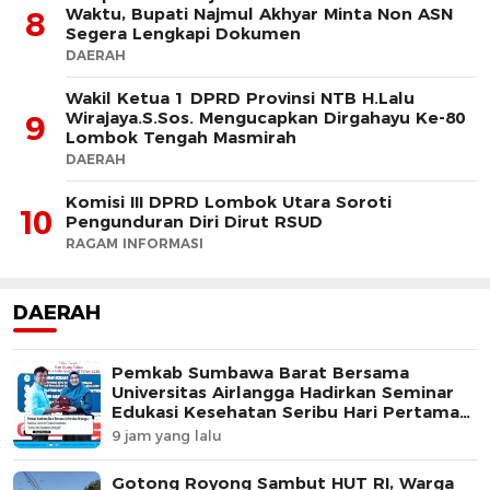
Waktu, Bupati Najmul Akhyar Minta Non ASN
8
Segera Lengkapi Dokumen
DAERAH
Wakil Ketua 1 DPRD Provinsi NTB H.Lalu
Wirajaya.S.Sos. Mengucapkan Dirgahayu Ke-80
9
Lombok Tengah Masmirah
DAERAH
Komisi III DPRD Lombok Utara Soroti
10
Pengunduran Diri Dirut RSUD
RAGAM INFORMASI
DAERAH
Pemkab Sumbawa Barat Bersama
Universitas Airlangga Hadirkan Seminar
Edukasi Kesehatan Seribu Hari Pertama
Kehidupan
9 jam yang lalu
Gotong Royong Sambut HUT RI, Warga