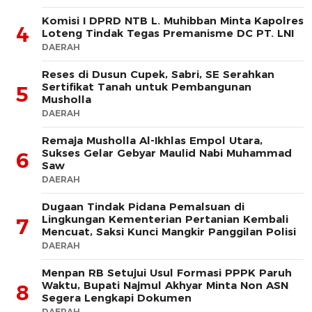
Komisi I DPRD NTB L. Muhibban Minta Kapolres
4
Loteng Tindak Tegas Premanisme DC PT. LNI
DAERAH
Reses di Dusun Cupek, Sabri, SE Serahkan
Sertifikat Tanah untuk Pembangunan
5
Musholla
DAERAH
Remaja Musholla Al-Ikhlas Empol Utara,
Sukses Gelar Gebyar Maulid Nabi Muhammad
6
Saw
DAERAH
Dugaan Tindak Pidana Pemalsuan di
Lingkungan Kementerian Pertanian Kembali
7
Mencuat, Saksi Kunci Mangkir Panggilan Polisi
DAERAH
Menpan RB Setujui Usul Formasi PPPK Paruh
Waktu, Bupati Najmul Akhyar Minta Non ASN
8
Segera Lengkapi Dokumen
DAERAH