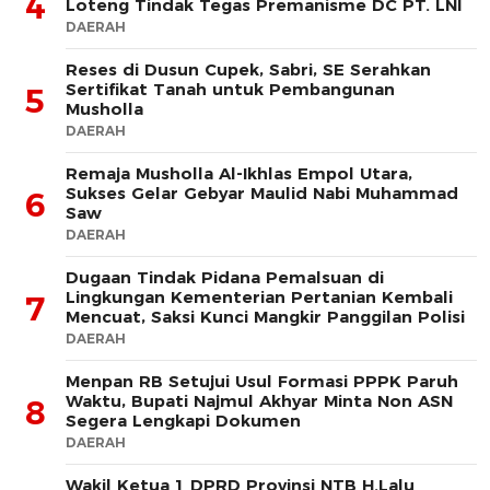
4
Loteng Tindak Tegas Premanisme DC PT. LNI
DAERAH
Reses di Dusun Cupek, Sabri, SE Serahkan
Sertifikat Tanah untuk Pembangunan
5
Musholla
DAERAH
Remaja Musholla Al-Ikhlas Empol Utara,
Sukses Gelar Gebyar Maulid Nabi Muhammad
6
Saw
DAERAH
Dugaan Tindak Pidana Pemalsuan di
Lingkungan Kementerian Pertanian Kembali
7
Mencuat, Saksi Kunci Mangkir Panggilan Polisi
DAERAH
Menpan RB Setujui Usul Formasi PPPK Paruh
Waktu, Bupati Najmul Akhyar Minta Non ASN
8
Segera Lengkapi Dokumen
DAERAH
Wakil Ketua 1 DPRD Provinsi NTB H.Lalu