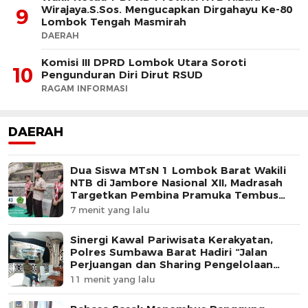
Wirajaya.S.Sos. Mengucapkan Dirgahayu Ke-80
9
Lombok Tengah Masmirah
DAERAH
Komisi III DPRD Lombok Utara Soroti
10
Pengunduran Diri Dirut RSUD
RAGAM INFORMASI
DAERAH
Dua Siswa MTsN 1 Lombok Barat Wakili
NTB di Jambore Nasional XII, Madrasah
Targetkan Pembina Pramuka Tembus
Tingkat Nasional
7 menit yang lalu
Sinergi Kawal Pariwisata Kerakyatan,
Polres Sumbawa Barat Hadiri “Jalan
Perjuangan dan Sharing Pengelolaan
Pariwisata Bendungan Tiu Suntuk”
11 menit yang lalu