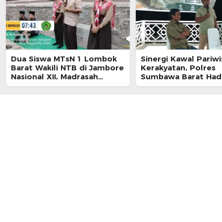
Dua Siswa MTsN 1 Lombok
Sinergi Kawal Pariwi
Barat Wakili NTB di Jambore
Kerakyatan, Polres
Nasional XII, Madrasah
Sumbawa Barat Hadir
Targetkan Pembina
Perjuangan dan Sha
Pramuka Tembus Tingkat
Pengelolaan Pariwis
Nasional
Bendungan Tiu Sunt