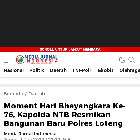
Nasional
Politik
Daerah
TNI-Polri
Ekobis
Olahrag
Media Jurnal Indonesia
Bersama Membangun Indonesia
Beranda
Daerah
Moment Hari Bhayangkara Ke-
76, Kapolda NTB Resmikan
Bangunan Baru Polres Loteng
Media Jurnal Indonesia
Jumat, 1 Juli 2022 | 22:22 WIB