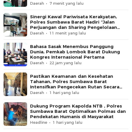
Tingkat Nasional
Daerah
7 menit yang lalu
Sinergi Kawal Pariwisata Kerakyatan,
Polres Sumbawa Barat Hadiri “Jalan
Perjuangan dan Sharing Pengelolaan
Pariwisata Bendungan Tiu Suntuk”
Daerah
11 menit yang lalu
Bahasa Sasak Menembus Panggung
Dunia, Pemkab Lombok Barat Dukung
Kongres Internasional Pertama
Daerah
22 jam yang lalu
Pastikan Keamanan dan Kesehatan
Tahanan, Polres Sumbawa Barat
Intensifkan Pengecekan Rutan Secara
Berkala
Daerah
1 hari yang lalu
Dukung Program Kapolda NTB , Polres
Sumbawa Barat Optimalkan Polmas dan
Pendekatan Humanis di Masyarakat
Headline
1 hari yang lalu