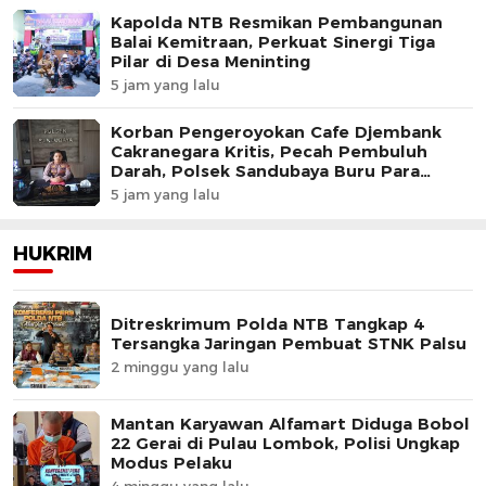
Kapolda NTB Resmikan Pembangunan
Balai Kemitraan, Perkuat Sinergi Tiga
Pilar di Desa Meninting
5 jam yang lalu
Korban Pengeroyokan Cafe Djembank
Cakranegara Kritis, Pecah Pembuluh
Darah, Polsek Sandubaya Buru Para
Pelaku.
5 jam yang lalu
HUKRIM
Ditreskrimum Polda NTB Tangkap 4
Tersangka Jaringan Pembuat STNK Palsu
2 minggu yang lalu
Mantan Karyawan Alfamart Diduga Bobol
22 Gerai di Pulau Lombok, Polisi Ungkap
Modus Pelaku
4 minggu yang lalu