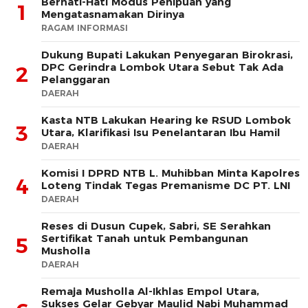
Berhati-Hati Modus Penipuan yang
1
Mengatasnamakan Dirinya
RAGAM INFORMASI
Dukung Bupati Lakukan Penyegaran Birokrasi,
DPC Gerindra Lombok Utara Sebut Tak Ada
2
Pelanggaran
DAERAH
Kasta NTB Lakukan Hearing ke RSUD Lombok
3
Utara, Klarifikasi Isu Penelantaran Ibu Hamil
DAERAH
Komisi I DPRD NTB L. Muhibban Minta Kapolres
4
Loteng Tindak Tegas Premanisme DC PT. LNI
DAERAH
Reses di Dusun Cupek, Sabri, SE Serahkan
Sertifikat Tanah untuk Pembangunan
5
Musholla
DAERAH
Remaja Musholla Al-Ikhlas Empol Utara,
Sukses Gelar Gebyar Maulid Nabi Muhammad