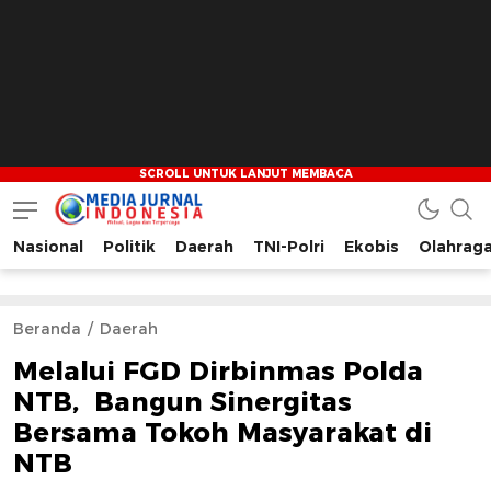
Nasional
Politik
Daerah
TNI-Polri
Ekobis
Olahrag
Media Jurnal Indonesia
Bersama Membangun Indonesia
Beranda
Daerah
Melalui FGD Dirbinmas Polda
NTB, Bangun Sinergitas
Bersama Tokoh Masyarakat di
NTB