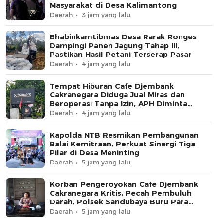
Masyarakat di Desa Kalimantong
Daerah
3 jam yang lalu
Bhabinkamtibmas Desa Rarak Ronges
Dampingi Panen Jagung Tahap III,
Pastikan Hasil Petani Terserap Pasar
Daerah
4 jam yang lalu
Tempat Hiburan Cafe Djembank
Cakranegara Diduga Jual Miras dan
Beroperasi Tanpa Izin, APH Diminta
Segera Bertindak
Daerah
4 jam yang lalu
Kapolda NTB Resmikan Pembangunan
Balai Kemitraan, Perkuat Sinergi Tiga
Pilar di Desa Meninting
Daerah
5 jam yang lalu
Korban Pengeroyokan Cafe Djembank
Cakranegara Kritis, Pecah Pembuluh
Darah, Polsek Sandubaya Buru Para
Pelaku.
Daerah
5 jam yang lalu