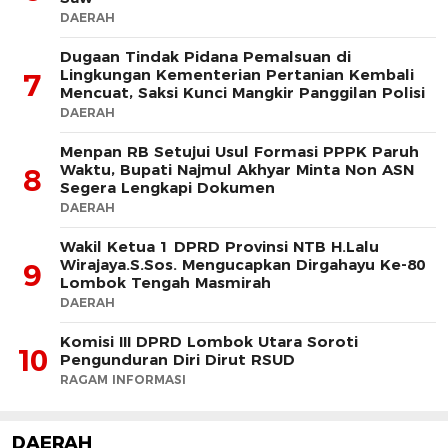
DAERAH
Dugaan Tindak Pidana Pemalsuan di
Lingkungan Kementerian Pertanian Kembali
7
Mencuat, Saksi Kunci Mangkir Panggilan Polisi
DAERAH
Menpan RB Setujui Usul Formasi PPPK Paruh
Waktu, Bupati Najmul Akhyar Minta Non ASN
8
Segera Lengkapi Dokumen
DAERAH
Wakil Ketua 1 DPRD Provinsi NTB H.Lalu
Wirajaya.S.Sos. Mengucapkan Dirgahayu Ke-80
9
Lombok Tengah Masmirah
DAERAH
Komisi III DPRD Lombok Utara Soroti
10
Pengunduran Diri Dirut RSUD
RAGAM INFORMASI
DAERAH