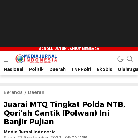
Nasional
Politik
Daerah
TNI-Polri
Ekobis
Olahrag
Media Jurnal Indonesia
Bersama Membangun Indonesia
Beranda
Daerah
Juarai MTQ Tingkat Polda NTB,
Qori’ah Cantik (Polwan) Ini
Banjir Pujian
Media Jurnal Indonesia
Rabu, 21 September 2022 | 09:04 WIB