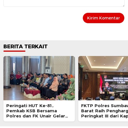
BERITA TERKAIT
Peringati HUT Ke-81,
FKTP Polres Sumba
Pemkab KSB Bersama
Barat Raih Penghar
Polres dan FK Unair Gelar
Peringkat III dari Ka
Seminar Kesehatan “1000
NTB Saat Rakernis
Hari Pertama Kehidupan”
Biddokkes 2026