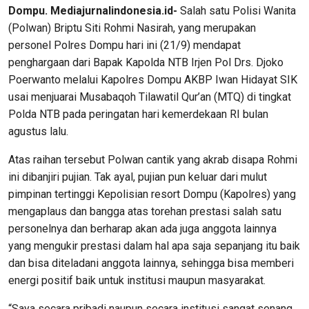
Dompu. Mediajurnalindonesia.id-
Salah satu Polisi Wanita
(Polwan) Briptu Siti Rohmi Nasirah, yang merupakan
personel Polres Dompu hari ini (21/9) mendapat
penghargaan dari Bapak Kapolda NTB Irjen Pol Drs. Djoko
Poerwanto melalui Kapolres Dompu AKBP Iwan Hidayat SIK
usai menjuarai Musabaqoh Tilawatil Qur’an (MTQ) di tingkat
Polda NTB pada peringatan hari kemerdekaan RI bulan
agustus lalu.
Atas raihan tersebut Polwan cantik yang akrab disapa Rohmi
ini dibanjiri pujian. Tak ayal, pujian pun keluar dari mulut
pimpinan tertinggi Kepolisian resort Dompu (Kapolres) yang
mengaplaus dan bangga atas torehan prestasi salah satu
personelnya dan berharap akan ada juga anggota lainnya
yang mengukir prestasi dalam hal apa saja sepanjang itu baik
dan bisa diteladani anggota lainnya, sehingga bisa memberi
energi positif baik untuk institusi maupun masyarakat.
“Saya secara pribadi naupun secara institusi sangat senang