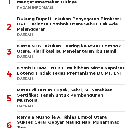
1
Mengatasnamakan Dirinya
RAGAM INFORMASI
Dukung Bupati Lakukan Penyegaran Birokrasi,
DPC Gerindra Lombok Utara Sebut Tak Ada
2
Pelanggaran
DAERAH
Kasta NTB Lakukan Hearing ke RSUD Lombok
3
Utara, Klarifikasi Isu Penelantaran Ibu Hamil
DAERAH
Komisi I DPRD NTB L. Muhibban Minta Kapolres
4
Loteng Tindak Tegas Premanisme DC PT. LNI
DAERAH
Reses di Dusun Cupek, Sabri, SE Serahkan
Sertifikat Tanah untuk Pembangunan
5
Musholla
DAERAH
Remaja Musholla Al-Ikhlas Empol Utara,
Sukses Gelar Gebyar Maulid Nabi Muhammad
6
Saw