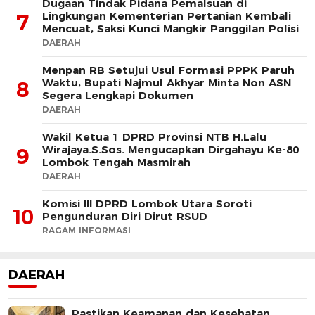
Dugaan Tindak Pidana Pemalsuan di
Lingkungan Kementerian Pertanian Kembali
7
Mencuat, Saksi Kunci Mangkir Panggilan Polisi
DAERAH
Menpan RB Setujui Usul Formasi PPPK Paruh
Waktu, Bupati Najmul Akhyar Minta Non ASN
8
Segera Lengkapi Dokumen
DAERAH
Wakil Ketua 1 DPRD Provinsi NTB H.Lalu
Wirajaya.S.Sos. Mengucapkan Dirgahayu Ke-80
9
Lombok Tengah Masmirah
DAERAH
Komisi III DPRD Lombok Utara Soroti
10
Pengunduran Diri Dirut RSUD
RAGAM INFORMASI
DAERAH
Pastikan Keamanan dan Kesehatan