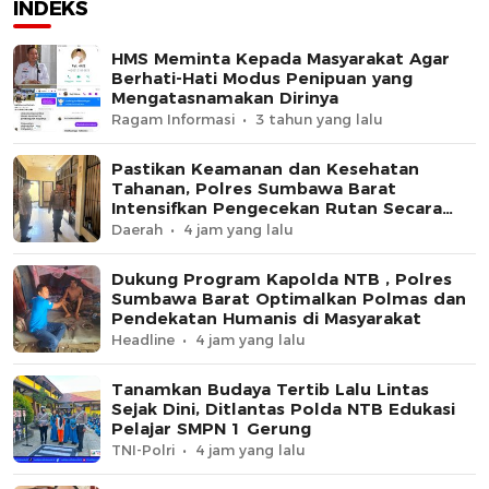
INDEKS
HMS Meminta Kepada Masyarakat Agar
Berhati-Hati Modus Penipuan yang
Mengatasnamakan Dirinya
Ragam Informasi
3 tahun yang lalu
Pastikan Keamanan dan Kesehatan
Tahanan, Polres Sumbawa Barat
Intensifkan Pengecekan Rutan Secara
Berkala
Daerah
4 jam yang lalu
Dukung Program Kapolda NTB , Polres
Sumbawa Barat Optimalkan Polmas dan
Pendekatan Humanis di Masyarakat
Headline
4 jam yang lalu
Tanamkan Budaya Tertib Lalu Lintas
Sejak Dini, Ditlantas Polda NTB Edukasi
Pelajar SMPN 1 Gerung
TNI-Polri
4 jam yang lalu