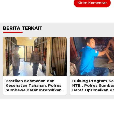
BERITA TERKAIT
Pastikan Keamanan dan
Dukung Program Ka
Kesehatan Tahanan, Polres
NTB , Polres Sumba
Sumbawa Barat Intensifkan
Barat Optimalkan P
Pengecekan Rutan Secara
dan Pendekatan Hum
Berkala
Masyarakat