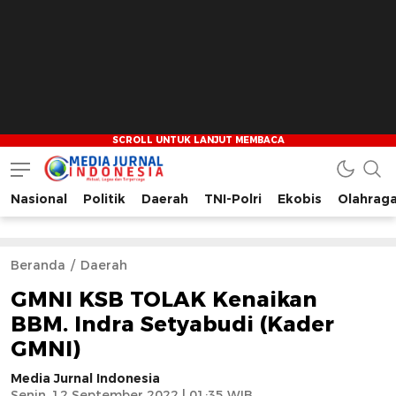
Nasional
Politik
Daerah
TNI-Polri
Ekobis
Olahrag
Media Jurnal Indonesia
Bersama Membangun Indonesia
Beranda
Daerah
GMNI KSB TOLAK Kenaikan
BBM. Indra Setyabudi (Kader
GMNI)
Media Jurnal Indonesia
Senin, 12 September 2022 | 01:35 WIB