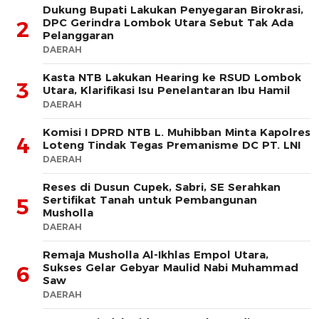
Dukung Bupati Lakukan Penyegaran Birokrasi,
DPC Gerindra Lombok Utara Sebut Tak Ada
2
Pelanggaran
DAERAH
Kasta NTB Lakukan Hearing ke RSUD Lombok
3
Utara, Klarifikasi Isu Penelantaran Ibu Hamil
DAERAH
Komisi I DPRD NTB L. Muhibban Minta Kapolres
4
Loteng Tindak Tegas Premanisme DC PT. LNI
DAERAH
Reses di Dusun Cupek, Sabri, SE Serahkan
Sertifikat Tanah untuk Pembangunan
5
Musholla
DAERAH
Remaja Musholla Al-Ikhlas Empol Utara,
Sukses Gelar Gebyar Maulid Nabi Muhammad
6
Saw
DAERAH